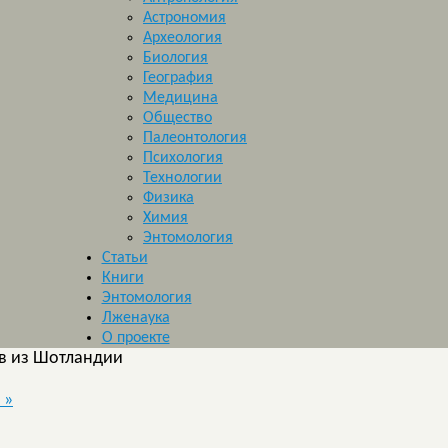
Астрономия
Археология
Биология
География
Медицина
Общество
Палеонтология
Психология
Технологии
Физика
Химия
Энтомология
Статьи
Книги
Энтомология
Лженаука
О проекте
в из Шотландии
я
»