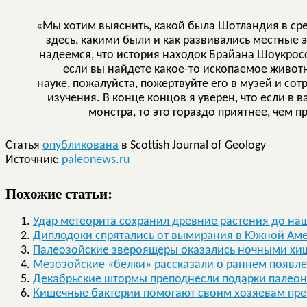
«Мы хотим выяснить, какой была Шотландия в ср
здесь, какими были и как развивались местные 
надеемся, что история находок Брайана Шоукрос
если вы найдете какое-то ископаемое живот
науке, пожалуйста, пожертвуйте его в музей и сот
изучения. В конце концов я уверен, что если в 
монстра, то это гораздо приятнее, чем п
Статья
опубликована
в Scottish Journal of Geology
Источник:
paleonews.ru
Похожие статьи:
Удар метеорита сохранил древние растения до на
Диплодоки спрятались от вымирания в Южной Ам
Палеозойские звероящеры оказались ночными х
Мезозойские «белки» рассказали о раннем появ
Декабрьские штормы преподнесли подарки палео
Кишечные бактерии помогают своим хозяевам пре