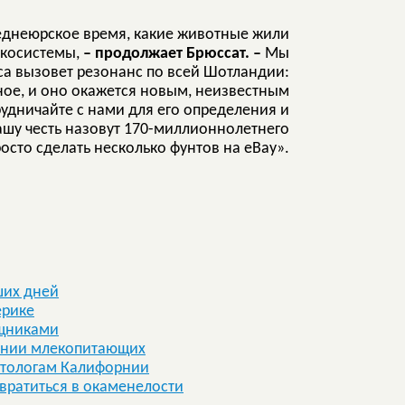
еднеюрское время, какие животные жили
экосистемы,
– продолжает Брюссат. –
Мы
са вызовет резонанс по всей Шотландии:
ное, и оно окажется новым, неизвестным
рудничайте с нами для его определения и
вашу честь назовут 170-миллионнолетнего
росто сделать несколько фунтов на eBay».
ших дней
ерике
ищниками
лении млекопитающих
нтологам Калифорнии
вратиться в окаменелости