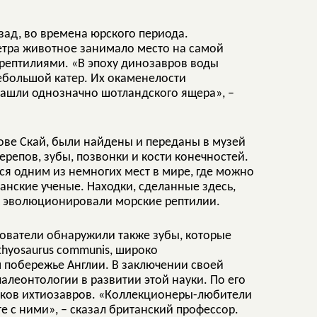
азад, во времена юрского периода.
тра животное занимало место на самой
рептилиями. «В эпоху динозавров воды
большой катер. Их окаменелости
 нашли однозначно шотландского ящера», –
ове Скай, были найдены и переданы в музей
ерепов, зубы, позвонки и кости конечностей.
ся одним из немногих мест в мире, где можно
анские ученые. Находки, сделанные здесь,
к эволюционировали морские рептилии.
дователи обнаружили также зубы, которые
thyosaurus communis, широко
 побережье Англии. В заключении своей
алеонтологии в развитии этой науки. По его
атков ихтиозавров. «Коллекционеры-любители
е с ними», – сказал британский профессор.