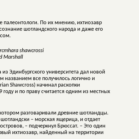
е палеонтологи. По их мнению, ихтиозавр
сознание шотландского народа и даже его
нсом.
rcmhara shawcrossi
d Marshall
 из Эдинбургского университета дал новой
ым названием все получилось логично и
ian Shawcross) начинал раскопки
 году и по праву считается одним из местных
а котором разговаривали древние шотландцы.
о-шотландски – морская ящерица, и отдает
островов, – подчеркнул Брюссат. – Это один
ервый ихтиозавр, найденный на территории