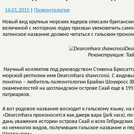
14.01.2015
|
Палеонтология
Новый вид крупных морских ящеров описали британски
величиной с моторную лодку призван увековечить само
латинское название должно читаться с гэльским проно
Dea
Реконструкция: Tod
Научный коллектив под руководством Стивена Брюсатта
морской рептилии имя Dearcmhara shawcrossi. С видов
понятно – любитель палеонтологии Брайан Шоукросс (Br
окаменелостей на шотландском острове Скай еще в 1959
патриархов.
А вот родовое название восходит к гэльскому языку, н
«Dearcmhara произносится как джерк вара (jark vara), п
дань уважения истории острова Скай и всех Гебридских 
из немногих видов, получивших гэльское название и п