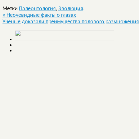
Метки
Палеонтология
,
Эволюция
.
«
Неочевидные факты о глазах
Ученые доказали преимущества полового размножени