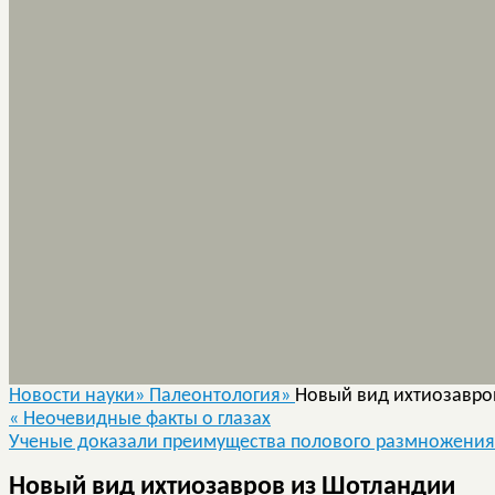
Новости науки»
Палеонтология»
Новый вид ихтиозавро
«
Неочевидные факты о глазах
Ученые доказали преимущества полового размножени
Новый вид ихтиозавров из Шотландии