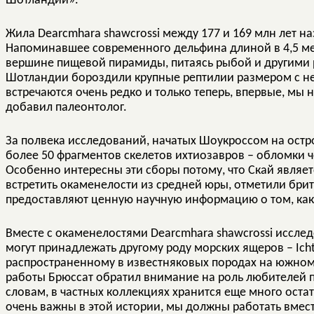
Шотландии».
Жила Dearcmhara shawcrossi между 177 и 169 млн лет н
Напоминавшее современного дельфина длиной в 4,5 ме
вершине пищевой пирамиды, питаясь рыбой и другими 
Шотландии бороздили крупные рептилии размером с не
встречаются очень редко и только теперь, впервые, мы
добавил палеонтолог.
За полвека исследований, начатых Шоукроссом на остр
более 50 фрагментов скелетов ихтиозавров – обломки ч
Особенно интересны эти сборы потому, что Скай являет
встретить окаменелости из средней юры, отметили брит
предоставляют ценную научную информацию о том, ка
Вместе с окаменелостями Dearcmhara shawcrossi иссле
могут принадлежать другому роду морских ящеров – Ich
распространенному в известняковых породах на южном
работы Брюссат обратил внимание на роль любителей п
словам, в частных коллекциях хранится еще много ост
очень важны в этой истории, мы должны работать вмест