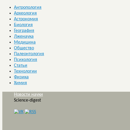
Антропология
Археология
Астрономия
Биология
География
Лженаука
Медицина
Общество
Палеонтология
Психология
Статьи
Технологии
Физика
Химия
Новости науки
Science-digest