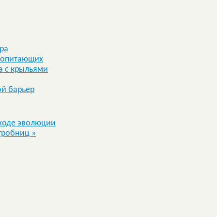
ра
копитающих
а с крыльями
ой барьер
ходе эволюции
 гробниц
»