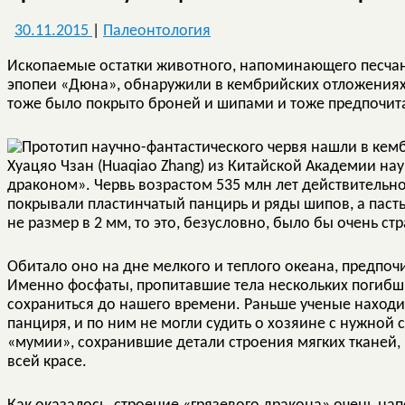
30.11.2015
|
Палеонтология
Ископаемые остатки животного, напоминающего песчан
эпопеи «Дюна», обнаружили в кембрийских отложениях
тоже было покрыто броней и шипами и тоже предпочита
Хуацяо Чзан (Huaqiao Zhang) из Китайской Академии на
драконом». Червь возрастом 535 млн лет действительно
покрывали пластинчатый панцирь и ряды шипов, а пасть
не размер в 2 мм, то это, безусловно, было бы очень с
Обитало оно на дне мелкого и теплого океана, предпоч
Именно фосфаты, пропитавшие тела нескольких погибши
сохраниться до нашего времени. Раньше ученые наход
панциря, и по ним не могли судить о хозяине с нужной
«мумии», сохранившие детали строения мягких тканей,
всей красе.