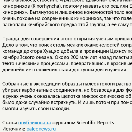
Как оказалось, строение «грязевого дракона» очень н
киноринхов (Kinorhyncha), поэтому назвать его решили E
киноринх». Вытянутое и лишенное конечностей тело эо
очень похоже на современных киноринхов, так что пал
раскопали кембрийского предка этой группы, а ее саму
Правда, для совершения этого открытия ученым пришлос
Дело в том, что поиск столь мелких окаменелостей соп
команда доктора Хуацяо добыла в провинции Цзянсу п
кембрийского океана. Около 200 млн лет назад пласты
тектоническими процессами, превратившись в красивые 
древнейшие отложения стали доступны для изучения.
Собранные в экспедиции образцы палеонтологи раствор
убирает карбонатные соединения, но безвредна для фо
в руках ученых оказалась щепотка микроскопических обр
было даже случайно встряхнуть. И лишь потом при по
смогли изучить свои находки.
Статья
опубликована
журналом Scientific Reports
Источник:
paleonews.ru