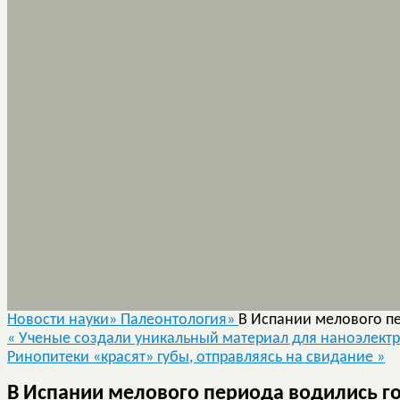
Новости науки»
Палеонтология»
В Испании мелового п
«
Ученые создали уникальный материал для наноэлектр
Ринопитеки «красят» губы, отправляясь на свидание
»
В Испании мелового периода водились г