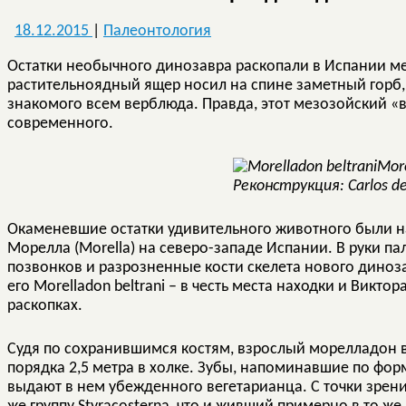
18.12.2015
|
Палеонтология
Остатки необычного динозавра раскопали в Испании м
растительноядный ящер носил на спине заметный горб
знакомого всем верблюда. Правда, этот мезозойский «
современного.
More
Реконструкция: Carlos de
Окаменевшие остатки удивительного животного были на
Морелла (Morella) на северо-западе Испании. В руки па
позвонков и разрозненные кости скелета нового диноз
его Morelladon beltrani – в честь места находки и Викт
раскопках.
Судя по сохранившимся костям, взрослый морелладон в
порядка 2,5 метра в холке. Зубы, напоминавшие по фор
выдают в нем убежденного вегетарианца. С точки зрения