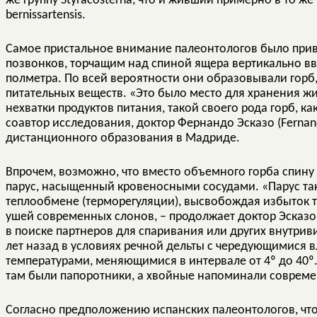
же группу Styracosterna, что и живший примерно в то ж
bernissartensis.
Самое пристальное внимание палеонтологов было при
позвонков, торчащим над спиной ящера вертикально вве
полметра. По всей вероятности они образовывали горб
питательных веществ. «Это было место для хранения ж
нехватки продуктов питания, такой своего рода горб, ка
соавтор исследования, доктор Фернандо Эсказо (Fernan
дистанционного образования в Мадриде.
Впрочем, возможно, что вместо объемного горба спин
парус, насыщенный кровеносными сосудами. «Парус так
теплообмене (терморегуляции), высвобождая избыток 
ушей современных слонов, – продолжает доктор Эсказо.
в поиске партнеров для спаривания или других внутри
лет назад в условиях речной дельты с чередующимися 
температурами, меняющимися в интервале от 4º до 40
там были папоротники, а хвойные напоминали соврем
Согласно предположению испанских палеонтологов, что