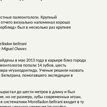
естные палеонтологи. Крупный
, отчего визуально напоминал хорошо
верблюд» был в несколько раз крупнее
lladon beltrani
 Miguel Chaves
йдены в мае 2013 года в карьере близ города
леонтологов попали 14 зубов, шесть
авра-игуанодонтида. Ученые решили назвать
ора Бельтрана, помогавшего экспедиции в
ырастал до шести метров в длину и был
ме, но не размеру, зубы современных игуан,
 систематики Morelladon beltrani входит в ту