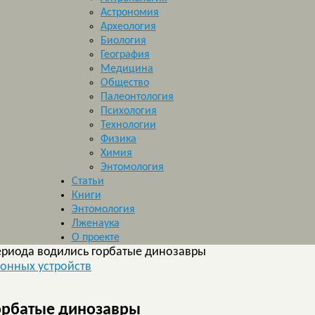
Астрономия
Археология
Биология
География
Медицина
Общество
Палеонтология
Психология
Технологии
Физика
Химия
Энтомология
Статьи
Книги
Энтомология
Лженаука
О проекте
ериода водились горбатые динозавры
онных устройств
орбатые динозавры