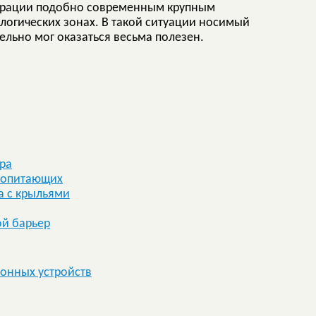
грации подобно современным крупным
огических зонах. В такой ситуации носимый
ельно мог оказаться весьма полезен.
ра
копитающих
а с крыльями
ой барьер
онных устройств