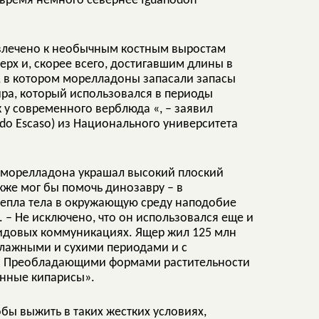
е время немного севернее Iguanodon
влечено к необычным костным выростам
рх и, скорее всего, достигавшим длины в
, в котором морелладоны запасали запасы
ира, который использовался в периоды
к у современного верблюда «, – заявил
do Escaso) из Национального университета
у морелладона украшал высокий плоский
же мог бы помочь динозавру – в
тепла тела в окружающую среду наподобие
 – Не исключено, что он использовался еще и
видовых коммуникациях. Ящер жил 125 млн
влажными и сухими периодами и с
º. Преобладающими формами растительности
енные кипарисы».
бы выжить в таких жестких условиях,