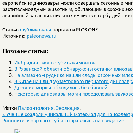
европейские динозавры могли совершать сезонные ми
растительноядным животным, обитающим в схожих экол
аварийный запас питательных веществ в горбу действит
Статья
опубликована
порталом PLOS ONE
Источник:
paleonews.ru
Похожие статьи:
Инбридинг мог погубить мамонтов
В Рязанской области обнаружены останки плиозав
На алмазном руднике нашли следы огромных мле
В Китае нашли двухметрового пернатого динозавр
Древние моржи обходились без бивней
Некоторые динозавры могли преодолевать звуков
Метки
Палеонтология
,
Эволюция
.
«
Ученые создали уникальный материал для наноэлектр
Ринопитеки «красят» губы, отправляясь на свидание
»