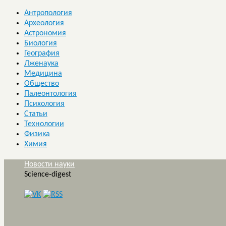
Антропология
Археология
Астрономия
Биология
География
Лженаука
Медицина
Общество
Палеонтология
Психология
Статьи
Технологии
Физика
Химия
Новости науки
Science-digest