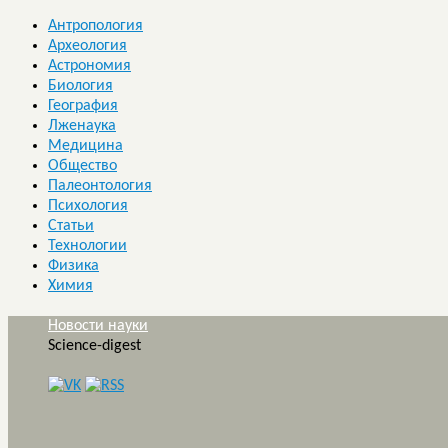
Антропология
Археология
Астрономия
Биология
География
Лженаука
Медицина
Общество
Палеонтология
Психология
Статьи
Технологии
Физика
Химия
Новости науки
Science-digest