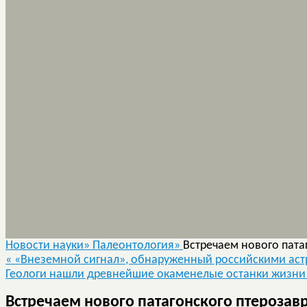
Новости науки»
Палеонтология»
Встречаем нового патаг
«
«Внеземной сигнал», обнаруженный российскими аст
Геологи нашли древнейшие окаменелые останки жизни
Встречаем нового патагонского птерозавра