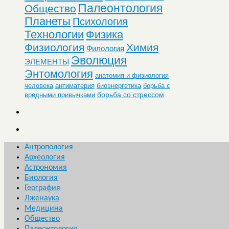
Палеонтология
Общество
Планеты
Психология
Технологии
Физика
Физиология
Химия
Филология
Эволюция
ЭЛЕМЕНТЫ
Энтомология
анатомия и физиология
человека
антиматерия
биоэнергетика
борьба с
борьба со стрессом
вредными привычками
Антропология
Археология
Астрономия
Биология
География
Лженаука
Медицина
Общество
Палеонтология