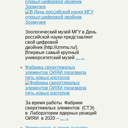
открыл цифровой двойник
Зоомузея
Зоологический музей МГУ в День
российской науки представляет
свой цифровой
двойник (http://izmmu.ru/).
Впервые самый крупный
университетский музей
... →
Фабрика сверхтяжелых
элементов ОИЯИ произвела
пять новых изотопов
За время работы Фабрики
сверхтяжелых элементов (СТЭ)
в Лаборатории ядерных реакций
ОИЯИ в 2020 –
... →
Уверенность в своих знаниях