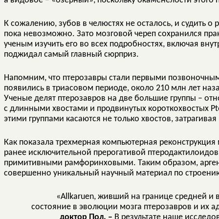
а видовое – «озерный», поскольку окаменелости этого 
К сожалению, зубов в челюстях не осталось, и судить 
пока невозможно. Зато мозговой череп сохранился пр
ученым изучить его во всех подробностях, включая вну
поджидал самый главный сюрприз.
Напомним, что птерозавры стали первыми позвоночны
появились в триасовом периоде, около 210 млн лет наз
Ученые делят птерозавров на две большие группы – от
с длинными хвостами и продвинутых короткохвостых Pte
этими группами касаются не только хвостов, затрагивая 
Как показала трехмерная компьютерная реконструкция м
ранее исключительной прерогативой птеродактилоидов
примитивными рамфоринховыми. Таким образом, арген
совершенно уникальный научный материал по строению
«Allkaruen, живший на границе средней и
состояние в эволюции мозга птерозавров и их а
доктор Пол. –
В результате наше исследо