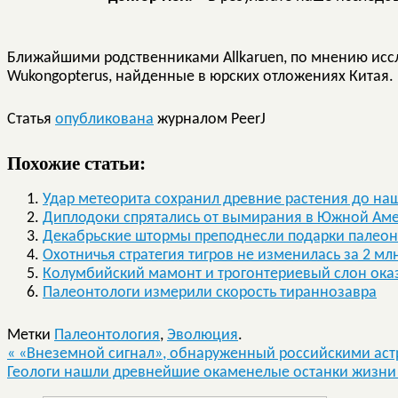
Ближайшими родственниками Allkaruen, по мнению иссл
Wukongopterus, найденные в юрских отложениях Китая.
Статья
опубликована
журналом PeerJ
Похожие статьи:
Удар метеорита сохранил древние растения до на
Диплодоки спрятались от вымирания в Южной Ам
Декабрьские штормы преподнесли подарки палео
Охотничья стратегия тигров не изменилась за 2 мл
Колумбийский мамонт и трогонтериевый слон ока
Палеонтологи измерили скорость тираннозавра
Метки
Палеонтология
,
Эволюция
.
«
«Внеземной сигнал», обнаруженный российскими аст
Геологи нашли древнейшие окаменелые останки жизни