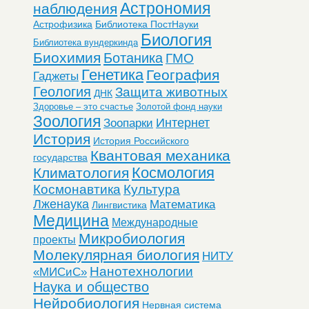
Астрономия
наблюдения
Астрофизика
Библиотека ПостНауки
Биология
Библиотека вундеркинда
Биохимия
Ботаника
ГМО
Генетика
География
Гаджеты
Геология
Защита животных
ДНК
Здоровье – это счастье
Золотой фонд науки
Зоология
Интернет
Зоопарки
История
История Российского
Квантовая механика
государства
Космология
Климатология
Космонавтика
Культура
Лженаука
Математика
Лингвистика
Медицина
Международные
Микробиология
проекты
Молекулярная биология
НИТУ
Нанотехнологии
«МИСиС»
Наука и общество
Нейробиология
Нервная система