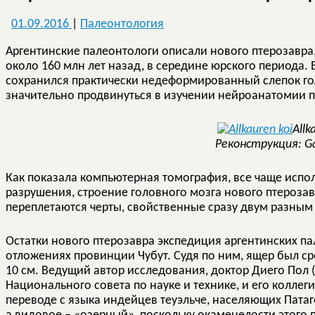
01.09.2016
|
Палеонтология
Аргентинские палеонтологи описали нового птерозавр
около 160 млн лет назад, в середине юрского периода. 
сохранился практически недеформированный слепок го
значительно продвинуться в изучении нейроанатомии п
Allk
Реконструкция: Gab
Как показала компьютерная томография, все чаще испо
разрушения, строение головного мозга нового птероза
переплетаются черты, свойственные сразу двум разным
Остатки нового птерозавра экспедиция аргентинских п
отложениях провинции Чубут. Судя по ним, ящер был с
10 см. Ведущий автор исследования, доктор Диего Пол (
Национального совета по науке и технике, и его коллеги
переводе с языка индейцев теуэльче, населяющих Пата