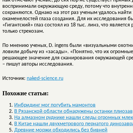
Как отмечают ученые, до сих пор не существует прямых 
воспринимали окружающую среду, потому что внутренние
сохраняются. Однако на этот раз ученым удалось найт
окаменелостей глаза создания. Для их исследования 
«Гигантский» глаз состоял из 18 тыс. линз, что являетс
только стрекозам.
По мнению ученых, D. ingens были «визуальными охотн
ловили добычу из «засады». «Понятно, что их огромны
решающее значение для сканирования окружающей ср
– пишут авторы исследования.
Источник:
naked-science.ru
Похожие статьи:
Инбридинг мог погубить мамонтов
В Рязанской области обнаружены останки плиозав
На алмазном руднике нашли следы огромных мле
В Китае нашли двухметрового пернатого динозавр
Древние моржи обходились без бивней