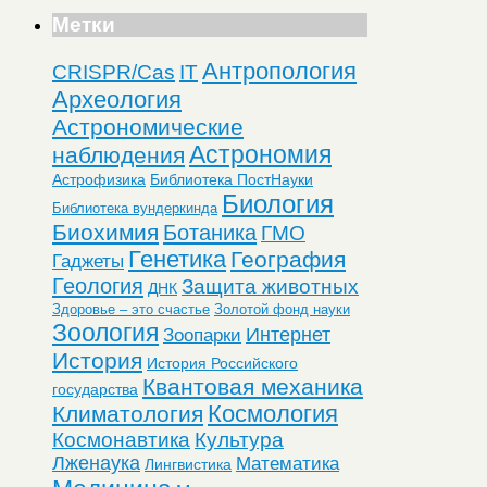
Метки
Антропология
CRISPR/Cas
IT
Археология
Астрономические
Астрономия
наблюдения
Астрофизика
Библиотека ПостНауки
Биология
Библиотека вундеркинда
Биохимия
Ботаника
ГМО
Генетика
География
Гаджеты
Геология
Защита животных
ДНК
Здоровье – это счастье
Золотой фонд науки
Зоология
Интернет
Зоопарки
История
История Российского
Квантовая механика
государства
Космология
Климатология
Космонавтика
Культура
Лженаука
Математика
Лингвистика