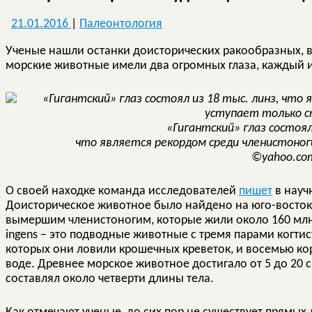
21.01.2016
|
Палеонтология
Ученые нашли останки доисторических ракообразных,
морские животные имели два огромных глаза, каждый из
«Гигантский» глаз состоял
что является рекордом среди членистоног
©yahoo.co
О своей находке команда исследователей
пишет
в науч
Доисторическое животное было найдено на юго-востоке 
вымершим членистоногим, которые жили около 160 млн 
ingens – это подводные животные с тремя парами когти
которых они ловили крошечных креветок, и восемью к
воде. Древнее морское животное достигало от 5 до 20 с
составлял около четверти длины тела.