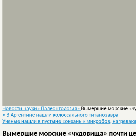
Новости науки»
Палеонтология»
Вымершие морские «чу
«
В Аргентине нашли колоссального титанозавра
Ученые нашли в пустыне «океаны» микробов, нагрева
Вымершие морские «чудовища» почти цел