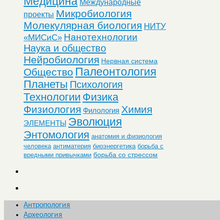
Медицина
Международные
Микробиология
проекты
Молекулярная биология
НИТУ
Нанотехнологии
«МИСиС»
Наука и общество
Нейробиология
Нервная система
Палеонтология
Общество
Планеты
Психология
Технологии
Физика
Физиология
Химия
Филология
Эволюция
ЭЛЕМЕНТЫ
Энтомология
анатомия и физиология
человека
антиматерия
биоэнергетика
борьба с
борьба со стрессом
вредными привычками
Антропология
Археология