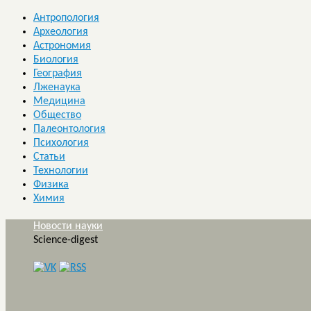
Антропология
Археология
Астрономия
Биология
География
Лженаука
Медицина
Общество
Палеонтология
Психология
Статьи
Технологии
Физика
Химия
Новости науки
Science-digest