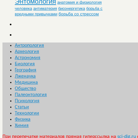
Энтомология
анатомия и физиология
человека
антиматерия
биоэнергетика
борьба с
борьба со стрессом
вредными привычками
Антропология
Археология
Астрономия
Биология
География
Лженаука
Медицина
Общество
Палеонтология
Психология
Статьи
Технологии
Физика
Химия
При перепечатке материалов прямая гиперссылка на
sci-dig.ru