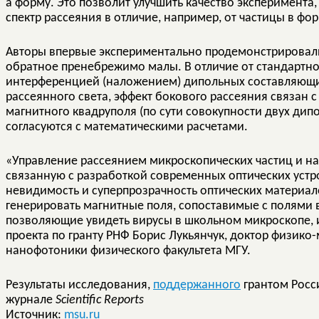
а форму. Это позволит улучшить качество эксперимента
спектр рассеяния в отличие, например, от частицы в фо
Авторы впервые экспериментально продемонстрировали
обратное пренебрежимо малы. В отличие от стандартно
интерференцией (наложением) дипольных составляющих
рассеянного света, эффект бокового рассеяния связан 
магнитного квадруполя (по сути совокупности двух дип
согласуются с математическими расчетами.
«Управление рассеянием микроскопических частиц и на
связанную с разработкой современных оптических устр
невидимость и суперпрозрачность оптических материал
генерировать магнитные поля, сопоставимые с полями в
позволяющие увидеть вирусы в школьном микроскопе, и
проекта по гранту РНФ Борис Лукьянчук, доктор физико
нанофотоники физического факультета МГУ.
Результаты исследования,
поддержанного
грантом Росс
журнале
Scientific Reports
Источник:
msu.ru