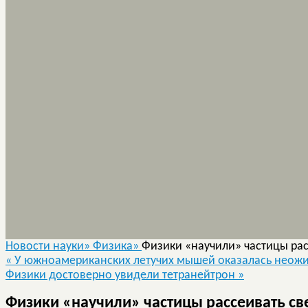
Новости науки»
Физика»
Физики «научили» частицы рас
«
У южноамериканских летучих мышей оказалась неожи
Физики достоверно увидели тетранейтрон
»
Физики «научили» частицы рассеивать св