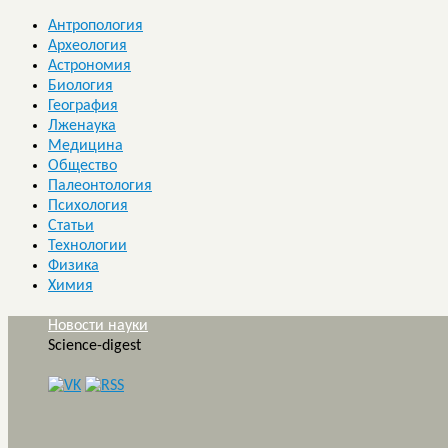
Антропология
Археология
Астрономия
Биология
География
Лженаука
Медицина
Общество
Палеонтология
Психология
Статьи
Технологии
Физика
Химия
Новости науки
Science-digest