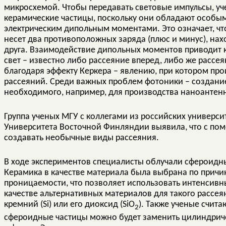
микросхемой. Чтобы передавать световые импульсы, у
керамические частицы, поскольку они обладают особы
электрическим дипольным моментами. Это означает, что
несет два противоположных заряда (плюс и минус), нах
друга. Взаимодействие дипольных моментов приводит к
свет – известно либо рассеяние вперед, либо же рассе
благодаря эффекту Керкера – явлению, при котором про
рассеяний. Среди важных проблем фотоники – создание
необходимого, например, для производства наноантен
Группа ученых МГУ с коллегами из российских университ
Университета Восточной Финляндии выявила, что с по
создавать необычные виды рассеяния.
В ходе экспериментов специалисты облучали сфероидн
Керамика в качестве материала была выбрана по причи
проницаемости, что позволяет использовать интенсивн
качестве альтернативных материалов для такого рассе
кремний (Si) или его диоксид (SiO
). Также ученые счита
2
сфероидные частицы можно будет заменить цилиндриче