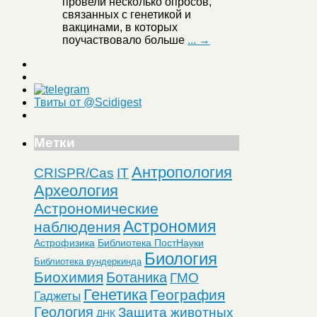
провели несколько опросов,
связанных с генетикой и
вакцинами, в которых
поучаствовало больше
... →
Твиты от @Scidigest
Метки
Антропология
CRISPR/Cas
IT
Археология
Астрономические
Астрономия
наблюдения
Астрофизика
Библиотека ПостНауки
Биология
Библиотека вундеркинда
Биохимия
Ботаника
ГМО
Генетика
География
Гаджеты
Геология
Защита животных
ДНК