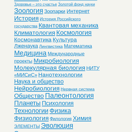
Здоровье – это счастье
Золотой фонд науки
Зоология
Интернет
Зоопарки
История
История Российского
Квантовая механика
государства
Космология
Климатология
Космонавтика
Культура
Лженаука
Математика
Лингвистика
Медицина
Международные
Микробиология
проекты
Молекулярная биология
НИТУ
Нанотехнологии
«МИСиС»
Наука и общество
Нейробиология
Нервная система
Палеонтология
Общество
Планеты
Психология
Технологии
Физика
Физиология
Химия
Филология
Эволюция
ЭЛЕМЕНТЫ