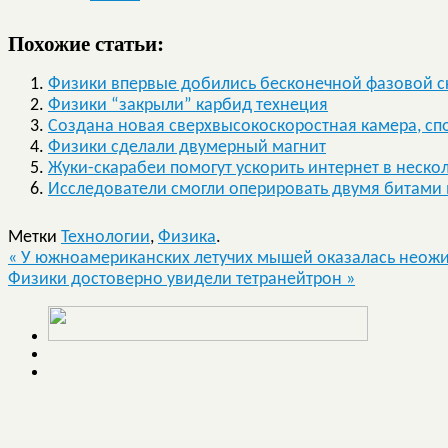
Похожие статьи:
Физики впервые добились бесконечной фазовой ск
Физики “закрыли” карбид технеция
Создана новая сверхвысокоскоростная камера, сп
Физики сделали двумерный магнит
Жуки-скарабеи помогут ускорить интернет в нескол
Исследователи смогли оперировать двумя битами 
Метки
Технологии
,
Физика
.
«
У южноамериканских летучих мышей оказалась неожи
Физики достоверно увидели тетранейтрон
»