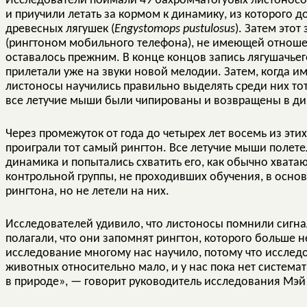
Исследователи поймали 49 бахромчатогубых листоносо
и приучили летать за кормом к динамику, из которого 
древесных лягушек (
Engystomops pustulosus
). Затем этот
(рингтоном мобильного телефона), не имеющей отноше
оставалось прежним. В конце концов запись лягушачьег
прилетали уже на звуки новой мелодии. Затем, когда и
листоносы научились правильно выделять среди них тот
все летучие мыши были чипированы и возвращены в ди
Через промежуток от года до четырех лет восемь из эт
проиграли тот самый рингтон. Все летучие мыши полетел
динамика и попытались схватить его, как обычно хват
контрольной группы, не проходивших обучения, в основ
рингтона, но не летели на них.
Исследователей удивило, что листоносы помнили сигнал 
полагали, что они запомнят рингтон, которого больше н
исследование многому нас научило, потому что исслед
животных относительно мало, и у нас пока нет систем
в природе», — говорит руководитель исследования Мэй