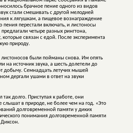
в в национальном парке Соберания в Панаме
доносилось брачное пение одного из видов
 звук стали смешивать с другой мелодией
ния к лягушкам, а пищевое вознаграждение
о пения перестали включать, и листоносы
м предлагали четыре разных рингтона,
, которые связан с едой. После эксперимента
кую природу.
их листоносов были пойманы снова. Им опять
и на источник звука, а шесть долетели до
ают добычу. Семнадцать летучих мышей
ном дергали ушами в ответ на звуки
так долго. Приступая к работе, они
е слышат в природе, не более чем на год.
«Это
ований долговременной памяти у диких
атического понимания долговременной памяти
 Диксон.