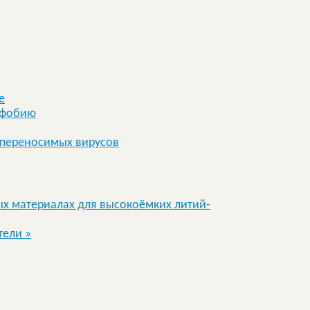
е
офобию
 переносимых вирусов
ых материалах для высокоёмких литий-
нтели
»