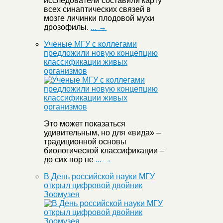
исследователи составили карту
всех синаптических связей в
мозге личинки плодовой мухи
дрозофилы.
... →
Ученые МГУ с коллегами
предложили новую концепцию
классификации живых
организмов
Это может показаться
удивительным, но для «вида» –
традиционной основы
биологической классификации –
до сих пор не
... →
В День российской науки МГУ
открыл цифровой двойник
Зоомузея