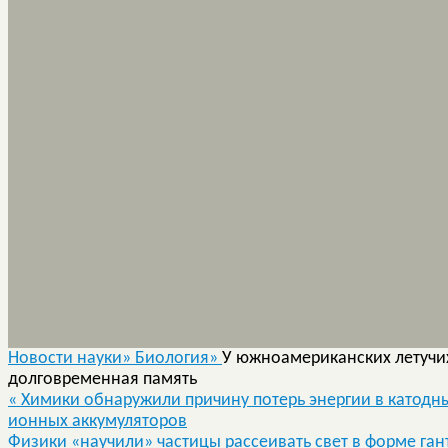
Новости науки»
Биология»
У южноамериканских летучи
долговременная память
«
Химики обнаружили причину потерь энергии в катодн
ионных аккумуляторов
Физики «научили» частицы рассеивать свет в форме га