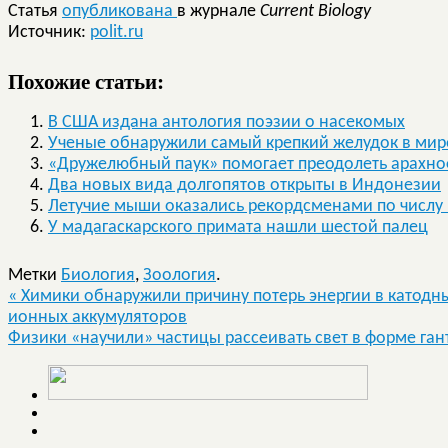
Статья
опубликована
в журнале
Current Biology
Источник:
polit.ru
Похожие статьи:
В США издана антология поэзии о насекомых
Ученые обнаружили самый крепкий желудок в мир
«Дружелюбный паук» помогает преодолеть арахн
Два новых вида долгопятов открыты в Индонезии
Летучие мыши оказались рекордсменами по числу
У мадагаскарского примата нашли шестой палец
Метки
Биология
,
Зоология
.
«
Химики обнаружили причину потерь энергии в катодн
ионных аккумуляторов
Физики «научили» частицы рассеивать свет в форме га