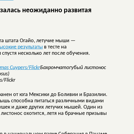
залась неожиданно развитая
та штата Огайо, летучие мыши —
ысокие результаты
в тесте на
спустя несколько лет после обучения.
Бахромчатогубый листонос
osus)
/Flickr
ранен от юга Мексики до Боливии и Бразилии.
я мышь способна питаться различными видами
ушек и даже других летучих мышей. Один из
 листонос охотится, летя на брачные призывы