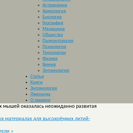
Астрономия
Археология
Биология
География
Медицина
Общество
Палеонтология
Психология
Технологии
Физика
Химия
Энтомология
Статьи
Книги
Энтомология
Лженаука
О проекте
х мышей оказалась неожиданно развитая
ых материалах для высокоёмких литий-
нтели
»