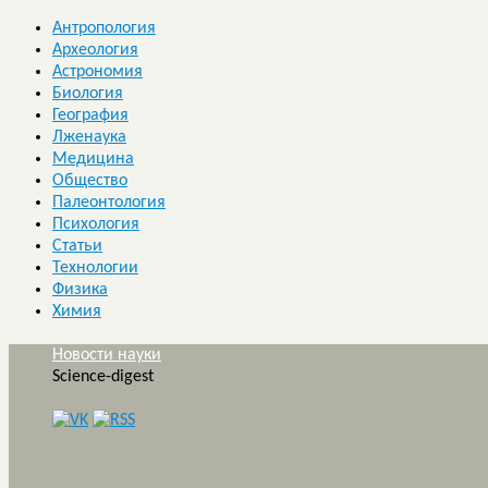
Антропология
Археология
Астрономия
Биология
География
Лженаука
Медицина
Общество
Палеонтология
Психология
Статьи
Технологии
Физика
Химия
Новости науки
Science-digest