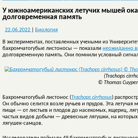
У южноамериканских летучих мышей ока
долговременная память
22.06.2022
|
Биология
В экспериментах, поставленных учеными из Университе
бахромчатогубые листоносы — показали
неожиданно в
долговременную память. Они помнили условный сигнал 
(Trachops cirrh
© Thomas Cuypers
Бахромчатогубый листонос (
Trachops cirrhosus
) распрост
Он обычно селится возле ручьев и прудов. Эта летуча
пищи — от листьев и плодов до насекомых, ящериц, ляг
частых видов добычи — древесные лягушки, на которых
лягушек-самцов.