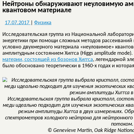
Нейтроны обнаруживают неуловимую амп
квантовом материале
17.07.2017
|
Физика
Исследовательская группа из Национальной лаборатор
энергетики при помощи сложных методов рассеиваний 
условно двухмерного материала «неуловимое» квантов
амплитудным состоянием Хиггса (Higgs amplitude mode)
материи, состоящей из бозонов Хиггса
, легендарной эл
было обосновано теоретически в 1960-х годах и котора
Исследовательская группа выбрала кристалл, состо
меди идеально подходит для изучения экзотических 
режим амплитуды Хиггса в двух измерениях. Обр
спектрометров холодного нейтрона для нейтронного 
потоком.
© Genevieve Martin, Oak Ridge Nationa