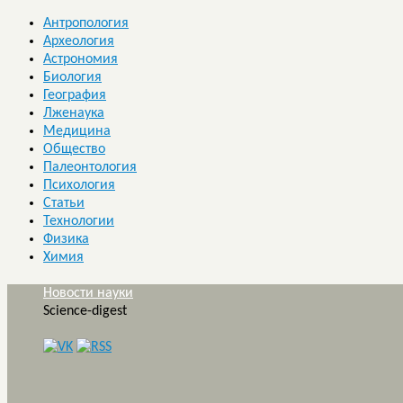
Антропология
Археология
Астрономия
Биология
География
Лженаука
Медицина
Общество
Палеонтология
Психология
Статьи
Технологии
Физика
Химия
Новости науки
Science-digest