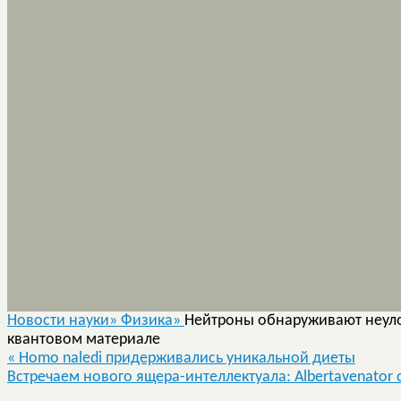
Новости науки»
Физика»
Нейтроны обнаруживают неуло
квантовом материале
«
Homo naledi придерживались уникальной диеты
Встречаем нового ящера-интеллектуала: Albertavenator c