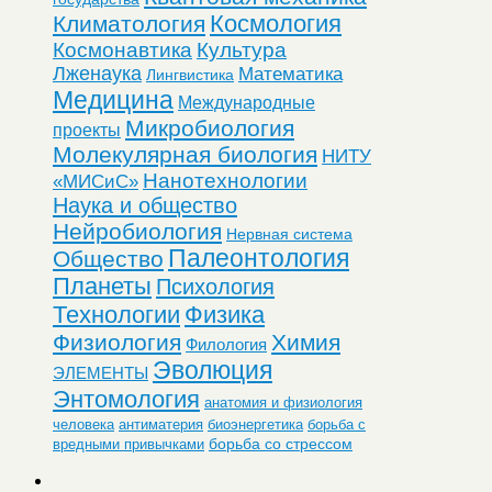
Космология
Климатология
Космонавтика
Культура
Лженаука
Математика
Лингвистика
Медицина
Международные
Микробиология
проекты
Молекулярная биология
НИТУ
Нанотехнологии
«МИСиС»
Наука и общество
Нейробиология
Нервная система
Палеонтология
Общество
Планеты
Психология
Технологии
Физика
Физиология
Химия
Филология
Эволюция
ЭЛЕМЕНТЫ
Энтомология
анатомия и физиология
человека
антиматерия
биоэнергетика
борьба с
борьба со стрессом
вредными привычками