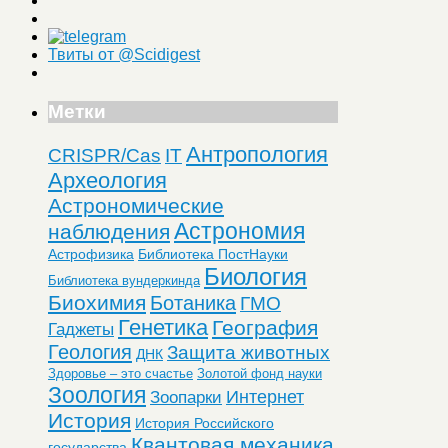
Твиты от @Scidigest
Метки
Антропология
CRISPR/Cas
IT
Археология
Астрономические
Астрономия
наблюдения
Астрофизика
Библиотека ПостНауки
Биология
Библиотека вундеркинда
Биохимия
Ботаника
ГМО
Генетика
География
Гаджеты
Геология
Защита животных
ДНК
Здоровье – это счастье
Золотой фонд науки
Зоология
Интернет
Зоопарки
История
История Российского
Квантовая механика
государства