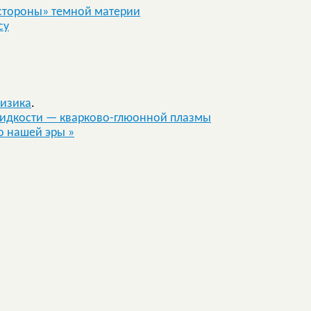
 стороны» темной материи
су
изика
.
жидкости — кварково-глюонной плазмы
до нашей эры
»