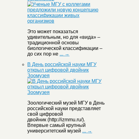
Это может показаться
удивительным, но для «вида» –
традиционной основы
биологической классификации –
до сих пор не
... →
В День российской науки МГУ
открыл цифровой двойник
Зоомузея
Зоологический музей МГУ в День
российской науки представляет
свой цифровой
двойник (http://izmmu.ru/).
Впервые самый крупный
университетский музей
... →