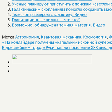
Ученые планируют приступить к поискам «светлой
Галактическим скоплениям помогли сохранить мас
Телескоп размером с галактику. Видео
Гравитационные волны — что это?
Возможно, обнаружена темная материя. Видео
Метки
Астрономия
,
Квантовая механика
,
Космология
,
Ф
«
На коллайдере получены «капельки» исконной супер
В древнейшем городе Руси нашли поселение XXX века 