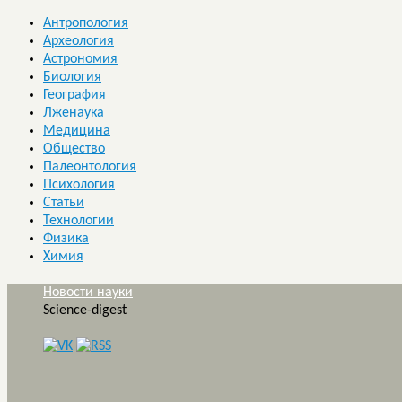
Антропология
Археология
Астрономия
Биология
География
Лженаука
Медицина
Общество
Палеонтология
Психология
Статьи
Технологии
Физика
Химия
Новости науки
Science-digest