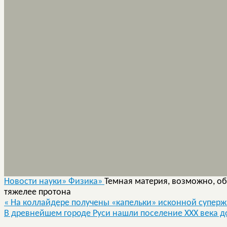
Новости науки»
Физика»
Темная материя, возможно, об
тяжелее протона
«
На коллайдере получены «капельки» исконной супер
В древнейшем городе Руси нашли поселение XXX века 