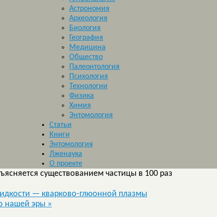
Астрономия
Археология
Биология
География
Медицина
Общество
Палеонтология
Психология
Технологии
Физика
Химия
Энтомология
Статьи
Книги
Энтомология
Лженаука
О проекте
ъясняется существованием частицы в 100 раз
жидкости — кварково-глюонной плазмы
до нашей эры
»