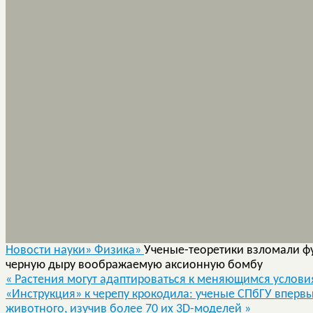
Новости науки»
Физика»
Ученые-теоретики взломали ф
черную дыру воображаемую аксионную бомбу
«
Растения могут адаптироваться к меняющимся услови
«Инструкция» к черепу крокодила: ученые СПбГУ впервы
животного, изучив более 70 их 3D-моделей
»