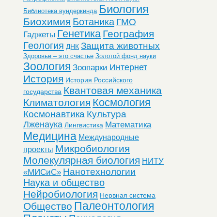
Биология
Библиотека вундеркинда
Биохимия
Ботаника
ГМО
Генетика
География
Гаджеты
Геология
Защита животных
ДНК
Здоровье – это счастье
Золотой фонд науки
Зоология
Интернет
Зоопарки
История
История Российского
Квантовая механика
государства
Космология
Климатология
Космонавтика
Культура
Лженаука
Математика
Лингвистика
Медицина
Международные
Микробиология
проекты
Молекулярная биология
НИТУ
Нанотехнологии
«МИСиС»
Наука и общество
Нейробиология
Нервная система
Палеонтология
Общество