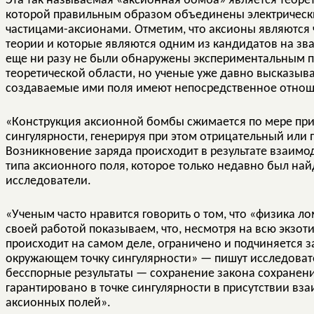
Эта так называемая «аксионная бомба» является теоре
которой правильным образом объединены электрически
частицами-аксионами. Отметим, что аксионы являются 
теории и которые являются одним из кандидатов на зва
еще ни разу не были обнаружены экспериментальным пу
теоретической области, но ученые уже давно высказыв
создаваемые ими поля имеют непосредственное отнош
«Конструкция аксионной бомбы сжимается по мере приб
сингулярности, генерируя при этом отрицательный или
Возникновение заряда происходит в результате взаимо
типа аксионного поля, которое только недавно был н
исследователи.
«Ученым часто нравится говорить о том, что «физика л
своей работой показываем, что, несмотря на всю экзоти
происходит на самом деле, ограничено и подчиняется 
окружающем точку сингулярности» — пишут исследоват
бесспорные результаты — сохранение закона сохранени
гарантировано в точке сингулярности в присутствии в
аксионных полей».