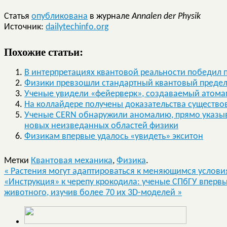
Статья
опубликована
в журнале
Annalen der Physik
Источник:
dailytechinfo.org
Похожие статьи:
В интерпретациях квантовой реальности победил
Физики превзошли стандартный квантовый преде
Ученые увидели «фейерверк», создаваемый атомам
На коллайдере получены доказательства существ
Ученые CERN обнаружили аномалию, прямо указы
новых неизведанных областей физики
Физикам впервые удалось «увидеть» экситон
Метки
Квантовая механика
,
Физика
.
«
Растения могут адаптироваться к меняющимся услови
«Инструкция» к черепу крокодила: ученые СПбГУ впервы
животного, изучив более 70 их 3D-моделей
»