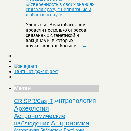
Ученые из Великобритании
провели несколько опросов,
связанных с генетикой и
вакцинами, в которых
поучаствовало больше
... →
Твиты от @Scidigest
Метки
Антропология
CRISPR/Cas
IT
Археология
Астрономические
Астрономия
наблюдения
Астрофизика
Библиотека ПостНауки