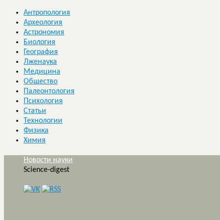
Антропология
Археология
Астрономия
Биология
География
Лженаука
Медицина
Общество
Палеонтология
Психология
Статьи
Технологии
Физика
Химия
Новости науки
Science-digest