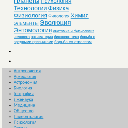
Планеты
Психология
Технологии
Физика
Физиология
Химия
Филология
Эволюция
ЭЛЕМЕНТЫ
Энтомология
анатомия и физиология
человека
антиматерия
биоэнергетика
борьба с
борьба со стрессом
вредными привычками
Антропология
Археология
Астрономия
Биология
География
Лженаука
Медицина
Общество
Палеонтология
Психология