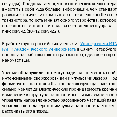
секунды). Предполагается, что в оптических компьютер
вместить в себя куда больше информации, чем стандарт
развитие оптических компьютеров невозможно без соз
транзистора, то есть миниатюрного устройства, которо
полезного светового сигнала за счет внешнего управля
пикосекунд (10−12 секунды).
В работе группа российских ученых из
Университета ИТ
РАН
и
Академического университета
в Санкт-Петербурге
вопросу разработки такого транзистора, сделав его про
наночастицы.
Ученые обнаружили, что могут радикально менять свой
интенсивными сверхкороткими импульсами лазера. Под
формируется плотная и быстро релаксирующая электро
сильно меняет диэлектрическую проницаемость кремния
изменение в структуре наночастицы, вызываемое лазе
управлять направленностью рассеянного частицей пада
управляющего лазерного импульса наночастица может пе
рассеивать его вперед.