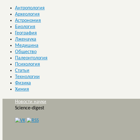
Антропология
Археология
Астрономия
Биология
География
Лженаука
Медицина
Общество
Палеонтология
Психология
Статьи
Технологии
Физика
Химия
Новости науки
Science-digest