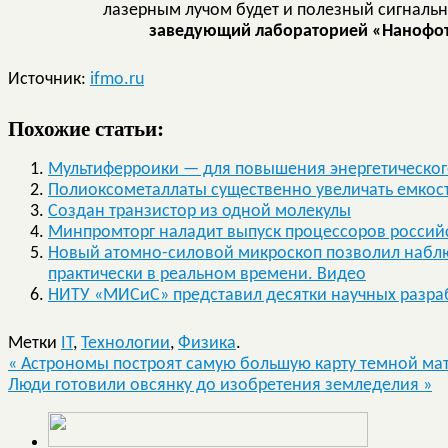
лазерным лучом будет и полезный сигнальн
заведующий лабораторией «Нанофот
Источник:
ifmo.ru
Похожие статьи:
Мультиферроики — для повышения энергетическог
Полиоксометаллаты существенно увеличать емкос
Создан транзистор из одной молекулы
Минпромторг наладит выпуск процессоров россий
Новый атомно-силовой микроскоп позволил наблю
практически в реальном времени. Видео
НИТУ «МИСиС» представил десятки научных разра
Метки
IT
,
Технологии
,
Физика
.
«
Астрономы построят самую большую карту темной ма
Люди готовили овсянку до изобретения земледелия
»