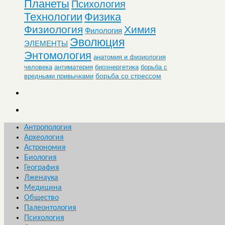
Планеты
Психология
Технологии
Физика
Физиология
Химия
Филология
Эволюция
ЭЛЕМЕНТЫ
Энтомология
анатомия и физиология
человека
антиматерия
биоэнергетика
борьба с
борьба со стрессом
вредными привычками
Антропология
Археология
Астрономия
Биология
География
Лженаука
Медицина
Общество
Палеонтология
Психология