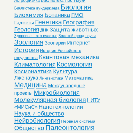
Астрофизика
Библиотека ПостНауки
Биология
Библиотека вундеркинда
Биохимия
Ботаника
ГМО
Генетика
География
Гаджеты
Геология
Защита животных
ДНК
Здоровье – это счастье
Золотой фонд науки
Зоология
Интернет
Зоопарки
История
История Российского
Квантовая механика
государства
Космология
Климатология
Космонавтика
Культура
Лженаука
Математика
Лингвистика
Медицина
Международные
Микробиология
проекты
Молекулярная биология
НИТУ
Нанотехнологии
«МИСиС»
Наука и общество
Нейробиология
Нервная система
Палеонтология
Общество