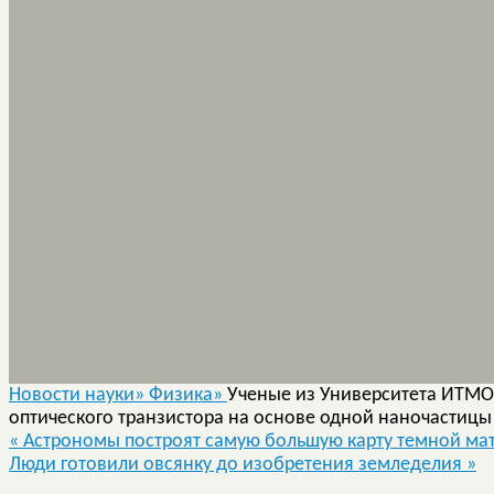
Новости науки»
Физика»
Ученые из Университета ИТМО 
оптического транзистора на основе одной наночастицы
«
Астрономы построят самую большую карту темной ма
Люди готовили овсянку до изобретения земледелия
»