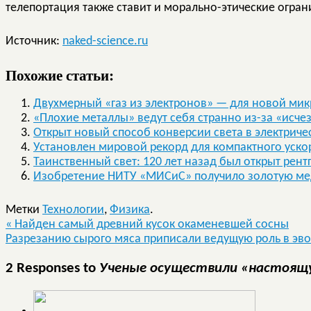
телепортация также ставит и морально-этические огран
Источник:
naked-science.ru
Похожие статьи:
Двухмерный «газ из электронов» — для новой ми
«Плохие металлы» ведут себя странно из-за «исч
Открыт новый способ конверсии света в электриче
Установлен мировой рекорд для компактного уско
Таинственный свет: 120 лет назад был открыт рент
Изобретение НИТУ «МИСиС» получило золотую ме
Метки
Технологии
,
Физика
.
«
Найден самый древний кусок окаменевшей сосны
Разрезанию сырого мяса приписали ведущую роль в эв
2 Responses to
Ученые осуществили «настоя