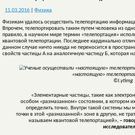
11.03.2016
|
Физика
Физикам удалось осуществить телепортацию информаци
Впрочем, телепортировать таким путем человека из одно
правило, в научном мире термин «телепортация» испол
квантовой телепортации. Последнее кардинально отлич
данном случае ничто никуда не переносится в пространс
свойств частицы А на аналогичную частицу Б, которая 
«настоящую» телепорта
©I.ytimg
«Элементарные частицы, такие как электроны
особом «размазанном» состоянии, в котором и
определить точно. Внутри такой системы мы
точки в этой «размазанной» зоне в другую, не тр
называем квантовой телепортацией»,
– гов
исследовател