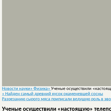
Новости науки»
Физика»
Ученые осуществили «настоя
«
Найден самый древний кусок окаменевшей сосны
Разрезанию сырого мяса приписали ведущую роль в эв
Ученые осуществили «настоящую» теле