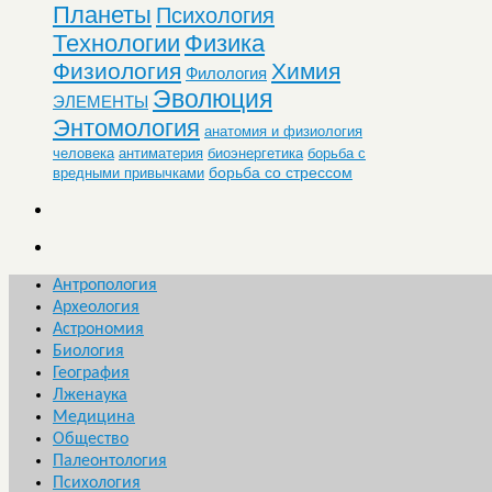
Планеты
Психология
Технологии
Физика
Физиология
Химия
Филология
Эволюция
ЭЛЕМЕНТЫ
Энтомология
анатомия и физиология
человека
антиматерия
биоэнергетика
борьба с
борьба со стрессом
вредными привычками
Антропология
Археология
Астрономия
Биология
География
Лженаука
Медицина
Общество
Палеонтология
Психология