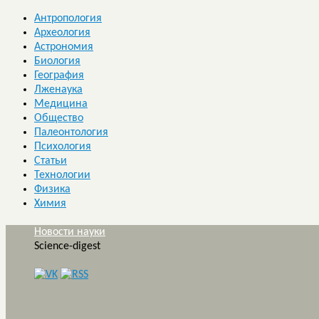
Антропология
Археология
Астрономия
Биология
География
Лженаука
Медицина
Общество
Палеонтология
Психология
Статьи
Технологии
Физика
Химия
Новости науки
Science-digest