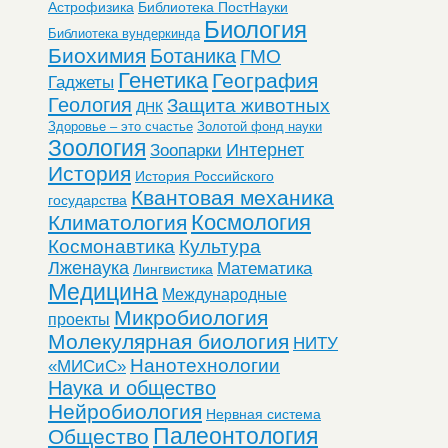
Астрофизика
Библиотека ПостНауки
Биология
Библиотека вундеркинда
Биохимия
Ботаника
ГМО
Генетика
География
Гаджеты
Геология
Защита животных
ДНК
Здоровье – это счастье
Золотой фонд науки
Зоология
Интернет
Зоопарки
История
История Российского
Квантовая механика
государства
Космология
Климатология
Космонавтика
Культура
Лженаука
Математика
Лингвистика
Медицина
Международные
Микробиология
проекты
Молекулярная биология
НИТУ
Нанотехнологии
«МИСиС»
Наука и общество
Нейробиология
Нервная система
Палеонтология
Общество