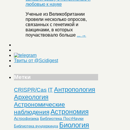
Ученые из Великобритании
провели несколько опросов,
связанных с генетикой и
вакцинами, в которых
поучаствовало больше
... →
Твиты от @Scidigest
Метки
Антропология
CRISPR/Cas
IT
Археология
Астрономические
Астрономия
наблюдения
Астрофизика
Библиотека ПостНауки
Биология
Библиотека вундеркинда