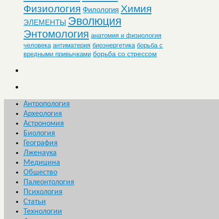
Физиология
Химия
Филология
Эволюция
ЭЛЕМЕНТЫ
Энтомология
анатомия и физиология
человека
антиматерия
биоэнергетика
борьба с
борьба со стрессом
вредными привычками
Антропология
Археология
Астрономия
Биология
География
Лженаука
Медицина
Общество
Палеонтология
Психология
Статьи
Технологии