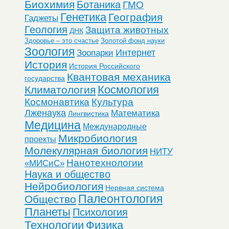
Биохимия
Ботаника
ГМО
Генетика
География
Гаджеты
Геология
Защита животных
ДНК
Здоровье – это счастье
Золотой фонд науки
Зоология
Интернет
Зоопарки
История
История Российского
Квантовая механика
государства
Космология
Климатология
Космонавтика
Культура
Лженаука
Математика
Лингвистика
Медицина
Международные
Микробиология
проекты
Молекулярная биология
НИТУ
Нанотехнологии
«МИСиС»
Наука и общество
Нейробиология
Нервная система
Палеонтология
Общество
Планеты
Психология
Технологии
Физика