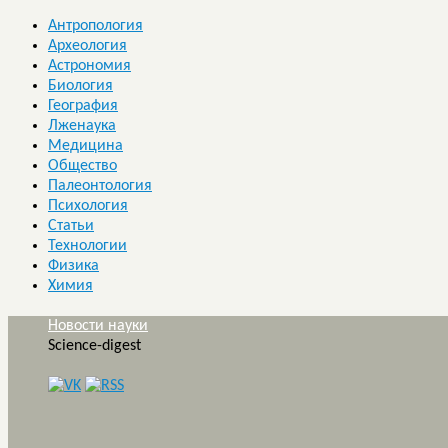
Антропология
Археология
Астрономия
Биология
География
Лженаука
Медицина
Общество
Палеонтология
Психология
Статьи
Технологии
Физика
Химия
Новости науки
Science-digest