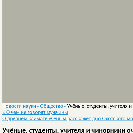
Новости науки»
Общество»
Учёные, студенты, учителя 
«
О чем не говорят мужчины
О древнем климате ученым расскажет дно Охотского м
Учёные, студенты, учителя и чиновники о