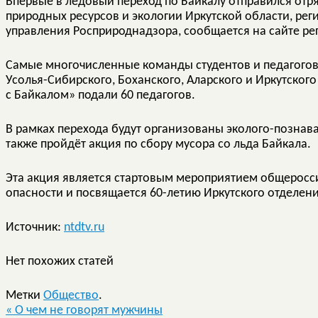
Впервые в ледовый переход по Байкалу отправился отр
природных ресурсов и экологии Иркутской области, ре
управления Росприроднадзора, сообщается на сайте ре
Самые многочисленные команды студентов и педагогов —
Усолья-Сибирского, Боханского, Аларского и Иркутского
с Байкалом» подали 60 педагогов.
В рамках перехода будут организованы эколого-познав
также пройдёт акция по сбору мусора со льда Байкала.
Эта акция является стартовым мероприятием общеросс
опасности и посвящается 60-летию Иркутского отделен
Источник:
ntdtv.ru
Нет похожих статей
Метки
Общество
.
«
О чем не говорят мужчины