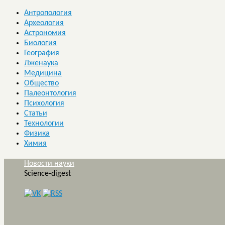
Антропология
Археология
Астрономия
Биология
География
Лженаука
Медицина
Общество
Палеонтология
Психология
Статьи
Технологии
Физика
Химия
Новости науки
Science-digest