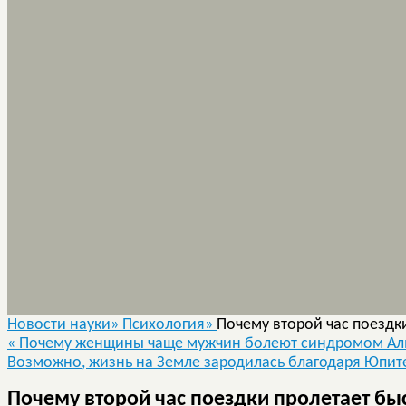
Новости науки»
Психология»
Почему второй час поездк
«
Почему женщины чаще мужчин болеют синдромом Ал
Возможно, жизнь на Земле зародилась благодаря Юпит
Почему второй час поездки пролетает бы