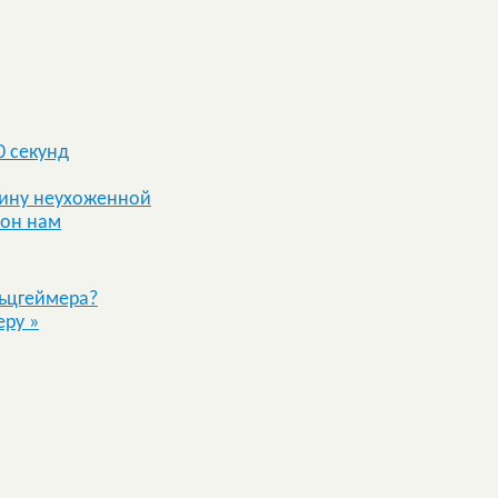
0 секунд
щину неухоженной
 он нам
ьцгеймера?
еру
»