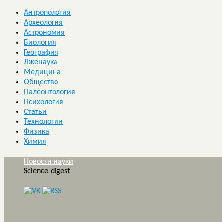
Антропология
Археология
Астрономия
Биология
География
Лженаука
Медицина
Общество
Палеонтология
Психология
Статьи
Технологии
Физика
Химия
Новости науки
Science-digest