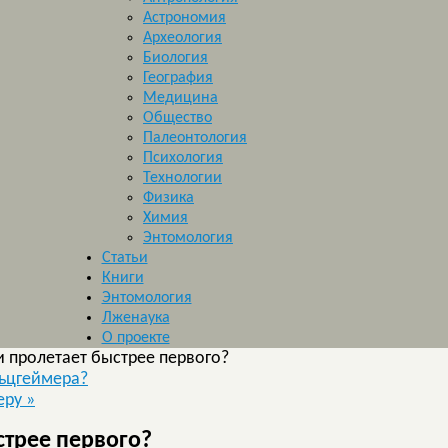
Астрономия
Археология
Биология
География
Медицина
Общество
Палеонтология
Психология
Технологии
Физика
Химия
Энтомология
Статьи
Книги
Энтомология
Лженаука
О проекте
и пролетает быстрее первого?
ьцгеймера?
еру
»
стрее первого?