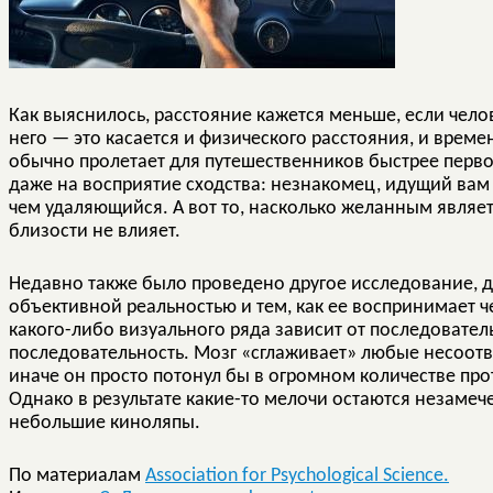
Как выяснилось, расстояние кажется меньше, если челов
него — это касается и физического расстояния, и врем
обычно пролетает для путешественников быстрее первог
даже на восприятие сходства: незнакомец, идущий вам 
чем удаляющийся. А вот то, насколько желанным являет
близости не влияет.
Недавно также было проведено другое исследование,
объективной реальностью и тем, как ее воспринимает ч
какого-либо визуального ряда зависит от последовател
последовательность. Мозг «сглаживает» любые несоответ
иначе он просто потонул бы в огромном количестве п
Однако в результате какие-то мелочи остаются незамеч
небольшие киноляпы.
По материалам
Association for Psychological Science.