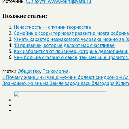
Источник:
С. Лахути www.vokrugsveta.ru
Похожие статьи:
Нечестность — спутник творчества
Семейные ссоры тормозят развитие мозга ребенка
Узнать характер незнакомого человека можно за 3
10 привычек, которые делают нас счастливее
Как избавиться от привичек, которые делают жен
Чем больше сказано о сексе, тем меньше нравится
Метки
Общество
,
Психология
.
«
Почему женщины чаще мужчин болеют синдромом Ал
Возможно, жизнь на Земле зародилась благодаря Юпит