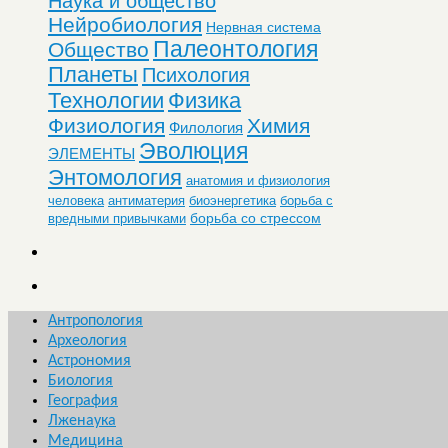
Наука и общество
Нейробиология
Нервная система
Палеонтология
Общество
Планеты
Психология
Технологии
Физика
Физиология
Химия
Филология
Эволюция
ЭЛЕМЕНТЫ
Энтомология
анатомия и физиология
человека
антиматерия
биоэнергетика
борьба с
борьба со стрессом
вредными привычками
Антропология
Археология
Астрономия
Биология
География
Лженаука
Медицина