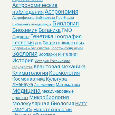
Астрономические
Астрономия
наблюдения
Астрофизика
Библиотека ПостНауки
Биология
Библиотека вундеркинда
Биохимия
Ботаника
ГМО
Генетика
География
Гаджеты
Геология
Защита животных
ДНК
Здоровье – это счастье
Золотой фонд науки
Зоология
Интернет
Зоопарки
История
История Российского
Квантовая механика
государства
Космология
Климатология
Космонавтика
Культура
Лженаука
Математика
Лингвистика
Медицина
Международные
Микробиология
проекты
Молекулярная биология
НИТУ
Нанотехнологии
«МИСиС»