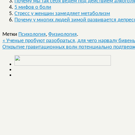
Почему мы так себя ведём под действием алкогол
5 мифов о боли
Стресс у женщин замедляет метаболизм
Почему у многих людей зимой развивается депрес
Метки
Психология
,
Физиология
.
«
Ученые пробуют разобраться, для чего нарвалу бивен
Открытие гравитационных волн потенциально подтвер