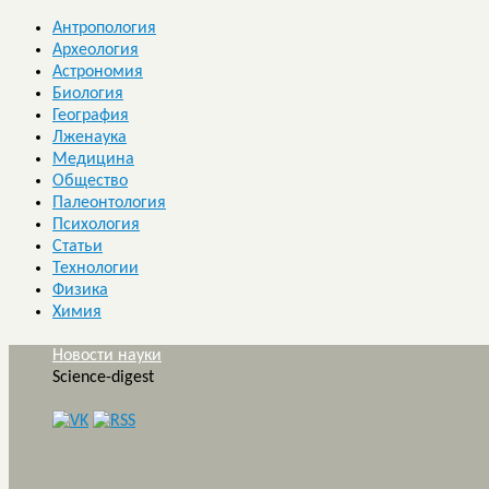
Антропология
Археология
Астрономия
Биология
География
Лженаука
Медицина
Общество
Палеонтология
Психология
Статьи
Технологии
Физика
Химия
Новости науки
Science-digest