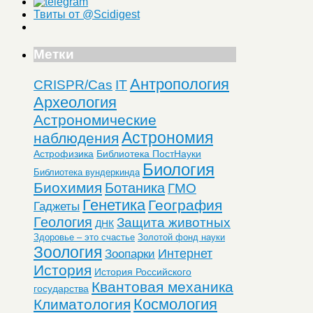
Твиты от @Scidigest
Метки
Антропология
CRISPR/Cas
IT
Археология
Астрономические
Астрономия
наблюдения
Астрофизика
Библиотека ПостНауки
Биология
Библиотека вундеркинда
Биохимия
Ботаника
ГМО
Генетика
География
Гаджеты
Геология
Защита животных
ДНК
Здоровье – это счастье
Золотой фонд науки
Зоология
Интернет
Зоопарки
История
История Российского
Квантовая механика
государства
Космология
Климатология