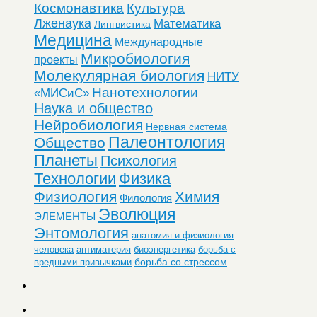
Космонавтика
Культура
Лженаука
Математика
Лингвистика
Медицина
Международные
Микробиология
проекты
Молекулярная биология
НИТУ
Нанотехнологии
«МИСиС»
Наука и общество
Нейробиология
Нервная система
Палеонтология
Общество
Планеты
Психология
Технологии
Физика
Физиология
Химия
Филология
Эволюция
ЭЛЕМЕНТЫ
Энтомология
анатомия и физиология
человека
антиматерия
биоэнергетика
борьба с
борьба со стрессом
вредными привычками