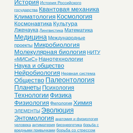
История
История Российского
Квантовая механика
государства
Космология
Климатология
Космонавтика
Культура
Лженаука
Математика
Лингвистика
Медицина
Международные
Микробиология
проекты
Молекулярная биология
НИТУ
Нанотехнологии
«МИСиС»
Наука и общество
Нейробиология
Нервная система
Палеонтология
Общество
Планеты
Психология
Технологии
Физика
Физиология
Химия
Филология
Эволюция
ЭЛЕМЕНТЫ
Энтомология
анатомия и физиология
человека
антиматерия
биоэнергетика
борьба с
борьба со стрессом
вредными привычками