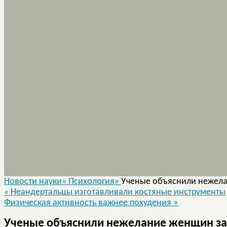
Новости науки»
Психология»
Ученые объяснили нежела
«
Неандертальцы изготавливали костяные инструменты
Физическая активность важнее похудения
»
Ученые объяснили нежелание женщин за