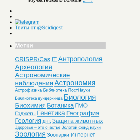
поучаствовало больше
... →
Твиты от @Scidigest
Метки
Антропология
CRISPR/Cas
IT
Археология
Астрономические
Астрономия
наблюдения
Астрофизика
Библиотека ПостНауки
Биология
Библиотека вундеркинда
Биохимия
Ботаника
ГМО
Генетика
География
Гаджеты
Геология
Защита животных
ДНК
Здоровье – это счастье
Золотой фонд науки
Зоология
Интернет
Зоопарки