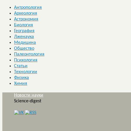
Антропология
Археология
Астрономия
Биология
География
Лженаука
Медицина
Общество
Палеонтология
Психология
Статьи
Технологии
Физика
Химия
Новости науки
Science-digest