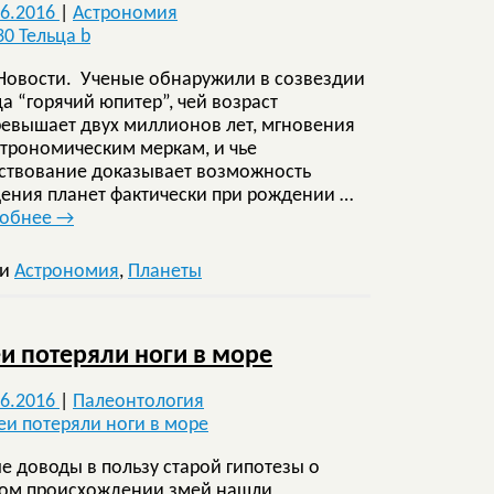
06.2016
|
Астрономия
Новости. Ученые обнаружили в созвездии
ца “горячий юпитер”, чей возраст
ревышает двух миллионов лет, мгновения
строномическим меркам, и чье
ствование доказывает возможность
ения планет фактически при рождении …
робнее
→
ки
Астрономия
,
Планеты
и потеряли ноги в море
06.2016
|
Палеонтология
е доводы в пользу старой гипотезы о
ом происхождении змей нашли