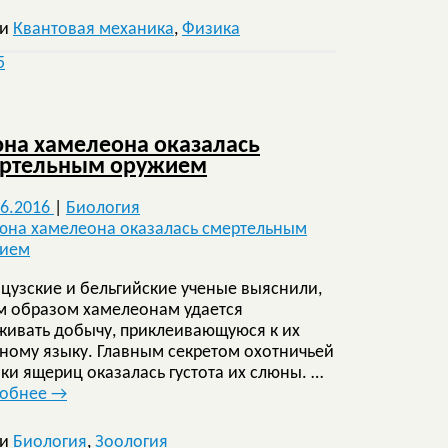
ки
Квантовая механика
,
Физика
5
на хамелеона оказалась
ртельным оружием
06.2016
|
Биология
цузские и бельгийские ученые выяснили,
м образом хамелеонам удается
живать добычу, приклеивающуюся к их
ному языку. Главным секретом охотничьей
ики ящериц оказалась густота их слюны. …
робнее
→
ки
Биология
,
Зоология