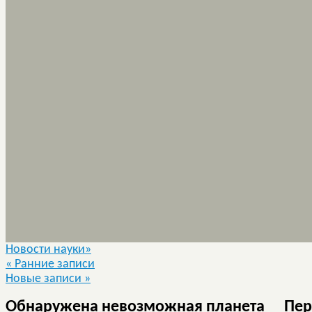
Новости науки»
«
Ранние записи
Новые записи
»
Обнаружена невозможная планета
Пер