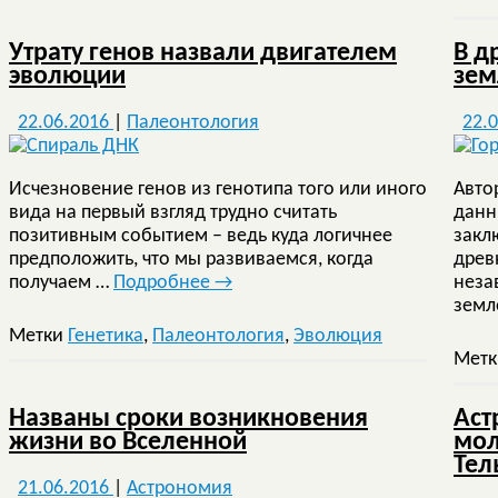
Утрату генов назвали двигателем
В д
эволюции
зем
22.06.2016
|
Палеонтология
22.
Исчезновение генов из генотипа того или иного
Авто
вида на первый взгляд трудно считать
данн
позитивным событием – ведь куда логичнее
закл
предположить, что мы развиваемся, когда
древ
получаем …
Подробнее
→
неза
земл
Метки
Генетика
,
Палеонтология
,
Эволюция
Мет
Названы сроки возникновения
Аст
жизни во Вселенной
мол
Тел
21.06.2016
|
Астрономия