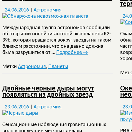
тер
24.06.2016
|
Астрономия
24.
Международная группа астрономов сообщили
об открытии новой гигантской экзопланеты K2-
Окам
39b, которая вращается вокруг звезды на таком
обна
близком расстоянии, что она давно должна
част
была разрушиться от …
Подробнее
→
возр
хоро
Метки
Астрономия
,
Планеты
Мет
Двойные черные дыры могут
Оке
появляться из двойных звезд
нео
23.06.2016
|
Астрономия
23.
Сенсационные наблюдения гравитационных
волн в последние месяцы сделали
РИА 