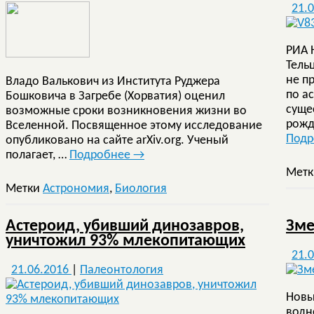
21.
РИА 
Тель
не п
Владо Валькович из Института Руджера
по а
Бошковича в Загребе (Хорватия) оценил
суще
возможные сроки возникновения жизни во
рожд
Вселенной. Посвященное этому исследование
Под
опубликовано на сайте arXiv.org. Ученый
полагает, …
Подробнее
→
Мет
Метки
Астрономия
,
Биология
Астероид, убивший динозавров,
Зме
уничтожил 93% млекопитающих
21.
21.06.2016
|
Палеонтология
Новы
водн