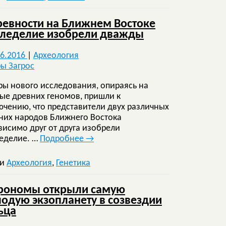
ревности на Ближнем Востоке
леделие изобрели дважды
06.2016
|
Археология
ры нового исследования, опираясь на
ые древних геномов, пришли к
ючению, что представители двух различных
них народов Ближнего Востока
висимо друг от друга изобрели
еделие. …
Подробнее
→
ки
Археология
,
Генетика
рономы открыли самую
одую экзопланету в созвездии
ьца