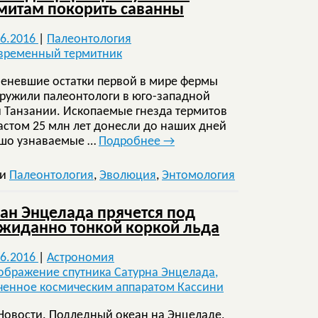
митам покорить саванны
06.2016
|
Палеонтология
еневшие остатки первой в мире фермы
ружили палеонтологи в юго-западной
и Танзании. Ископаемые гнезда термитов
астом 25 млн лет донесли до наших дней
шо узнаваемые …
Подробнее
→
ки
Палеонтология
,
Эволюция
,
Энтомология
ан Энцелада прячется под
жиданно тонкой коркой льда
06.2016
|
Астрономия
Новости. Подледный океан на Энцеладе,