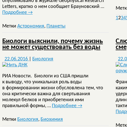
опубликовано в журнале Geophysical Research
Letters, кратко о нем сообщает Брауновский …
Мет
Подробнее
→
1
2
3
4
Метки
Астрономия
,
Планеты
Биологи выяснили, почему жизнь
Слю
не может существовать без воды
сме
22.06.2016
|
Биология
22.
РИА Новости. Биологи из США пришли
к выводу, что уникальная роль воды
Фран
в формировании жизни обусловлена тем, что
каки
она критически важна для свертывания
удер
молекул белков и приобретения ими
длин
правильной формы, …
Подробнее
→
такт
Под
Метки
Биология
,
Биохимия
Мет