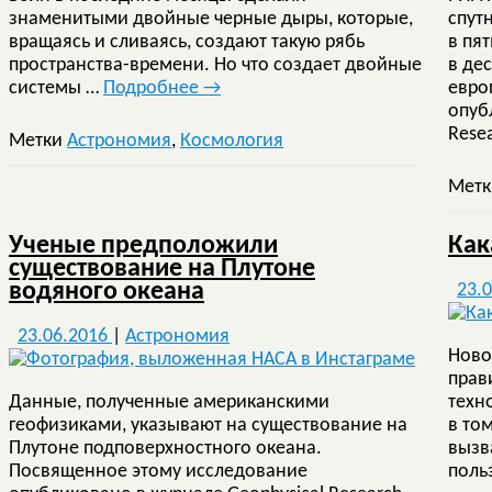
знаменитыми двойные черные дыры, которые,
спут
вращаясь и сливаясь, создают такую рябь
в пя
пространства-времени. Но что создает двойные
в дес
системы …
Подробнее
→
евро
опуб
Rese
Метки
Астрономия
,
Космология
Мет
Ученые предположили
Как
существование на Плутоне
водяного океана
23.
23.06.2016
|
Астрономия
Ново
прав
Данные, полученные американскими
техн
геофизиками, указывают на существование на
в то
Плутоне подповерхностного океана.
вызв
Посвященное этому исследование
поль