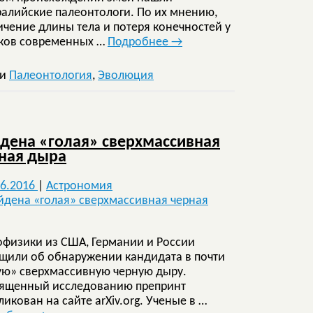
ралийские палеонтологи. По их мнению,
ичение длины тела и потеря конечностей у
ков современных …
Подробнее
→
ки
Палеонтология
,
Эволюция
дена «голая» сверхмассивная
ная дыра
06.2016
|
Астрономия
офизики из США, Германии и России
щили об обнаружении кандидата в почти
ую» сверхмассивную черную дыру.
ященный исследованию препринт
икован на сайте arXiv.org. Ученые в …