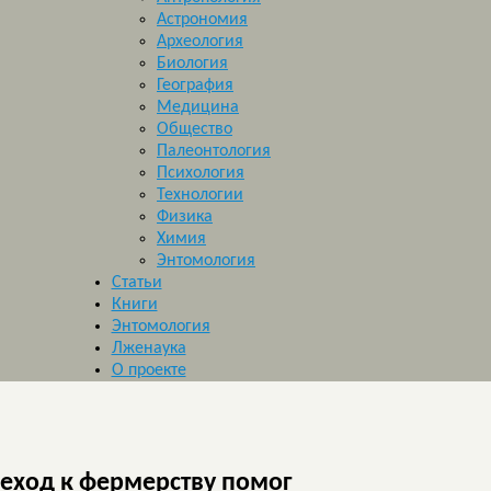
Астрономия
Археология
Биология
География
Медицина
Общество
Палеонтология
Психология
Технологии
Физика
Химия
Энтомология
Статьи
Книги
Энтомология
Лженаука
О проекте
еход к фермерству помог