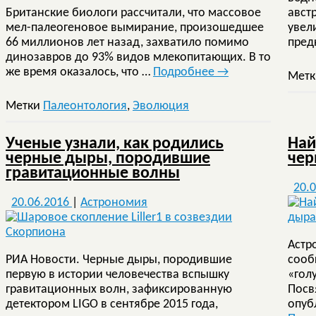
Британские биологи рассчитали, что массовое
авст
мел-палеогеновое вымирание, произошедшее
увел
66 миллионов лет назад, захватило помимо
пред
динозавров до 93% видов млекопитающих. В то
же время оказалось, что …
Подробнее
→
Мет
Метки
Палеонтология
,
Эволюция
Ученые узнали, как родились
Най
черные дыры, породившие
чер
гравитационные волны
20.
20.06.2016
|
Астрономия
Астр
РИА Новости. Черные дыры, породившие
сооб
первую в истории человечества вспышку
«гол
гравитационных волн, зафиксированную
Посв
детектором LIGO в сентябре 2015 года,
опубл