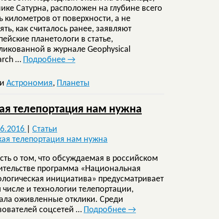
нике Сатурна, расположен на глубине всего
ть километров от поверхности, а не
ять, как считалось ранее, заявляют
пейские планетологи в статье,
ликованной в журнале Geophysical
arch …
Подробнее
→
ки
Астрономия
,
Планеты
ая телепортация нам нужна
06.2016
|
Статьи
сть о том, что обсуждаемая в российском
ительстве программа «Национальная
ологическая инициатива» предусматривает
м числе и технологии телепортации,
ала оживленные отклики. Среди
зователей соцсетей …
Подробнее
→