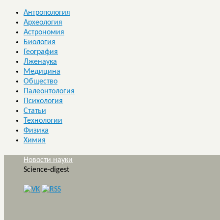
Антропология
Археология
Астрономия
Биология
География
Лженаука
Медицина
Общество
Палеонтология
Психология
Статьи
Технологии
Физика
Химия
Новости науки
Science-digest