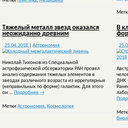
Метки
Генетика
,
Медицина
Мет
Тяжелый металл звезд оказался
В к
неожиданно древним
фор
25.04.2018
|
Астрономия
25.
Николай Тихонов из Специальной
астрофизической обсерватории РАН провел
Авст
анализ содержания тяжелых элементов в
чело
звездах различного возраста из иррегулярных
ДНК —
(неправильных по форме) галактик. Для этого
Ране
он …
Подробнее
→
лабо
Под
Метки
Астрономия
,
Космология
Мет
биол