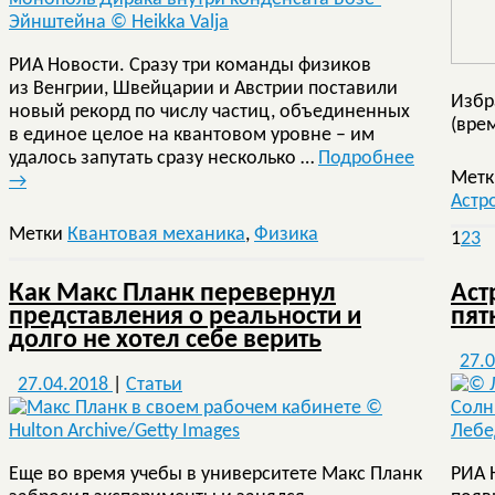
РИА Новости. Сразу три команды физиков
из Венгрии, Швейцарии и Австрии поставили
Избр
новый рекорд по числу частиц, объединенных
(вре
в единое целое на квантовом уровне – им
удалось запутать сразу несколько …
Подробнее
Мет
→
Астр
Метки
Квантовая механика
,
Физика
1
2
3
Как Макс Планк перевернул
Аст
представления о реальности и
пят
долго не хотел себе верить
27.
27.04.2018
|
Статьи
Еще во время учебы в университете Макс Планк
РИА 