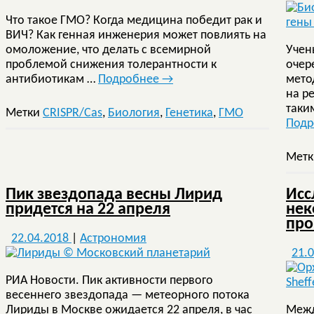
Что такое ГМО? Когда медицина победит рак и
ВИЧ? Как генная инженерия может повлиять на
омоложение, что делать с всемирной
Учен
проблемой снижения толерантности к
очер
антибиотикам …
Подробнее
→
мето
на р
таки
Метки
CRISPR/Cas
,
Биология
,
Генетика
,
ГМО
Под
Мет
Пик звездопада весны Лирид
Исс
придется на 22 апреля
нек
про
22.04.2018
|
Астрономия
21.
РИА Новости. Пик активности первого
весеннего звездопада — метеорного потока
Лириды в Москве ожидается 22 апреля, в час
Межд