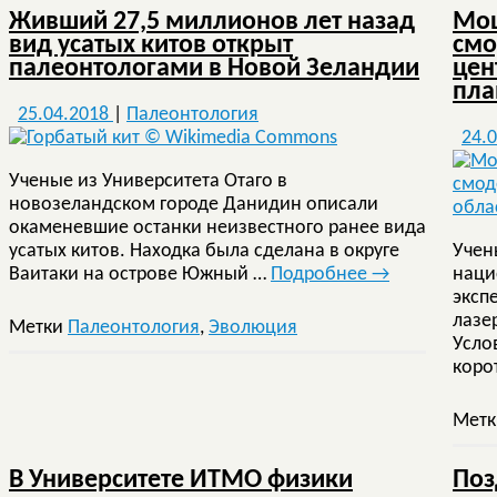
Живший 27,5 миллионов лет назад
Мощ
вид усатых китов открыт
смо
палеонтологами в Новой Зеландии
цен
пла
25.04.2018
|
Палеонтология
24.
Ученые из Университета Отаго в
новозеландском городе Данидин описали
окаменевшие останки неизвестного ранее вида
усатых китов. Находка была сделана в округе
Учен
Ваитаки на острове Южный …
Подробнее
→
наци
эксп
лазе
Метки
Палеонтология
,
Эволюция
Усло
коро
Мет
В Университете ИТМО физики
Поз