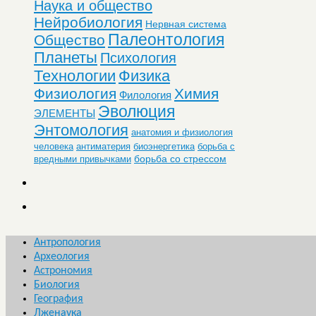
Наука и общество
Нейробиология
Нервная система
Палеонтология
Общество
Планеты
Психология
Технологии
Физика
Физиология
Химия
Филология
Эволюция
ЭЛЕМЕНТЫ
Энтомология
анатомия и физиология
человека
антиматерия
биоэнергетика
борьба с
борьба со стрессом
вредными привычками
Антропология
Археология
Астрономия
Биология
География
Лженаука