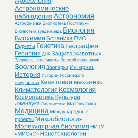
Археология
Астрономические
Астрономия
наблюдения
Астрофизика
Библиотека ПостНауки
Биология
Библиотека вундеркинда
Биохимия
Ботаника
ГМО
Генетика
География
Гаджеты
Геология
Защита животных
ДНК
Здоровье – это счастье
Золотой фонд науки
Зоология
Интернет
Зоопарки
История
История Российского
Квантовая механика
государства
Космология
Климатология
Космонавтика
Культура
Лженаука
Математика
Лингвистика
Медицина
Международные
Микробиология
проекты
Молекулярная биология
НИТУ
Нанотехнологии
«МИСиС»