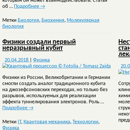
которым он может взаимодействовать. Статья
об …
Подробнее
→
Метки
Биология
,
Биохимия
,
Молекулярная
биология
Физики создали первый
Нес
неразрывный кубит
ста
лек
20.04.2018
|
Физика
20.
Физики из России, Великобритании и Германии
смогли создать аналог традиционного кубита
Сотр
на джозефсоновских переходах, но только без
клин
разрывов, используемых для реализации
хими
эффекта туннелирования электронов. Роль …
моле
Подробнее
→
стру
неко
пред
Метки
IT
,
Квантовая механика
,
Технологии
,
Физика