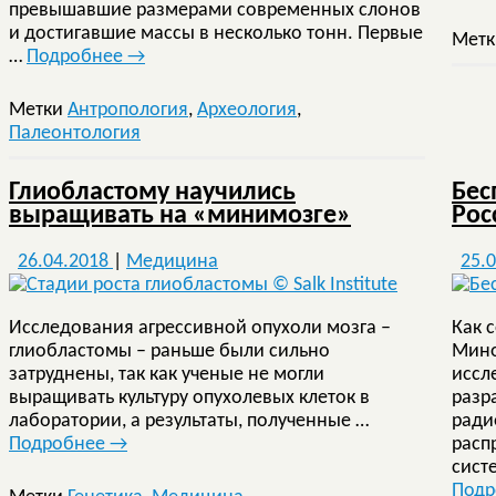
превышавшие размерами современных слонов
и достигавшие массы в несколько тонн. Первые
Мет
…
Подробнее
→
Метки
Антропология
,
Археология
,
Палеонтология
Глиобластому научились
Бес
выращивать на «минимозге»
Рос
26.04.2018
|
Медицина
25.
Исследования агрессивной опухоли мозга –
Как 
глиобластомы – раньше были сильно
Мино
затруднены, так как ученые не могли
иссл
выращивать культуру опухолевых клеток в
разр
лаборатории, а результаты, полученные …
ради
Подробнее
→
расп
сист
Под