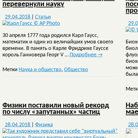
перевернули науку
пос
про
29.04.2018
|
Статьи
29.
30 апреля 1777 года родился Карл Гаусс,
математик и один из величайших умов своего
Биох
времени. В память о Карле Фридрихе Гауссе
биол
король Ганновера Георг V …
Подробнее
→
флуо
биох
можн
Метки
Наука и общество
,
Общество
была
Мет
Физики поставили новый рекорд
Наб
по числу «запутанных» частиц
мае
28.04.2018
|
Физика
28.