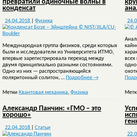
превратили одиночные волны в
кру
конденсат
ана
24.04.2018
|
Физика
24.
Анал
Международная группа физиков, среди которых
кайн
были и исследователи из Университета ИТМО,
хара
впервые зарегистрировала переход между
всех
двумя принципиально разными состояниями.
одно
Одно из них — распространяющийся
охот
поляритонный солитон, …
Подробнее
→
Под
Метки
Квантовая механика
,
Физика
Мет
Александр Панчин: «ГМО – это
Усп
хорошо»
исп
ген
22.04.2018
|
Статьи
22.