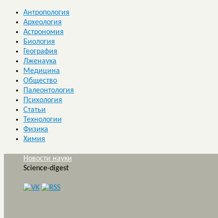
Антропология
Археология
Астрономия
Биология
География
Лженаука
Медицина
Общество
Палеонтология
Психология
Статьи
Технологии
Физика
Химия
Новости науки
Science-digest