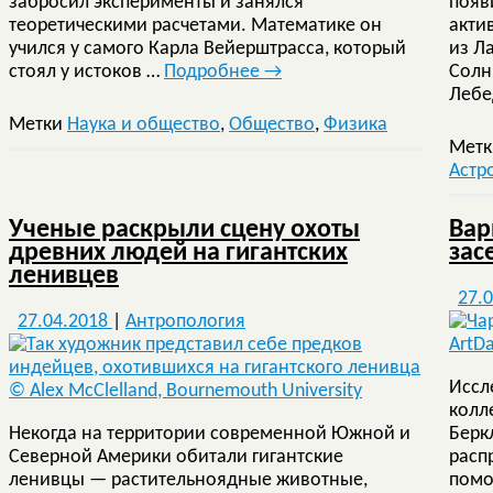
забросил эксперименты и занялся
появ
теоретическими расчетами. Математике он
акти
учился у самого Карла Вейерштрасса, который
из Л
стоял у истоков …
Подробнее
→
Солн
Лебе
Метки
Наука и общество
,
Общество
,
Физика
Мет
Астр
Ученые раскрыли сцену охоты
Вар
древних людей на гигантских
зас
ленивцев
27.
27.04.2018
|
Антропология
Иссл
колл
Некогда на территории современной Южной и
Берк
Северной Америки обитали гигантские
расп
ленивцы — растительноядные животные,
помо