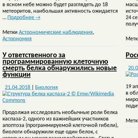
в ясном небе можно будет разглядеть до 18
масш
метеоритов, наибольшая активность ожидается
исто
…
Подробнее
→
24 с
полу
Метки
Астрономические наблюдения
,
Астрономия
Мет
У ответственного за
Рос
программированную клеточную
смерть белка обнаружились новые
20.
функции
19 а
21.04.2018
|
Биология
в об
миро
поди
Продолжая исследовать необычные роли белка
каспаза-2, одного из важнейших участников
Мет
апоптоза (программируемой клеточной гибели),
биологи обнаружили еще один белок, с