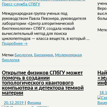
учен
Веро
Международная группа ученых под
высл
руководством Павла Певзнера, руководителя
боль
лаборатории «Центр алгоритмической
биотехнологии» СПбГУ, создала новый
Мет
вычислительный метод для поиска
циклопептидов — класса веществ, в который …
Подробнее
→
Метки
Биология
,
Биохимия
,
Молекулярная
биология
Открытие физиков СПбГУ может
Най
помочь в создании
«зе
топологического квантового
инф
компьютера и детектора темной
материи
18.
20.12.2019
|
Физика