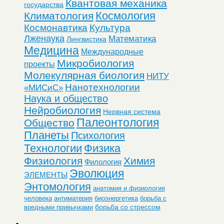
Квантовая механика
государства
Космология
Климатология
Космонавтика
Культура
Лженаука
Математика
Лингвистика
Медицина
Международные
Микробиология
проекты
Молекулярная биология
НИТУ
Нанотехнологии
«МИСиС»
Наука и общество
Нейробиология
Нервная система
Палеонтология
Общество
Планеты
Психология
Технологии
Физика
Физиология
Химия
Филология
Эволюция
ЭЛЕМЕНТЫ
Энтомология
анатомия и физиология
человека
антиматерия
биоэнергетика
борьба с
борьба со стрессом
вредными привычками