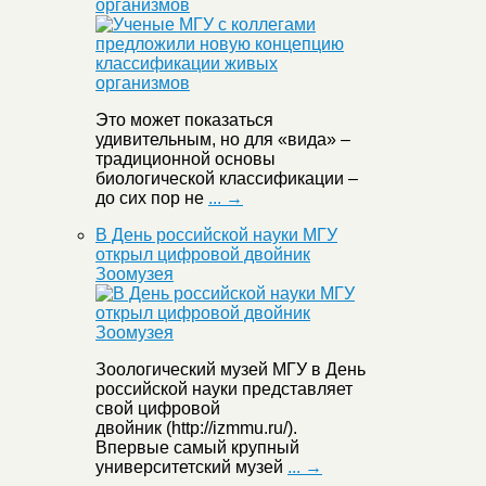
организмов
Это может показаться
удивительным, но для «вида» –
традиционной основы
биологической классификации –
до сих пор не
... →
В День российской науки МГУ
открыл цифровой двойник
Зоомузея
Зоологический музей МГУ в День
российской науки представляет
свой цифровой
двойник (http://izmmu.ru/).
Впервые самый крупный
университетский музей
... →