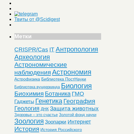
Твиты от @Scidigest
Метки
Антропология
CRISPR/Cas
IT
Археология
Астрономические
Астрономия
наблюдения
Астрофизика
Библиотека ПостНауки
Биология
Библиотека вундеркинда
Биохимия
Ботаника
ГМО
Генетика
География
Гаджеты
Геология
Защита животных
ДНК
Здоровье – это счастье
Золотой фонд науки
Зоология
Интернет
Зоопарки
История
История Российского