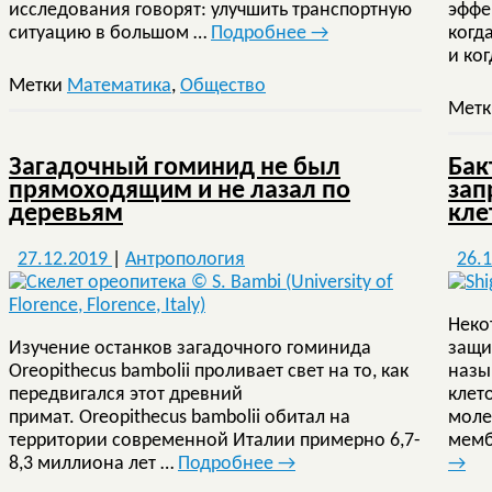
исследования говорят: улучшить транспортную
эффе
ситуацию в большом …
Подробнее
→
когд
и ко
Метки
Математика
,
Общество
Мет
Загадочный гоминид не был
Бак
прямоходящим и не лазал по
зап
деревьям
кле
27.12.2019
|
Антропология
26.
Неко
Изучение останков загадочного гоминида
защи
Oreopithecus bambolii проливает свет на то, как
назы
передвигался этот древний
клет
примат. Oreopithecus bambolii обитал на
моле
территории современной Италии примерно 6,7-
мемб
8,3 миллиона лет …
Подробнее
→
→