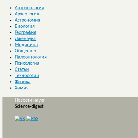
Антропология
Археология
Астрономия
Биология
География
Лженаука
Медицина
Общество
Палеонтология
Психология
Статьи
Технологии
Физика
Химия
Новости науки
Science-digest