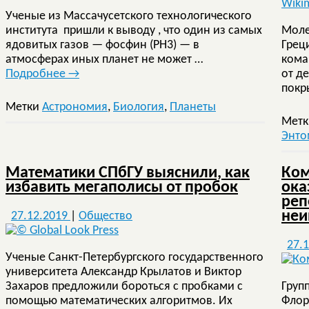
Ученые из Массачусетского технологического
института пришли к выводу , что один из самых
Моле
ядовитых газов — фосфин (РН3) — в
Грец
атмосферах иных планет не может …
кома
Подробнее
→
от д
покр
Метки
Астрономия
,
Биология
,
Планеты
Мет
Энто
Математики СПбГУ выяснили, как
Ком
избавить мегаполисы от пробок
ока
реп
неи
27.12.2019
|
Общество
27.
Ученые Санкт-Петербургского государственного
университета Александр Крылатов и Виктор
Захаров предложили бороться с пробками с
Груп
помощью математических алгоритмов. Их
Флор