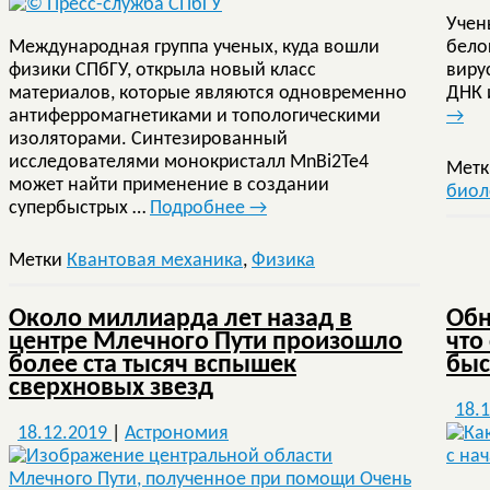
Учен
Международная группа ученых, куда вошли
бело
физики СПбГУ, открыла новый класс
виру
материалов, которые являются одновременно
ДНК 
антиферромагнетиками и топологическими
→
изоляторами. Синтезированный
исследователями монокристалл MnBi2Te4
Мет
может найти применение в создании
биол
супербыстрых …
Подробнее
→
Метки
Квантовая механика
,
Физика
Около миллиарда лет назад в
Обн
центре Млечного Пути произошло
что
более ста тысяч вспышек
быс
сверхновых звезд
18.
18.12.2019
|
Астрономия