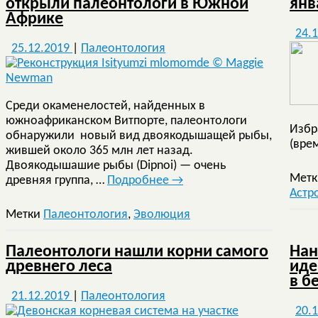
открыли палеонтологи в Южной
янв
Африке
24.
25.12.2019
|
Палеонтология
Среди окаменелостей, найденных в
южноафриканском Витпорте, палеонтологи
Избр
обнаружили новый вид двоякодышащей рыбы,
(вре
жившей около 365 млн лет назад.
Двоякодышашие рыбы (Dipnoi) — очень
Мет
древняя группа, …
Подробнее
→
Астр
Метки
Палеонтология
,
Эволюция
Палеонтологи нашли корни самого
Нан
древнего леса
иде
в б
21.12.2019
|
Палеонтология
20.