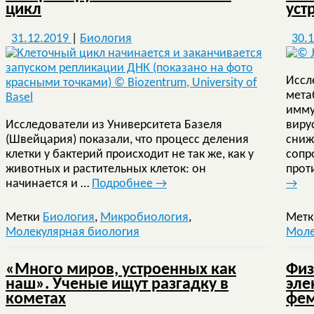
цикл
уст
31.12.2019
|
Биология
30.
Иссл
мета
имму
Исследователи из Университета Базеля
виру
(Швейцария) показали, что процесс деления
сниж
клетки у бактерий происходит не так же, как у
сопр
животных и растительных клеток: он
прот
начинается и …
Подробнее
→
→
Метки
Биология
,
Микробиология
,
Мет
Молекулярная биология
Моле
«Много миров, устроенных как
Физ
наш». Ученые ищут разгадку в
эле
кометах
фем