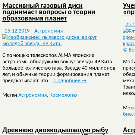
Массивный газовый диск
Уче
поднимает вопросы о теории
«пр
образования планет
25.
25.12.2019
|
Астрономия
С помощью телескопов ALMA японские
астрономы обнаружили вокруг звезды 49 Кита
Моби
большое количество газа. Звезде 40 миллионов
прис
лет, и обычные теории формирования планет
обес
предсказывают, что …
Подробнее
→
меха
Тран
неко
Метки
Астрономия
,
Космология
Мет
биол
Древнюю двоякодышащую рыбу
Аст