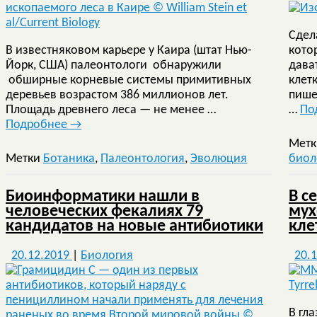
Сдел
В известняковом карьере у Каира (штат Нью-
кото
Йорк, США) палеонтологи обнаружили
дава
обширные корневые системы примитивных
клет
деревьев возрастом 386 миллионов лет.
пише
Площадь древнего леса — не менее …
…
По
Подробнее
→
Мет
Метки
Ботаника
,
Палеонтология
,
Эволюция
биол
Биоинформатики нашли в
В с
человеческих фекалиях 79
мух
кандидатов на новые антибиотики
кле
20.12.2019
|
Биология
20.
В гл