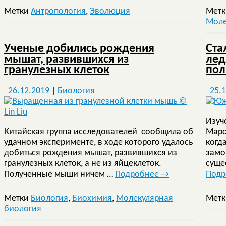
Метки
Антропология
,
Эволюция
Мет
Моле
Ученые добились рождения
Ста
мышат, развившихся из
лед
гранулезных клеток
пол
26.12.2019
|
Биология
25.
Изуч
Китайская группа исследователей сообщила об
Марс
удачном эксперименте, в ходе которого удалось
когд
добиться рождения мышат, развившихся из
замо
гранулезных клеток, а не из яйцеклеток.
суще
Полученные мыши ничем …
Подробнее
→
Под
Метки
Биология
,
Биохимия
,
Молекулярная
Мет
биология