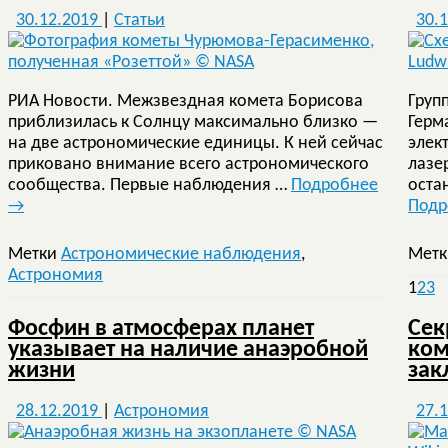
30.12.2019
|
Статьи
30.
РИА Новости. Межзвездная комета Борисова
Груп
приблизилась к Солнцу максимально близко —
Герм
на две астрономические единицы. К ней сейчас
элек
приковано внимание всего астрономического
лазе
сообщества. Первые наблюдения …
Подробнее
оста
→
Под
Метки
Астрономические наблюдения
,
Мет
Астрономия
1
2
3
Фосфин в атмосферах планет
Сек
указывает на наличие анаэробной
ком
жизни
зак
28.12.2019
|
Астрономия
27.