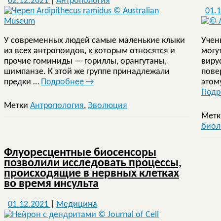
02.12.2021
|
Антропология
01.
У современных людей самые маленькие клыки
Учен
из всех антропоидов, к которым относятся и
могу
прочие гоминиды — гориллы, орангутаны,
виру
шимпанзе. К этой же группе принадлежали
пове
предки …
Подробнее
→
этом
Под
Метки
Антропология
,
Эволюция
Мет
биол
Флуоресцентные биосенсоры
позволили исследовать процессы,
происходящие в нервных клетках
во время инсульта
01.12.2021
|
Медицина