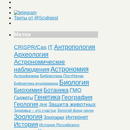
Твиты от @Scidigest
Метки
Антропология
CRISPR/Cas
IT
Археология
Астрономические
Астрономия
наблюдения
Астрофизика
Библиотека ПостНауки
Биология
Библиотека вундеркинда
Биохимия
Ботаника
ГМО
Генетика
География
Гаджеты
Геология
Защита животных
ДНК
Здоровье – это счастье
Золотой фонд науки
Зоология
Интернет
Зоопарки
История
История Российского