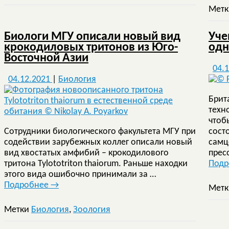
Мет
Биологи МГУ описали новый вид
Уче
крокодиловых тритонов из Юго-
одн
Восточной Азии
04.
04.12.2021
|
Биология
Брит
техн
чтоб
Сотрудники биологического факультета МГУ при
сост
содействии зарубежных коллег описали новый
самц
вид хвостатых амфибий – крокодилового
прес
тритона Tylototriton thaiorum. Раньше находки
Под
этого вида ошибочно принимали за …
Подробнее
→
Мет
Метки
Биология
,
Зоология