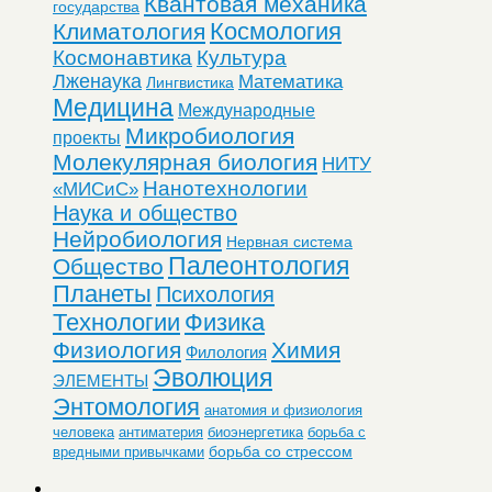
Квантовая механика
государства
Космология
Климатология
Космонавтика
Культура
Лженаука
Математика
Лингвистика
Медицина
Международные
Микробиология
проекты
Молекулярная биология
НИТУ
Нанотехнологии
«МИСиС»
Наука и общество
Нейробиология
Нервная система
Палеонтология
Общество
Планеты
Психология
Технологии
Физика
Физиология
Химия
Филология
Эволюция
ЭЛЕМЕНТЫ
Энтомология
анатомия и физиология
человека
антиматерия
биоэнергетика
борьба с
борьба со стрессом
вредными привычками