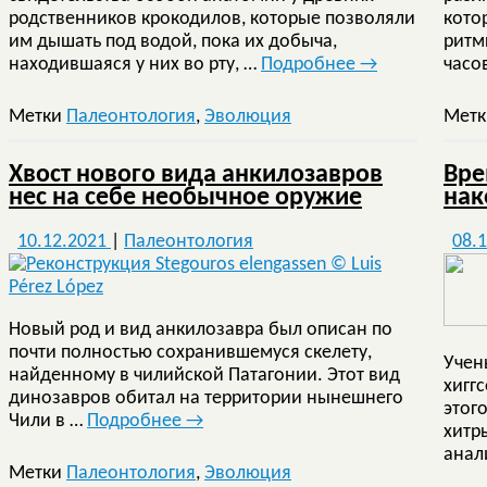
родственников крокодилов, которые позволяли
кото
им дышать под водой, пока их добыча,
ритм
находившаяся у них во рту, …
Подробнее
→
часо
Метки
Палеонтология
,
Эволюция
Мет
Хвост нового вида анкилозавров
Вре
нес на себе необычное оружие
нак
10.12.2021
|
Палеонтология
08.
Новый род и вид анкилозавра был описан по
почти полностью сохранившемуся скелету,
Учен
найденному в чилийской Патагонии. Этот вид
хигг
динозавров обитал на территории нынешнего
этог
Чили в …
Подробнее
→
хитр
анал
Метки
Палеонтология
,
Эволюция