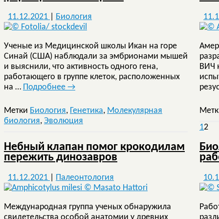
11.12.2021
|
Биология
11.
Ученые из Медицинской школы Икан на горе
Амер
Синай (США) наблюдали за эмбрионами мышей
разр
и выяснили, что активность одного гена,
ВИЧ 
работающего в группе клеток, расположенных
испы
на …
Подробнее
→
резу
Метки
Биология
,
Генетика
,
Молекулярная
Мет
биология
,
Эволюция
1
2
Небный клапан помог крокодилам
Био
пережить динозавров
раб
11.12.2021
|
Палеонтология
10.
Международная группа ученых обнаружила
Рабо
свидетельства особой анатомии у древних
разл