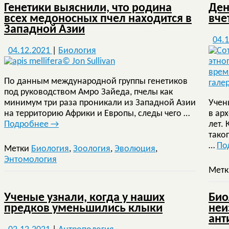
Генетики выяснили, что родина
Ден
всех медоносных пчел находится в
вче
Западной Азии
04.
04.12.2021
|
Биология
По данным международной группы генетиков
под руководством Амро Зайеда, пчелы как
минимум три раза проникали из Западной Азии
Учен
на территорию Африки и Европы, следы чего …
в ар
Подробнее
→
лет.
тако
…
По
Метки
Биология
,
Зоология
,
Эволюция
,
Энтомология
Мет
Ученые узнали, когда у наших
Био
предков уменьшились клыки
неи
ант