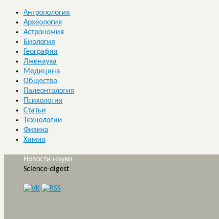
Антропология
Археология
Астрономия
Биология
География
Лженаука
Медицина
Общество
Палеонтология
Психология
Статьи
Технологии
Физика
Химия
Новости науки
Science-digest