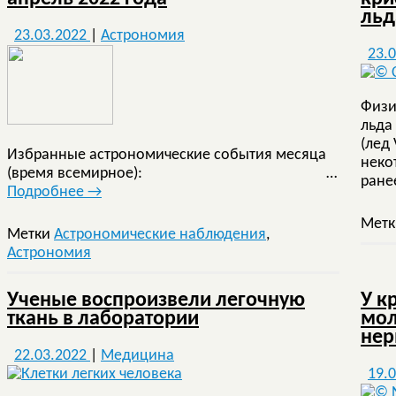
льд
23.03.2022
|
Астрономия
23.
Физи
льда
(лед 
Избранные астрономические события месяца
неко
(время всемирное): …
ране
Подробнее
→
Мет
Метки
Астрономические наблюдения
,
Астрономия
Ученые воспроизвели легочную
У к
ткань в лаборатории
мол
нер
22.03.2022
|
Медицина
19.