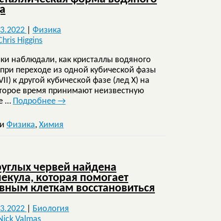
а
03.2022
|
Физика
ки наблюдали, как кристаллы водяного
 при переходе из одной кубической фазы
VII) к другой кубической фазе (лед X) на
торое время принимают неизвестную
е …
Подробнее
→
ки
Физика
,
Химия
руглых червей найдена
екула, которая помогает
вным клеткам восстановиться
03.2022
|
Биология