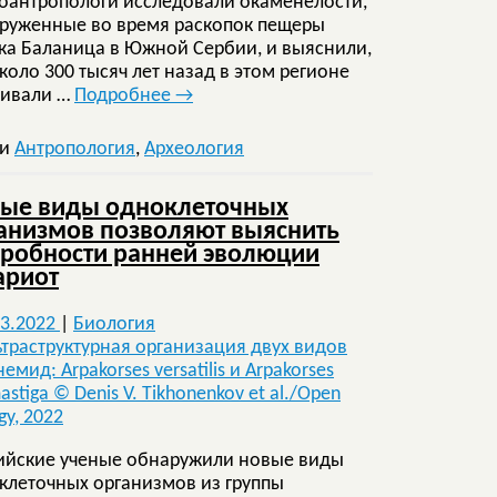
оантропологи исследовали окаменелости,
руженные во время раскопок пещеры
ка Баланица в Южной Сербии, и выяснили,
около 300 тысяч лет назад в этом регионе
ивали …
Подробнее
→
ки
Антропология
,
Археология
ые виды одноклеточных
анизмов позволяют выяснить
робности ранней эволюции
ариот
03.2022
|
Биология
ийские ученые обнаружили новые виды
клеточных организмов из группы