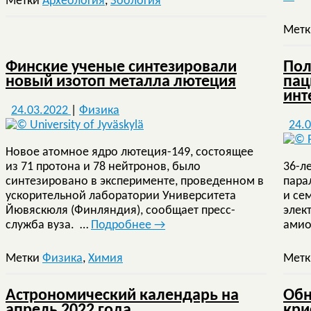
Метки
Археология
,
Зоология
Мет
Финские ученые синтезировали
Пол
новый изотоп металла лютеция
пац
инт
24.03.2022
|
Физика
24.
Новое атомное ядро ​​лютеция-149, состоящее
из 71 протона и 78 нейтронов, было
36-л
синтезировано в эксперименте, проведенном в
пара
ускорительной лаборатории Университета
и се
Йювяскюля (Финляндия), сообщает пресс-
элек
служба вуза. …
Подробнее
→
амио
Метки
Физика
,
Химия
Мет
Астрономический календарь на
Обн
апрель 2022 года
кри