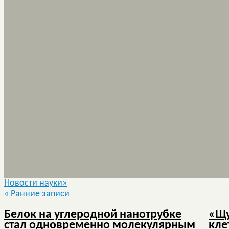
Новости науки»
«
Ранние записи
Белок на углеродной нанотрубке
«Щу
стал одновременно молекулярным
кле