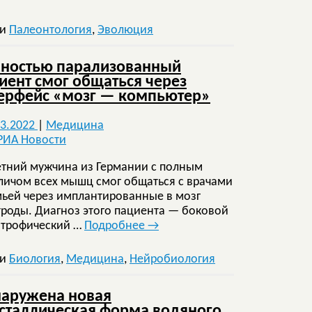
ки
Палеонтология
,
Эволюция
ностью парализованный
иент смог общаться через
ерфейс «мозг — компьютер»
03.2022
|
Медицина
етний мужчина из Германии с полным
личом всех мышц смог общаться с врачами
мьей через имплантированные в мозг
троды. Диагноз этого пациента — боковой
трофический …
Подробнее
→
ки
Биология
,
Медицина
,
Нейробиология
аружена новая
сталлическая форма водяного