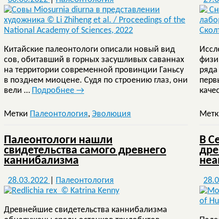
Китайские палеонтологи описали новый вид
Иссл
сов, обитавший в горных засушливых саваннах
физи
на территории современной провинции Ганьсу
ряда
в позднем миоцене. Судя по строению глаз, они
перв
вели …
Подробнее
→
каче
Метки
Палеонтология
,
Эволюция
Мет
Палеонтологи нашли
В С
свидетельства самого древнего
дре
каннибализма
неа
28.03.2022
|
Палеонтология
28.
Древнейшие свидетельства каннибализма