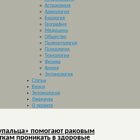
Астрономия
Археология
Биология
География
Медицина
Общество
Палеонтология
Психология
Технологии
Физика
Химия
Энтомология
Статьи
Книги
Энтомология
Лженаука
О проекте
пальца» помогают раковым
ткам проникать в здоровые