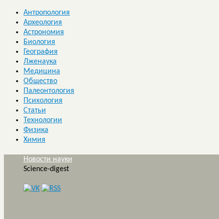
Антропология
Археология
Астрономия
Биология
География
Лженаука
Медицина
Общество
Палеонтология
Психология
Статьи
Технологии
Физика
Химия
Новости науки
Science-digest