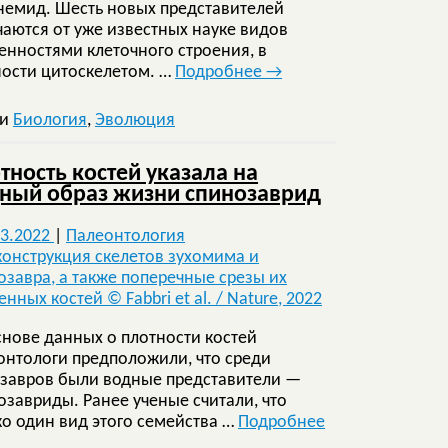
немид. Шесть новых представителей
чаются от уже известных науке видов
енностями клеточного строения, в
ности цитоскелетом. …
Подробнее
→
ки
Биология
,
Эволюция
тность костей указала на
ный образ жизни спинозаврид
03.2022
|
Палеонтология
снове данных о плотности костей
онтологи предположили, что среди
завров были водные представители —
озавриды. Ранее ученые считали, что
ко один вид этого семейства …
Подробнее