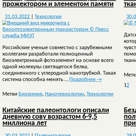
прожектором и элементом памяти
тка
31.03.2022
|
Технологии
30.
Датс
кото
Российские ученые совместно с зарубежными
чувс
коллегами разработали полноценный
помо
биоэлектронный фотоэлемент на основе всего
ткан
одной молекулы светящегося белка,
соединенного с углеродной нанотрубкой. Такая
Мет
система способна менять …
Подробнее
→
1
2
Метки
Биохимия
,
Нанотехнологии
,
Технологии
Китайские палеонтологи описали
Без
дневную сову возрастом 6-9,5
пол
миллиона лет
при
30.03.2022
|
Палеонтология
29.