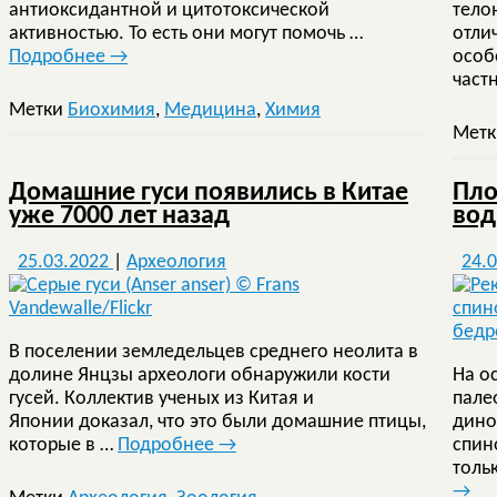
антиоксидантной и цитотоксической
тело
активностью. То есть они могут помочь …
отли
Подробнее
→
особ
част
Метки
Биохимия
,
Медицина
,
Химия
Мет
Домашние гуси появились в Китае
Пло
уже 7000 лет назад
вод
25.03.2022
|
Археология
24.
В поселении земледельцев среднего неолита в
долине Янцзы археологи обнаружили кости
На о
гусей. Коллектив ученых из Китая и
пале
Японии доказал, что это были домашние птицы,
дино
которые в …
Подробнее
→
спин
толь
→