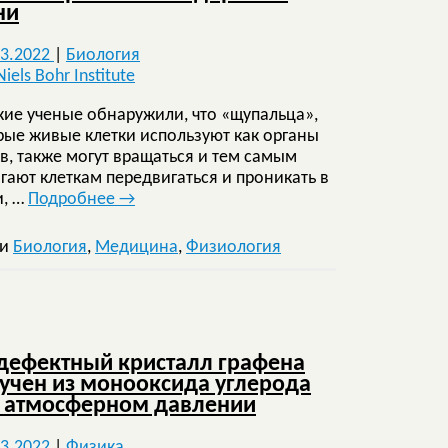
ни
03.2022
|
Биология
кие ученые обнаружили, что «щупальца»,
рые живые клетки используют как органы
тв, также могут вращаться и тем самым
гают клеткам передвигаться и проникать в
и, …
Подробнее
→
ки
Биология
,
Медицина
,
Физиология
дефектный кристалл графена
учен из монооксида углерода
 атмосферном давлении
03.2022
|
Физика