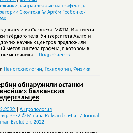
едователи из Сколтеха, МФТИ, Института
ки твёрдого тела, Университета Аалто и
 других научных центров предложили
ый метод синтеза графена, в котором в
стве источника …
Подробнее
→
ки
Нанотехнологии
,
Технологии
,
Физика
ербии обнаружили останки
внейших балканских
ндертальцев
03.2022
|
Антропология