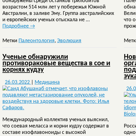
обнаружены среди останков трилобитов
Пале
возрастом 514 млн лет у побережья Южной
обна
Австралии, в заливе Эму. Группа австралийских
Вели
и европейских ученых отыскала не …
что 
Подробнее
→
прож
Метки
Палеонтология
,
Эволюция
Мет
Ученые обнаружили
Нов
противораковые вещества в сое и
орг
корнях кудзу
под
эук
26.03.2022
|
Медицина
26.
Международный коллектив ученых выяснил,
что соевая меласса и корни кудзу содержат в
Росс
составе изофлавоноиды с высокой
одно