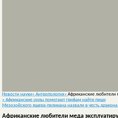
Новости науки»
Антропология»
Африканские любители м
«
Африканские орлы помогают грифам найти пищу
Мезозойского ящера-пеликана назвали в честь дракон
Африканские любители меда эксплуатиру