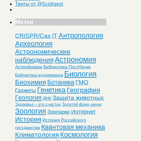
Твиты от @Scidigest
Метки
Антропология
CRISPR/Cas
IT
Археология
Астрономические
Астрономия
наблюдения
Астрофизика
Библиотека ПостНауки
Биология
Библиотека вундеркинда
Биохимия
Ботаника
ГМО
Генетика
География
Гаджеты
Геология
Защита животных
ДНК
Здоровье – это счастье
Золотой фонд науки
Зоология
Интернет
Зоопарки
История
История Российского
Квантовая механика
государства
Космология
Климатология