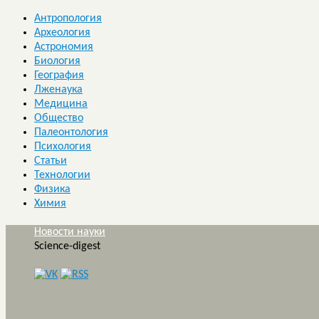
Антропология
Археология
Астрономия
Биология
География
Лженаука
Медицина
Общество
Палеонтология
Психология
Статьи
Технологии
Физика
Химия
Новости науки
Science-digest