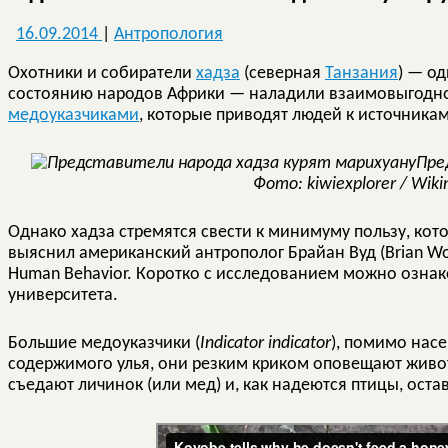
16.09.2014
|
Антропология
Охотники и собиратели
хадза
(северная
Танзания
) — о
состоянию народов Африки — наладили взаимовыгодно
медоуказчиками
, которые приводят людей к источника
Пре
Фото: kiwiexplorer / Wi
Однако хадза стремятся свести к минимуму пользу, кот
выяснил американский антрополог Брайан Вуд (Brian Woo
Human Behavior. Коротко с исследованием можно ознак
университета.
Большие медоуказчики (
Indicator indicator
), помимо нас
содержимого улья, они резким криком оповещают живот
съедают личинок (или мед) и, как надеются птицы, оста