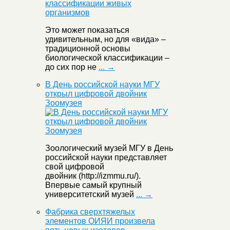
Это может показаться
удивительным, но для «вида» –
традиционной основы
биологической классификации –
до сих пор не
... →
В День российской науки МГУ
открыл цифровой двойник
Зоомузея
Зоологический музей МГУ в День
российской науки представляет
свой цифровой
двойник (http://izmmu.ru/).
Впервые самый крупный
университетский музей
... →
Фабрика сверхтяжелых
элементов ОИЯИ произвела