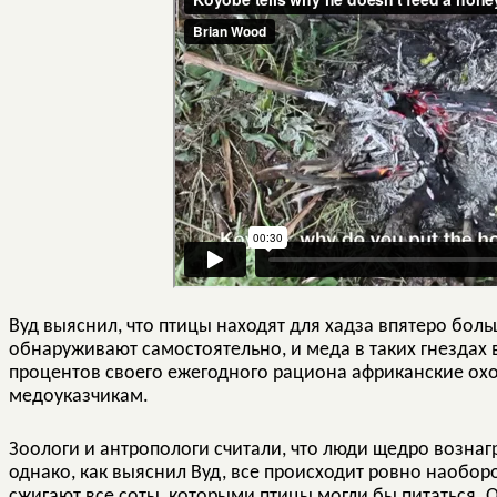
Вуд выяснил, что птицы находят для хадза впятеро бол
обнаруживают самостоятельно, и меда в таких гнездах 
процентов своего ежегодного рациона африканские ох
медоуказчикам.
Зоологи и антропологи считали, что люди щедро возна
однако, как выяснил Вуд, все происходит ровно наоборо
сжигают все соты, которыми птицы могли бы питаться. 