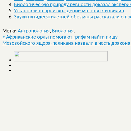
Биологическую природу ревности доказал экспери
Установлено происхождение мозговых извилин
Звуки пятидесятилетней обезьяны рассказали о п
Метки
Антропология
,
Биология
.
«
Африканские орлы помогают грифам найти пищу
Мезозойского ящера-пеликана назвали в честь дракон