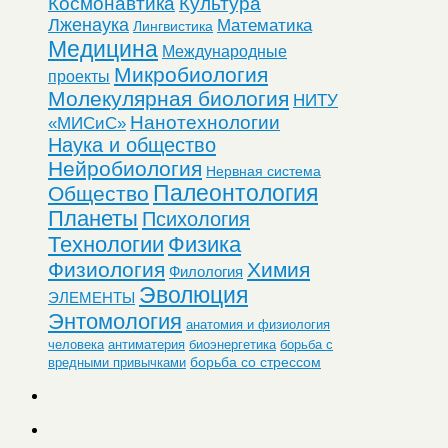
Космонавтика
Культура
Лженаука
Математика
Лингвистика
Медицина
Международные
Микробиология
проекты
Молекулярная биология
НИТУ
Нанотехнологии
«МИСиС»
Наука и общество
Нейробиология
Нервная система
Палеонтология
Общество
Планеты
Психология
Технологии
Физика
Физиология
Химия
Филология
Эволюция
ЭЛЕМЕНТЫ
Энтомология
анатомия и физиология
человека
антиматерия
биоэнергетика
борьба с
борьба со стрессом
вредными привычками