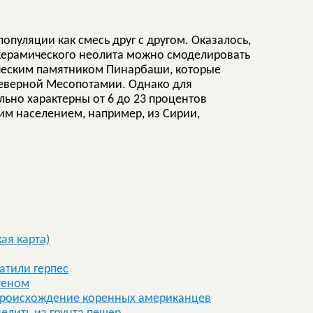
опуляции как смесь друг с другом. Оказалось,
керамического неолита можно смоделировать
ическим памятником Пинарбаши, которые
Северной Месопотамии. Однако для
ьно характерны от 6 до 23 процентов
им населением, например, из Сирии,
ая карта)
атили герпес
геном
 происхождение коренных американцев