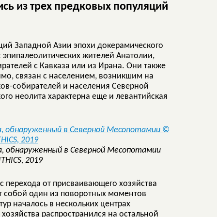
ь из трех предковых популяций
ций Западной Азии эпохи докерамического
: эпипалеолитических жителей Анатолии,
рателей с Кавказа или из Ирана. Они также
имо, связан с населением, возникшим на
ов-собирателей и населения Северной
ого неолита характерна еще и левантийская
а, обнаруженный в Северной Месопотамии
ITHICS, 2019
сс перехода от присваивающего хозяйства
ет собой один из поворотных моментов
ур началось в нескольких центрах
 хозяйства распространился на остальной