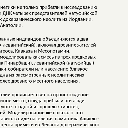
енетики не только прибегли к исследованию
и ДНК четырех представителей натуфийской
ек докерамического неолита из Иордании,
 Анатолии.
ованных индивидов объединяются в два
-левантийский), включая древних жителей
агроса, Кавказа и Месопотамии.
оделировать как смесь из трех предковых
ик Пинарбаши), левантийской (натуфийцы)
ники-собиратели или население близкое
одна из рассмотренных неолитических
олее древнего местного населения.
толии проливает свет на происхождение
очное место, откуда прибыли эти люди
суются с одной из прошлых гипотез,
ей. Моделирование же показало, что
авить в виде населения памятника Ашиклы-
роцента примеси из Леванта докерамического