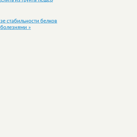
лить из грунта пещер
зе стабильности белков
с болезнями
»