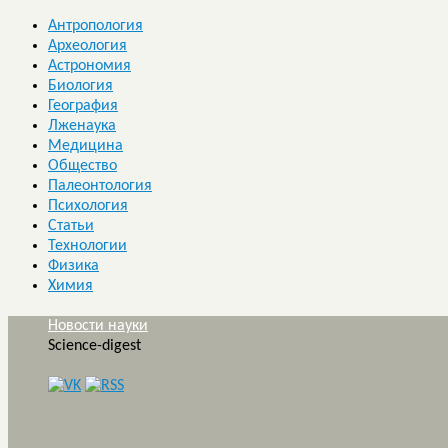
Антропология
Археология
Астрономия
Биология
География
Лженаука
Медицина
Общество
Палеонтология
Психология
Статьи
Технологии
Физика
Химия
Новости науки
Science-digest