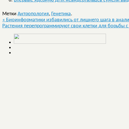
Впервые ядерную ДНК неандертальцев сумели выде
Метки
Антропология
,
Генетика
.
«
Биоинформатики избавились от лишнего шага в анали
Растения перепрограммируют свои клетки для борьбы 