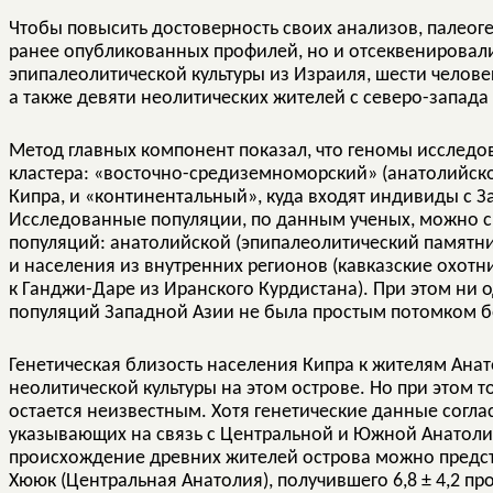
Чтобы повысить достоверность своих анализов, палеог
ранее опубликованных профилей, но и отсеквенировал
эпипалеолитической культуры из Израиля, шести челов
а также девяти неолитических жителей с северо-запада
Метод главных компонент показал, что геномы исслед
кластера: «восточно-средиземноморский» (анатолийско
Кипра, и «континентальный», куда входят индивиды с З
Исследованные популяции, по данным ученых, можно см
популяций: анатолийской (эпипалеолитический памятн
и населения из внутренних регионов (кавказские охот
к Ганджи-Даре из Иранского Курдистана). При этом ни 
популяций Западной Азии не была простым потомком б
Генетическая близость населения Кипра к жителям Ана
неолитической культуры на этом острове. Но при этом т
остается неизвестным. Хотя генетические данные согла
указывающих на связь с Центральной и Южной Анатоли
происхождение древних жителей острова можно предст
Хююк (Центральная Анатолия), получившего 6,8 ± 4,2 п