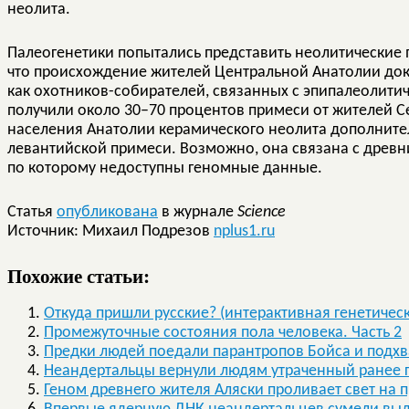
неолита.
Палеогенетики попытались представить неолитические п
что происхождение жителей Центральной Анатолии до
как охотников-собирателей, связанных с эпипалеолит
получили около 30–70 процентов примеси от жителей 
населения Анатолии керамического неолита дополнител
левантийской примеси. Возможно, она связана с древн
по которому недоступны геномные данные.
Статья
опубликована
в журнале
Science
Источник: Михаил Подрезов
nplus1.ru
Похожие статьи:
Откуда пришли русские? (интерактивная генетическ
Промежуточные состояния пола человека. Часть 2
Предки людей поедали парантропов Бойса и подхв
Неандертальцы вернули людям утраченный ранее 
Геном древнего жителя Аляски проливает свет на