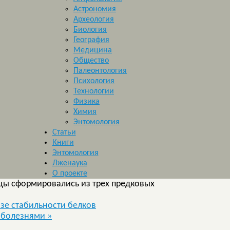
Астрономия
Археология
Биология
География
Медицина
Общество
Палеонтология
Психология
Технологии
Физика
Химия
Энтомология
Статьи
Книги
Энтомология
Лженаука
О проекте
ы сформировались из трех предковых
зе стабильности белков
с болезнями
»