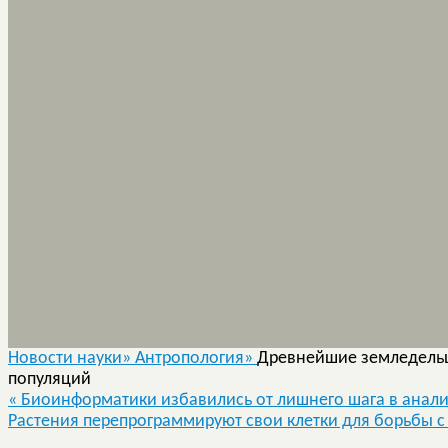
Новости науки»
Антропология»
Древнейшие земледельц
популяций
«
Биоинформатики избавились от лишнего шага в анали
Растения перепрограммируют свои клетки для борьбы 