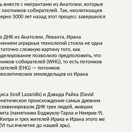
ь вместе с мигрантами из Анатолии, которые
 охотников-собирателей. Так, неолитизация
мерно 5000 лет назад этот процесс завершился
ю ДНК из Анатолии, Леванта, Ирана
анением аграрных технологий стояла не одна
таточно сложную картину того, как
делирование позволило предположить, что
ников-собирателей (WHG), то есть потомков
рателей (EHG) — потомков
неолитических земледельцев из Ирана
 (Iosif Lazaridis) и Дэвида Райха (David
 генетическое происхождение самых древних
тсеквенировали ДНК трех людей, живших
ита (памятники Боджуклу-Тарла и Немрик-9).
Кипра и трех жителей Ирака и Ирана этого же
(VI тысячелетие до нашей эры).