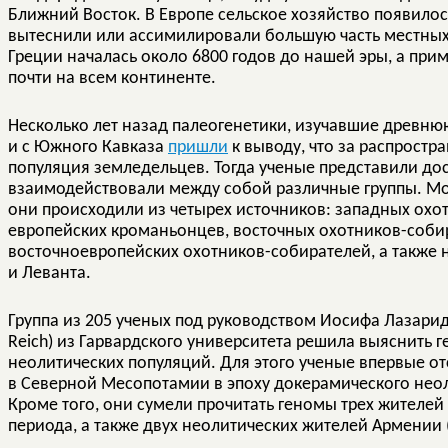
Ближний Восток. В Европе сельское хозяйство появилос
вытеснили или ассимилировали большую часть местных
Греции началась около 6800 годов до нашей эры, а при
почти на всем континенте.
Несколько лет назад палеогенетики, изучавшие древню
и с Южного Кавказа
пришли
к выводу, что за распростр
популяция земледельцев. Тогда ученые представили дос
взаимодействовали между собой различные группы. Мо
они происходили из четырех источников: западных охот
европейских кроманьонцев, восточных охотников-соби
восточноевропейских охотников-собирателей, а также 
и Леванта.
Группа из 205 ученых под руководством Иосифа Лазаридиса
Reich) из Гарвардского университета решила выяснить
неолитических популяций. Для этого ученые впервые о
в Северной Месопотамии в эпоху докерамического неол
Кроме того, они сумели прочитать геномы трех жителей 
периода, а также двух неолитических жителей Армении 