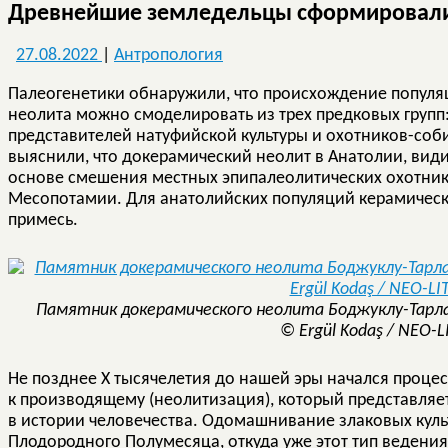
Древнейшие земледельцы сформировалис
27.08.2022
|
Антропология
Палеогенетики обнаружили, что происхождение популя
неолита можно смоделировать из трех предковых групп
представителей натуфийской культуры и охотников-соби
выяснили, что докерамический неолит в Анатолии, вид
основе смешения местных эпипалеолитических охотник
Месопотамии. Для анатолийских популяций керамическ
примесь.
Памятник докерамического неолита Боджуклу-Тарл
© Ergül Kodaş / NEO-L
Не позднее X тысячелетия до нашей эры начался проце
к производящему (неолитизация), который представля
в истории человечества. Одомашнивание злаковых культ
Плодородного Полумесяца, откуда уже этот тип ведения