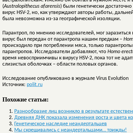
австралопитекам. Именно он обитал в нужном месте и 
(
Australopithecus afarensis
) были генетически достаточно
вирус HSV-2, но, как утверждают авторы работы, дальн
была невозможна из-за географической изоляции.
Парантроп, по мнению исследователей, мог заразиться 
вирус был передан от парантропа нашим предкам –
Hom
происходило при потреблении мяса, только парантропы 
парантропов. Исследователи добавляют, что
Homo erect
время невосприимчивы к вирусу HSV-2, пока тот не ада
слизистых оболочках – области половых органов.
Исследование опубликовано в журнале Virus Evolution
Источник:
polit.ru
Похожие статьи:
Разнообразие лиц возникло в результате естестве
Древняя ДНК показала изменения роста и цвета к
Генетическое наследие неандертальцев
Мы скрещивались с неандертальцами… трижды!