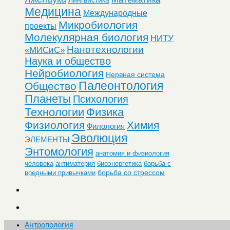
Медицина
Международные
Микробиология
проекты
Молекулярная биология
НИТУ
Нанотехнологии
«МИСиС»
Наука и общество
Нейробиология
Нервная система
Палеонтология
Общество
Планеты
Психология
Технологии
Физика
Физиология
Химия
Филология
Эволюция
ЭЛЕМЕНТЫ
Энтомология
анатомия и физиология
человека
антиматерия
биоэнергетика
борьба с
борьба со стрессом
вредными привычками
Антропология