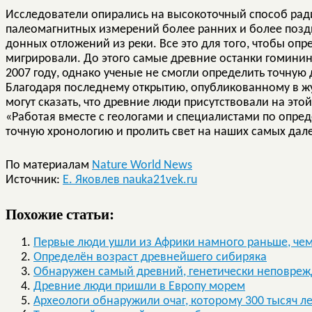
Исследователи опирались на высокоточный способ рад
палеомагнитных измерений более ранних и более позд
донных отложений из реки. Все это для того, чтобы оп
мигрировали. До этого самые древние останки гомини
2007 году, однако ученые не смогли определить точную 
Благодаря последнему открытию, опубликованному в жур
могут сказать, что древние люди присутствовали на это
«Работая вместе с геологами и специалистами по опре
точную хронологию и пролить свет на наших самых дал
По материалам
Nature World News
Источник:
Е. Яковлев nauka21vek.ru
Похожие статьи:
Первые люди ушли из Африки намного раньше, чем 
Определён возраст древнейшего сибиряка
Обнаружен самый древний, генетически неповреж
Древние люди пришли в Европу морем
Археологи обнаружили очаг, которому 300 тысяч ле