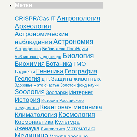
Метки
Антропология
CRISPR/Cas
IT
Археология
Астрономические
Астрономия
наблюдения
Астрофизика
Библиотека ПостНауки
Биология
Библиотека вундеркинда
Биохимия
Ботаника
ГМО
Генетика
География
Гаджеты
Геология
Защита животных
ДНК
Здоровье – это счастье
Золотой фонд науки
Зоология
Интернет
Зоопарки
История
История Российского
Квантовая механика
государства
Космология
Климатология
Космонавтика
Культура
Лженаука
Математика
Лингвистика
Медицина
Международные