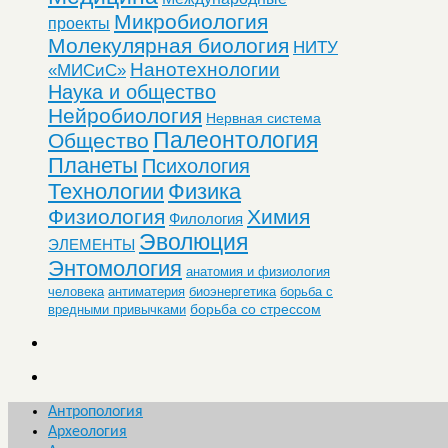
Микробиология
проекты
Молекулярная биология
НИТУ
Нанотехнологии
«МИСиС»
Наука и общество
Нейробиология
Нервная система
Палеонтология
Общество
Планеты
Психология
Технологии
Физика
Физиология
Химия
Филология
Эволюция
ЭЛЕМЕНТЫ
Энтомология
анатомия и физиология
человека
антиматерия
биоэнергетика
борьба с
борьба со стрессом
вредными привычками
Антропология
Археология