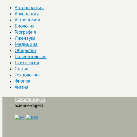
Антропология
Археология
Астрономия
Биология
География
Лженаука
Медицина
Общество
Палеонтология
Психология
Статьи
Технологии
Физика
Химия
Новости науки
Science-digest