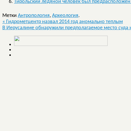
Тирольский ледяной человек был предрасположен 
Метки
Антропология
,
Археология
.
«
Гидрометцентр назвал 2014 год аномально теплым
В Иерусалиме обнаружили предполагаемое место суда