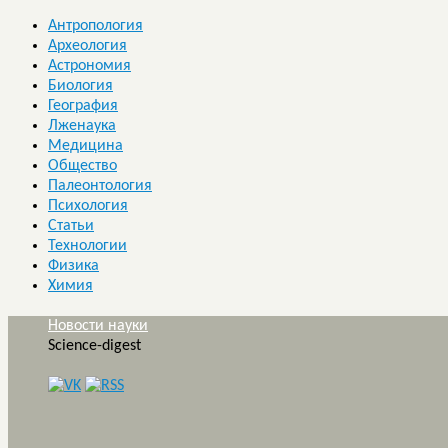
Антропология
Археология
Астрономия
Биология
География
Лженаука
Медицина
Общество
Палеонтология
Психология
Статьи
Технологии
Физика
Химия
Новости науки
Science-digest