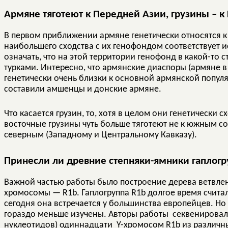
Армяне тяготеют к Передней Азии, грузины – к
В первом приближении армяне генетически относятся к 
наибольшего сходства с их генофондом соответствует 
означать, что на этой территории генофонд в какой-то 
турками. Интересно, что армянские диаспоры (армяне в А
генетически очень близки к основной армянской попул
составили амшенцы и донские армяне.
Что касается грузин, то, хотя в целом они генетически
восточные грузины чуть больше тяготеют не к южным со
северным (Западному и Центральному Кавказу).
Принесли ли древние степняки-ямники гаплог
Важной частью работы было построение дерева ветвлени
хромосомы — R1b. Гаплогруппа R1b долгое время счита
сегодня она встречается у большинства европейцев. Но е
гораздо меньше изучены. Авторы работы секвенировал
нуклеотидов) одиннадцати Y-хромосом R1b из различны