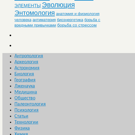
Эволюция
ЭЛЕМЕНТЫ
Энтомология
анатомия и физиология
человека
антиматерия
биоэнергетика
борьба с
борьба со стрессом
вредными привычками
Антропология
Археология
Астрономия
Биология
География
Лженаука
Медицина
Общество
Палеонтология
Психология
Статьи
Технологии
Физика
Химия