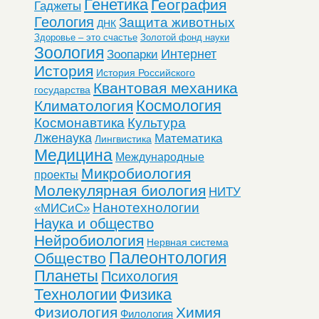
Генетика
География
Гаджеты
Геология
Защита животных
ДНК
Здоровье – это счастье
Золотой фонд науки
Зоология
Интернет
Зоопарки
История
История Российского
Квантовая механика
государства
Космология
Климатология
Космонавтика
Культура
Лженаука
Математика
Лингвистика
Медицина
Международные
Микробиология
проекты
Молекулярная биология
НИТУ
Нанотехнологии
«МИСиС»
Наука и общество
Нейробиология
Нервная система
Палеонтология
Общество
Планеты
Психология
Технологии
Физика
Физиология
Химия
Филология