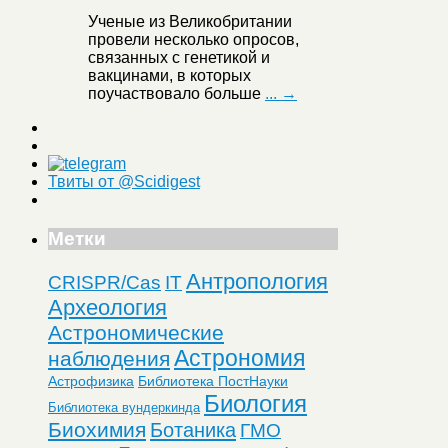
Ученые из Великобритании
провели несколько опросов,
связанных с генетикой и
вакцинами, в которых
поучаствовало больше
... →
Твиты от @Scidigest
Метки
Антропология
CRISPR/Cas
IT
Археология
Астрономические
Астрономия
наблюдения
Астрофизика
Библиотека ПостНауки
Биология
Библиотека вундеркинда
Биохимия
Ботаника
ГМО