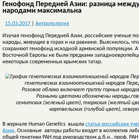
Генофонд Передней Азии: разница межд
народами максимальна
15.03.2017
|
Антропология
Изучая генофонд Передней Азии, российские ученые по
народы, живущие в горах и на равнине. Выяснилось, ч
сохраняют генофонд исходной армянской популяции. А
Восточной Европы не были предками западноевропейце
некоторых современных крымских татар.
генетических взаимоотношений народов Передн
Розовое облако включает группу горных народов
Разными цветами обозначены народы,гово
семитских (зеленый цвет), тюркских (желтый цве
картвельских (голубой цвет), северо
В журнале Human Genetics вышла
статья российских уч
Азии
. Основные авторы работы входят в коллектив ла
общей генетики РАН под руководством д.б.н., проф. РА