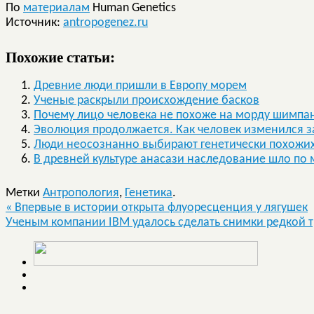
По
материалам
Human Genetics
Источник:
antropogenez.ru
Похожие статьи:
Древние люди пришли в Европу морем
Ученые раскрыли происхождение басков
Почему лицо человека не похоже на морду шимпа
Эволюция продолжается. Как человек изменился за
Люди неосознанно выбирают генетически похожих
В древней культуре анасази наследование шло по
Метки
Антропология
,
Генетика
.
«
Впервые в истории открыта флуоресценция у лягушек
Ученым компании IBM удалось сделать снимки редкой 