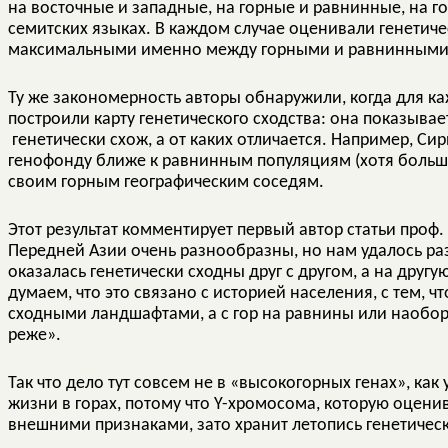
на восточные и западные, на горные и равнинные, на г
семитских языках. В каждом случае оценивали генетиче
максимальными именно между горными и равнинными
Ту же закономерность авторы обнаружили, когда для к
построили карту генетического сходства: она показывае
генетически схож, а от каких отличается. Например, С
генофонду ближе к равнинным популяциям (хотя большин
своим горным географическим соседям.
Этот результат комментирует первый автор статьи проф
Передней Азии очень разнообразны, но нам удалось ра
оказалась генетически сходны друг с другом, а на друг
думаем, что это связано с историей населения, с тем,
сходными ландшафтами, а с гор на равнины или наобо
реже».
Так что дело тут совсем не в «высокогорных генах», ка
жизни в горах, потому что Y-хромосома, которую оценив
внешними признаками, зато хранит летопись генетичес