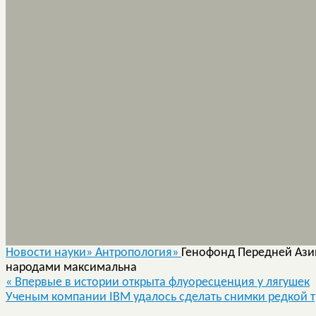
Новости науки»
Антропология»
Генофонд Передней Ази
народами максимальна
«
Впервые в истории открыта флуоресценция у лягушек
Ученым компании IBM удалось сделать снимки редкой 