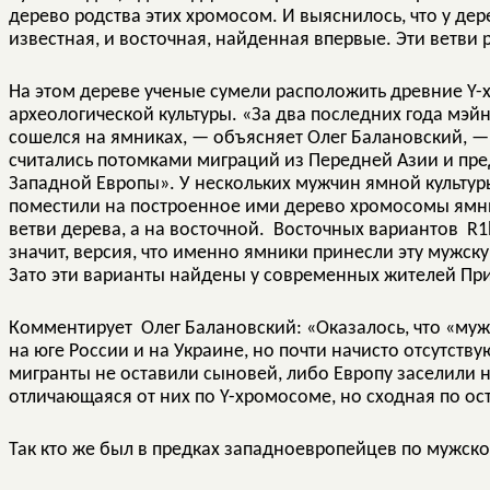
дерево родства этих хромосом. И выяснилось, что у дер
известная, и восточная, найденная впервые. Эти ветви 
На этом дереве ученые сумели расположить древние Y
археологической культуры. «За два последних года мэ
сошелся на ямниках, — объясняет Олег Балановский, 
считались потомками миграций из Передней Азии и пр
Западной Европы». У нескольких мужчин ямной культур
поместили на построенное ими дерево хромосомы ямни
ветви дерева, а на восточной. Восточных вариантов R1
значит, версия, что именно ямники принесли эту мужск
Зато эти варианты найдены у современных жителей При
Комментирует Олег Балановский: «Оказалось, что «муж
на юге России и на Украине, но почти начисто отсутству
мигранты не оставили сыновей, либо Европу заселили н
отличающаяся от них по Y-хромосоме, но сходная по о
Так кто же был в предках западноевропейцев по мужск