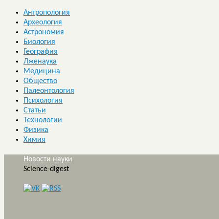
Антропология
Археология
Астрономия
Биология
География
Лженаука
Медицина
Общество
Палеонтология
Психология
Статьи
Технологии
Физика
Химия
Новости науки
Science-digest