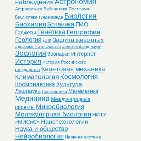
Астрономия
наблюдения
Астрофизика
Библиотека ПостНауки
Биология
Библиотека вундеркинда
Биохимия
Ботаника
ГМО
Генетика
География
Гаджеты
Геология
Защита животных
ДНК
Здоровье – это счастье
Золотой фонд науки
Зоология
Интернет
Зоопарки
История
История Российского
Квантовая механика
государства
Космология
Климатология
Космонавтика
Культура
Лженаука
Математика
Лингвистика
Медицина
Международные
Микробиология
проекты
Молекулярная биология
НИТУ
Нанотехнологии
«МИСиС»
Наука и общество
Нейробиология
Нервная система