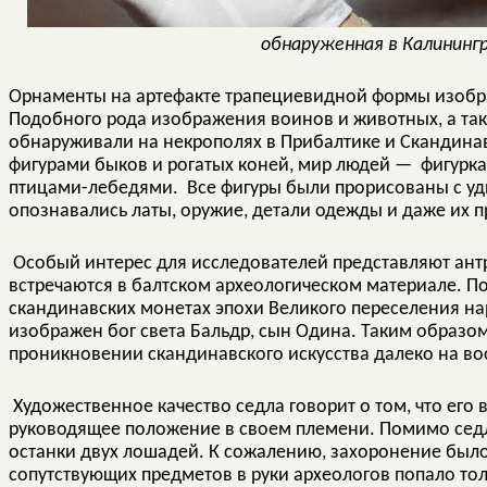
обнаруженная в Калинингр
Орнаменты на артефакте трапециевидной формы изобра
Подобного рода изображения воинов и животных, а так
обнаруживали на некрополях в Прибалтике и Скандинав
фигурами быков и рогатых коней, мир людей — фигурк
птицами-лебедями. Все фигуры были прорисованы с уд
опознавались латы, оружие, детали одежды и даже их п
Особый интерес для исследователей представляют ан
встречаются в балтском археологическом материале. П
скандинавских монетах эпохи Великого переселения нар
изображен бог света Бальдр, сын Одина. Таким образом
проникновении скандинавского искусства далеко на во
Художественное качество седла говорит о том, что его
руководящее положение в своем племени. Помимо седл
останки двух лошадей. К сожалению, захоронение было
сопутствующих предметов в руки археологов попало то