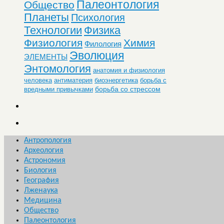
Палеонтология
Общество
Планеты
Психология
Технологии
Физика
Физиология
Химия
Филология
Эволюция
ЭЛЕМЕНТЫ
Энтомология
анатомия и физиология
человека
антиматерия
биоэнергетика
борьба с
борьба со стрессом
вредными привычками
Антропология
Археология
Астрономия
Биология
География
Лженаука
Медицина
Общество
Палеонтология