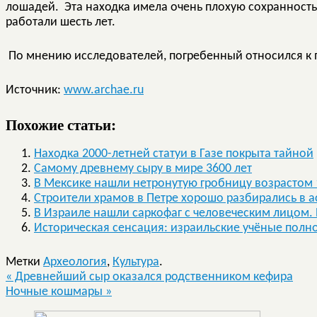
лошадей. Эта находка имела очень плохую сохранность
работали шесть лет.
По мнению исследователей, погребенный относился к 
Источник:
www.archae.ru
Похожие статьи:
Находка 2000-летней статуи в Газе покрыта тайной
Самому древнему сыру в мире 3600 лет
В Мексике нашли нетронутую гробницу возрастом 1
Строители храмов в Петре хорошо разбирались в 
В Израиле нашли саркофаг с человеческим лицом.
Историческая сенсация: израильские учёные полн
Метки
Археология
,
Культура
.
«
Древнейший сыр оказался родственником кефира
Ночные кошмары
»