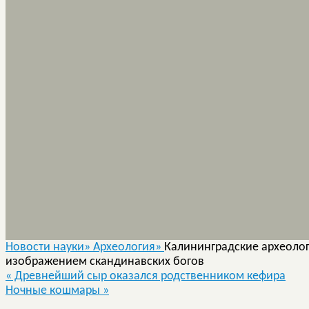
Новости науки»
Археология»
Калининградские археолог
изображением скандинавских богов
«
Древнейший сыр оказался родственником кефира
Ночные кошмары
»