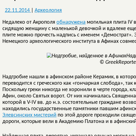
22.11.2014
|
Археология
Недалеко от Акрополя
обнаружена
могильная плита IV 
сидящую женщину с маленькой девочкой и вдалеке ещ
плите можно прочесть надпись с именем «Демострат». 
Немецкого археологического института в Афинах совмес
Над
© GreekReporte
Надгробие нашли в афинском районе Керамик, в котор
переводится с греческого как «гончарная слобода», так 
Поскольку греки никогда не хоронили в черте города, 
Афин, около Святых ворот. От них начиналась Священная
которой в V-IV вв. до н.э. состоятельные граждане воз
находились государственные памятники павшим афинс
Элевсинских мистерий
по этой дороге проходили свяще
дороги, которые вели в Академию Платона и в афинский