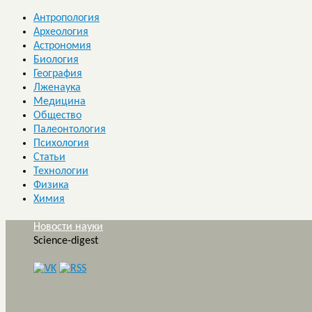
Антропология
Археология
Астрономия
Биология
География
Лженаука
Медицина
Общество
Палеонтология
Психология
Статьи
Технологии
Физика
Химия
Новости науки
Science-digest