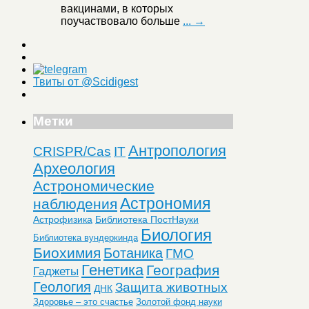
вакцинами, в которых
поучаствовало больше
... →
Твиты от @Scidigest
Метки
Антропология
CRISPR/Cas
IT
Археология
Астрономические
Астрономия
наблюдения
Астрофизика
Библиотека ПостНауки
Биология
Библиотека вундеркинда
Биохимия
Ботаника
ГМО
Генетика
География
Гаджеты
Геология
Защита животных
ДНК
Здоровье – это счастье
Золотой фонд науки