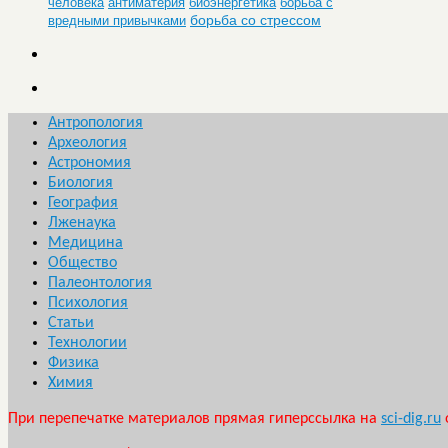
человека
антиматерия
биоэнергетика
борьба с
борьба со стрессом
вредными привычками
Антропология
Археология
Астрономия
Биология
География
Лженаука
Медицина
Общество
Палеонтология
Психология
Статьи
Технологии
Физика
Химия
При перепечатке материалов прямая гиперссылка на
sci-dig.ru