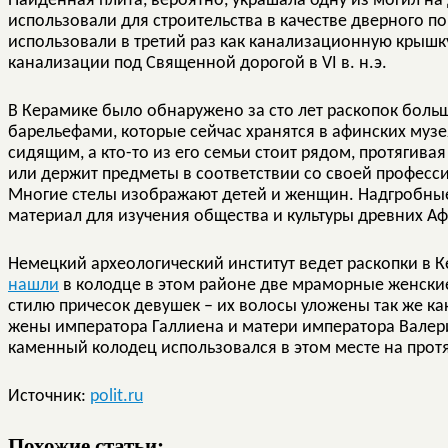
Найденная плита, вероятно, украшала одну из могил на 
использовали для строительства в качестве дверного пор
использовали в третий раз как канализационную крышк
канализации под Священной дорогой в VI в. н.э.
В Керамике было обнаружено за сто лет раскопок больш
барельефами, которые сейчас хранятся в афинских муз
сидящим, а кто-то из его семьи стоит рядом, протягива
или держит предметы в соответствии со своей професси
Многие стелы изображают детей и женщин. Надгробные
материал для изучения общества и культуры древних Аф
Немецкий археологический институт ведет раскопки в Ке
нашли
в колодце в этом районе две мраморные женские г
стилю причесок девушек – их волосы уложены так же к
жены императора Галлиена и матери императора Валери
каменный колодец использовался в этом месте на протя
Источник:
polit.ru
Похожие статьи: