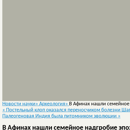
Новости науки»
Археология»
В Афинах нашли семейное
«
Постельный клоп оказался переносчиком болезни Ша
Палеогеновая Индия была питомником эволюции
»
В Афинах нашли семейное надгробие эпо