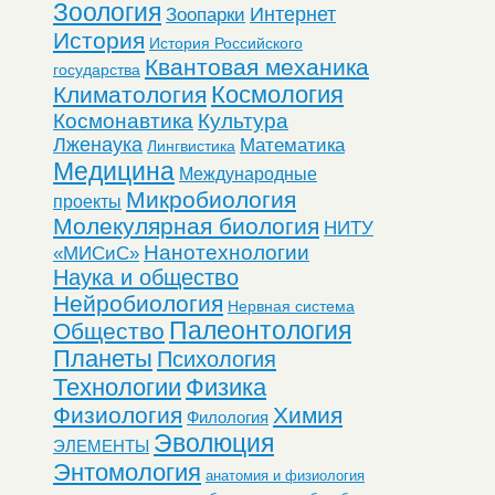
Зоология
Интернет
Зоопарки
История
История Российского
Квантовая механика
государства
Космология
Климатология
Космонавтика
Культура
Лженаука
Математика
Лингвистика
Медицина
Международные
Микробиология
проекты
Молекулярная биология
НИТУ
Нанотехнологии
«МИСиС»
Наука и общество
Нейробиология
Нервная система
Палеонтология
Общество
Планеты
Психология
Технологии
Физика
Физиология
Химия
Филология
Эволюция
ЭЛЕМЕНТЫ
Энтомология
анатомия и физиология