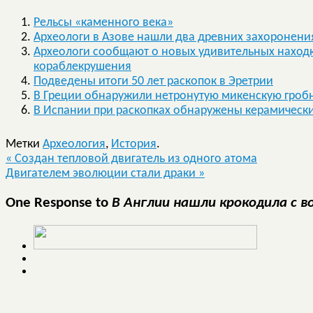
Рельсы «каменного века»
Археологи в Азове нашли два древних захоронени
Археологи сообщают о новых удивительных находк
кораблекрушения
Подведены итоги 50 лет раскопок в Эретрии
В Греции обнаружили нетронутую микенскую гроб
В Испании при раскопках обнаружены керамически
Метки
Археология
,
История
.
«
Создан тепловой двигатель из одного атома
Двигателем эволюции стали драки
»
One Response to
В Англии нашли крокодила с 