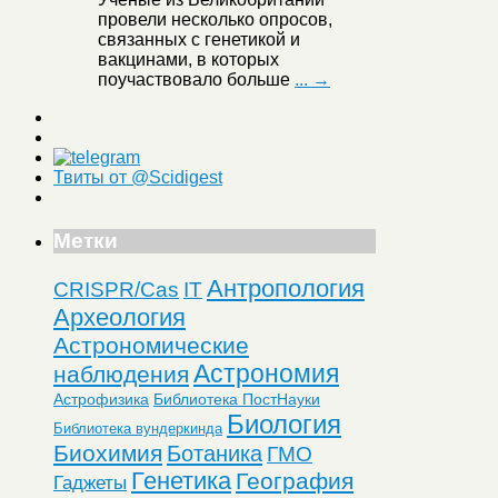
провели несколько опросов,
связанных с генетикой и
вакцинами, в которых
поучаствовало больше
... →
Твиты от @Scidigest
Метки
Антропология
CRISPR/Cas
IT
Археология
Астрономические
Астрономия
наблюдения
Астрофизика
Библиотека ПостНауки
Биология
Библиотека вундеркинда
Биохимия
Ботаника
ГМО
Генетика
География
Гаджеты