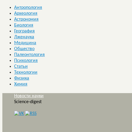
Антропология
Археология
Астрономия
Биология
География
Лженаука
Медицина
Общество
Палеонтология
Психология
Статьи
Технологии
Физика
Химия
Новости науки
Science-digest