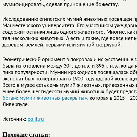
мумифицировать, сделав приношение божеству.
Исследованию египетских мумий животных посвящен п
Манчестерского университета. Его участникам уже давн
содержит останки лишь одного животного. Многие, как
тел нескольких животных. А есть и такие, где вовсе не
деревом, землей, перьями или яичной скорлупой.
Геометрический орнамент в покровах и искусственные г
была изготовлена между 30 г. до н.э. и 395 г. н.э., ко
пика популярности. Мумии крокодилов посвящалась обы
экспонат был пожертвован в 1900 году вдовой коллекци
Всего в музее есть семь мумий животных, привезенных и
ещее более шестидесяти мумий животных будет предст
богам: мумии животных раскрыты»
, которая в 2015 – 2
Ливерпуле.
Источник:
polit.ru
Похожие статьи: