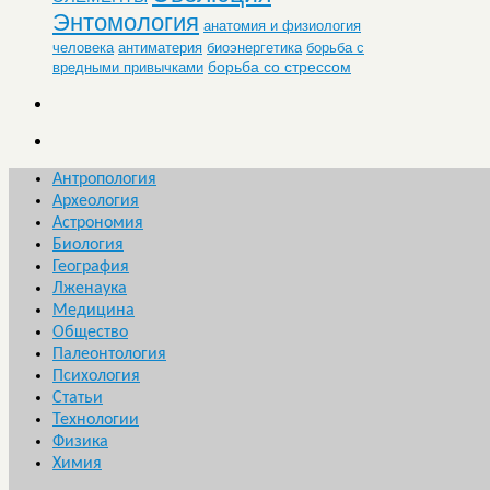
Энтомология
анатомия и физиология
человека
антиматерия
биоэнергетика
борьба с
борьба со стрессом
вредными привычками
Антропология
Археология
Астрономия
Биология
География
Лженаука
Медицина
Общество
Палеонтология
Психология
Статьи
Технологии
Физика
Химия