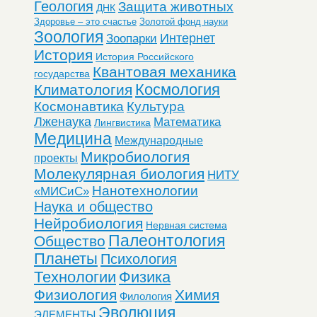
Геология
Защита животных
ДНК
Здоровье – это счастье
Золотой фонд науки
Зоология
Интернет
Зоопарки
История
История Российского
Квантовая механика
государства
Космология
Климатология
Космонавтика
Культура
Лженаука
Математика
Лингвистика
Медицина
Международные
Микробиология
проекты
Молекулярная биология
НИТУ
Нанотехнологии
«МИСиС»
Наука и общество
Нейробиология
Нервная система
Палеонтология
Общество
Планеты
Психология
Технологии
Физика
Физиология
Химия
Филология
Эволюция
ЭЛЕМЕНТЫ