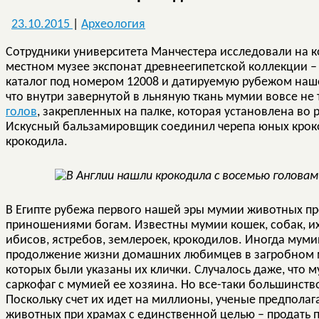
23.10.2015
|
Археология
Сотрудники университета Манчестера исследовали на 
местном музее экспонат древнеегипетской коллекции –
каталог под номером 12008 и датируемую рубежом наш
что внутри завернутой в льняную ткань мумии вовсе не 
голов
, закрепленных на палке, которая установлена во р
Искусный бальзамировщик соединил черепа юных крок
крокодила.
В Египте рубежа первого нашей эры мумии животных п
приношениями богам. Известны мумии кошек, собак, их
ибисов, ястребов, землероек, крокодилов. Иногда муми
продолжение жизни домашних любимцев в загробном ми
которых были указаны их клички. Случалось даже, что 
саркофаг с мумией ее хозяина. Но все-таки большинст
Поскольку счет их идет на миллионы, ученые предполаг
животных при храмах с единственной целью – продать 