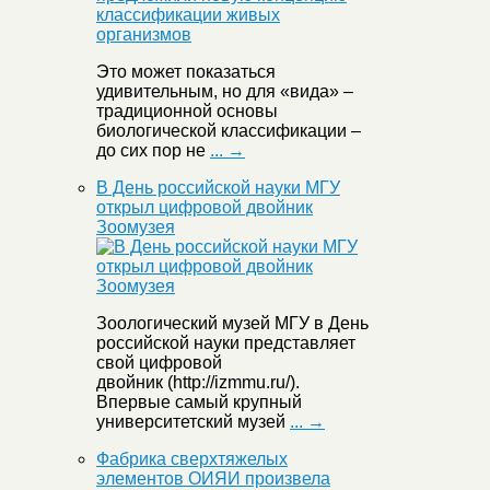
Это может показаться
удивительным, но для «вида» –
традиционной основы
биологической классификации –
до сих пор не
... →
В День российской науки МГУ
открыл цифровой двойник
Зоомузея
Зоологический музей МГУ в День
российской науки представляет
свой цифровой
двойник (http://izmmu.ru/).
Впервые самый крупный
университетский музей
... →
Фабрика сверхтяжелых
элементов ОИЯИ произвела