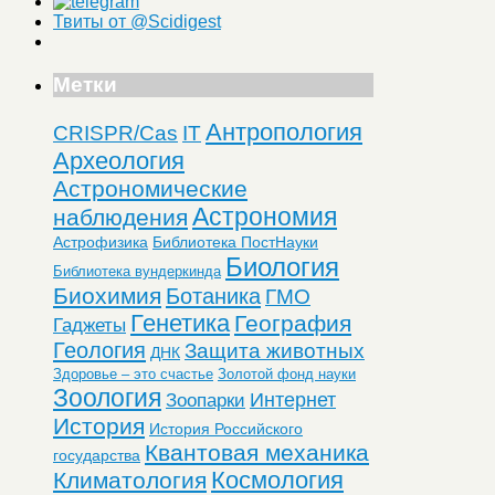
Твиты от @Scidigest
Метки
Антропология
CRISPR/Cas
IT
Археология
Астрономические
Астрономия
наблюдения
Астрофизика
Библиотека ПостНауки
Биология
Библиотека вундеркинда
Биохимия
Ботаника
ГМО
Генетика
География
Гаджеты
Геология
Защита животных
ДНК
Здоровье – это счастье
Золотой фонд науки
Зоология
Интернет
Зоопарки
История
История Российского
Квантовая механика
государства
Космология
Климатология