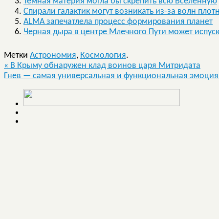
Темная материя могла бы скрепить всю Вселенную
Спирали галактик могут возникать из-за волн плот
ALMA запечатлела процесс формирования планет
Черная дыра в центре Млечного Пути может испус
Метки
Астрономия
,
Космология
.
«
В Крыму обнаружен клад воинов царя Митридата
Гнев — самая универсальная и функциональная эмоция