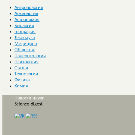
Антропология
Археология
Астрономия
Биология
География
Лженаука
Медицина
Общество
Палеонтология
Психология
Статьи
Технологии
Физика
Химия
Новости науки
Science-digest