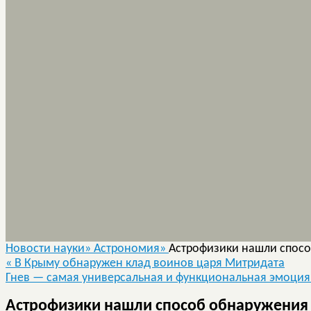
Новости науки»
Астрономия»
Астрофизики нашли спосо
«
В Крыму обнаружен клад воинов царя Митридата
Гнев — самая универсальная и функциональная эмоция
Астрофизики нашли способ обнаружения 