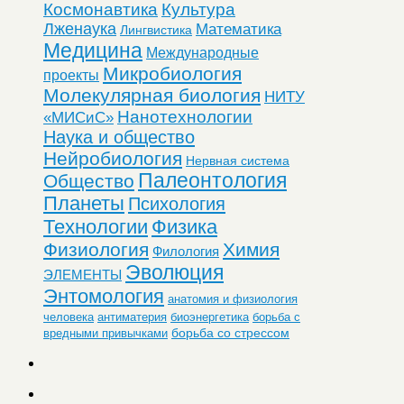
Космонавтика
Культура
Лженаука
Математика
Лингвистика
Медицина
Международные
Микробиология
проекты
Молекулярная биология
НИТУ
Нанотехнологии
«МИСиС»
Наука и общество
Нейробиология
Нервная система
Палеонтология
Общество
Планеты
Психология
Технологии
Физика
Физиология
Химия
Филология
Эволюция
ЭЛЕМЕНТЫ
Энтомология
анатомия и физиология
человека
антиматерия
биоэнергетика
борьба с
борьба со стрессом
вредными привычками