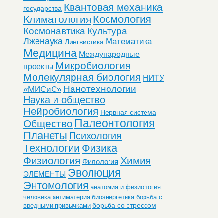
Квантовая механика
государства
Космология
Климатология
Космонавтика
Культура
Лженаука
Математика
Лингвистика
Медицина
Международные
Микробиология
проекты
Молекулярная биология
НИТУ
Нанотехнологии
«МИСиС»
Наука и общество
Нейробиология
Нервная система
Палеонтология
Общество
Планеты
Психология
Технологии
Физика
Физиология
Химия
Филология
Эволюция
ЭЛЕМЕНТЫ
Энтомология
анатомия и физиология
человека
антиматерия
биоэнергетика
борьба с
борьба со стрессом
вредными привычками