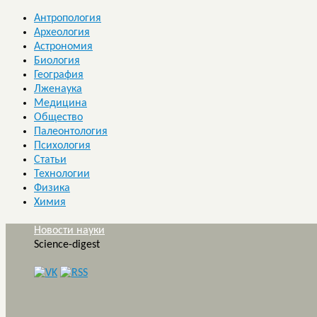
Антропология
Археология
Астрономия
Биология
География
Лженаука
Медицина
Общество
Палеонтология
Психология
Статьи
Технологии
Физика
Химия
Новости науки
Science-digest