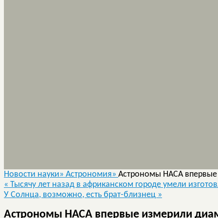
Новости науки»
Астрономия»
Астрономы НАСА впервые
«
Тысячу лет назад в африканском городе умели изготов
У Солнца, возможно, есть брат-близнец
»
Астрономы НАСА впервые измерили диам