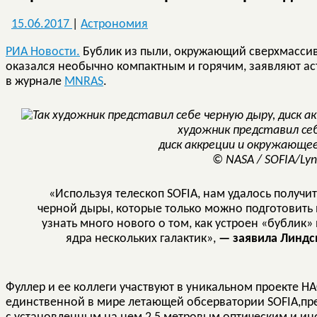
15.06.2017
|
Астрономия
РИА Новости.
Бублик из пыли, окружающий сверхмассивн
оказался необычно компактным и горячим, заявляют а
в журнале
MNRAS
.
художник представил себ
диск аккреции и окружающее
© NASA / SOFIA/Lyn
«Используя телескоп SOFIA, нам удалось получи
черной дыры, которые только можно подготовить 
узнать много нового о том, как устроен «бублик
ядра нескольких галактик»,
— заявила Линдси
Фуллер и ее коллеги участвуют в уникальном проекте НА
единственной в мире летающей обсерватории SOFIA,пр