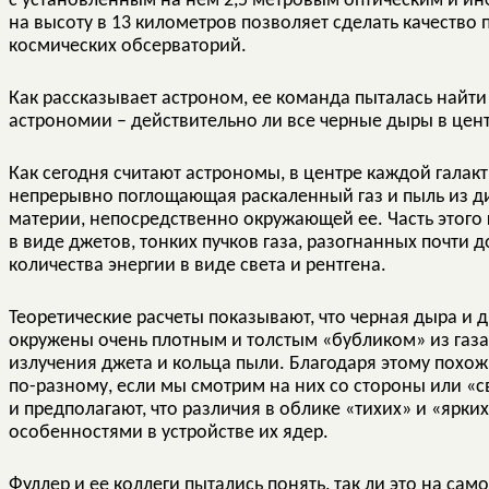
с установленным на нем 2,5 метровым оптическим и и
на высоту в 13 километров позволяет сделать качество
космических обсерваторий.
Как рассказывает астроном, ее команда пыталась найти
астрономии – действительно ли все черные дыры в цент
Как сегодня считают астрономы, в центре каждой галак
непрерывно поглощающая раскаленный газ и пыль из д
материи, непосредственно окружающей ее. Часть этого
в виде джетов, тонких пучков газа, разогнанных почти
количества энергии в виде света и рентгена.
Теоретические расчеты показывают, что черная дыра и 
окружены очень плотным и толстым «бубликом» из газ
излучения джета и кольца пыли. Благодаря этому похо
по-разному, если мы смотрим на них со стороны или «с
и предполагают, что различия в облике «тихих» и «ярки
особенностями в устройстве их ядер.
Фуллер и ее коллеги пытались понять, так ли это на с