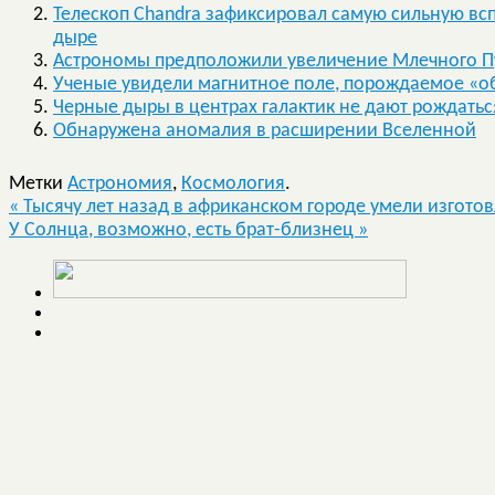
Телескоп Chandra зафиксировал самую сильную вс
дыре
Астрономы предположили увеличение Млечного Пу
Ученые увидели магнитное поле, порождаемое «
Черные дыры в центрах галактик не дают рождать
Обнаружена аномалия в расширении Вселенной
Метки
Астрономия
,
Космология
.
«
Тысячу лет назад в африканском городе умели изготов
У Солнца, возможно, есть брат-близнец
»