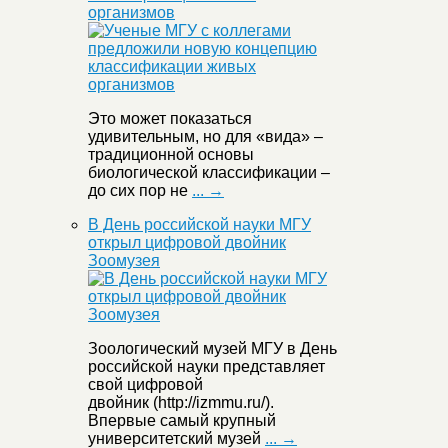
организмов
Это может показаться
удивительным, но для «вида» –
традиционной основы
биологической классификации –
до сих пор не
... →
В День российской науки МГУ
открыл цифровой двойник
Зоомузея
Зоологический музей МГУ в День
российской науки представляет
свой цифровой
двойник (http://izmmu.ru/).
Впервые самый крупный
университетский музей
... →