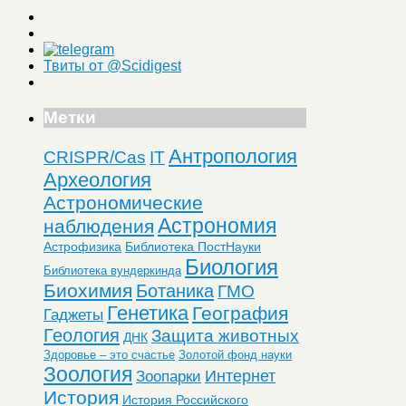
Твиты от @Scidigest
Метки
Антропология
CRISPR/Cas
IT
Археология
Астрономические
Астрономия
наблюдения
Астрофизика
Библиотека ПостНауки
Биология
Библиотека вундеркинда
Биохимия
Ботаника
ГМО
Генетика
География
Гаджеты
Геология
Защита животных
ДНК
Здоровье – это счастье
Золотой фонд науки
Зоология
Интернет
Зоопарки
История
История Российского