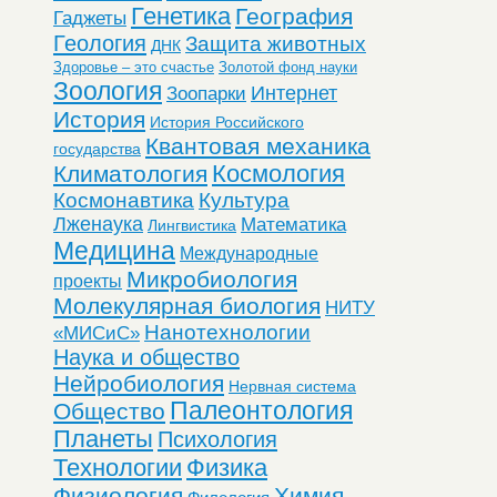
Генетика
География
Гаджеты
Геология
Защита животных
ДНК
Здоровье – это счастье
Золотой фонд науки
Зоология
Интернет
Зоопарки
История
История Российского
Квантовая механика
государства
Космология
Климатология
Космонавтика
Культура
Лженаука
Математика
Лингвистика
Медицина
Международные
Микробиология
проекты
Молекулярная биология
НИТУ
Нанотехнологии
«МИСиС»
Наука и общество
Нейробиология
Нервная система
Палеонтология
Общество
Планеты
Психология
Технологии
Физика
Физиология
Химия