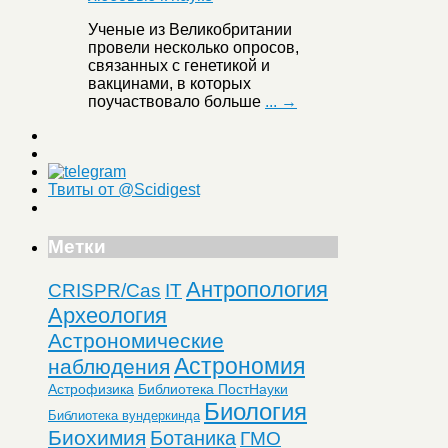
Ученые из Великобритании
провели несколько опросов,
связанных с генетикой и
вакцинами, в которых
поучаствовало больше
... →
Твиты от @Scidigest
Метки
Антропология
CRISPR/Cas
IT
Археология
Астрономические
Астрономия
наблюдения
Астрофизика
Библиотека ПостНауки
Биология
Библиотека вундеркинда
Биохимия
Ботаника
ГМО