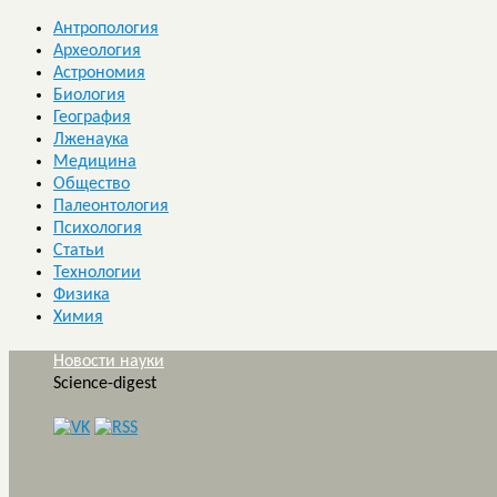
Антропология
Археология
Астрономия
Биология
География
Лженаука
Медицина
Общество
Палеонтология
Психология
Статьи
Технологии
Физика
Химия
Новости науки
Science-digest