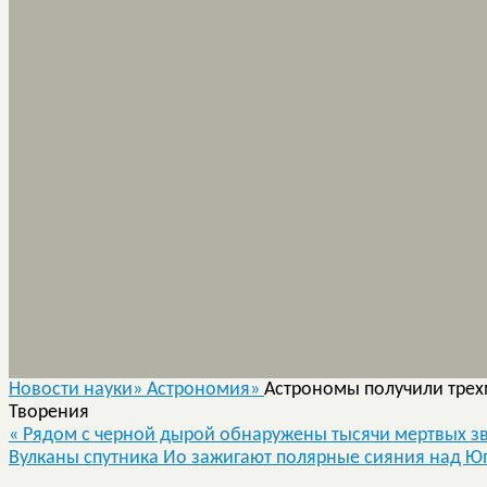
Новости науки»
Астрономия»
Астрономы получили тре
Творения
«
Рядом с черной дырой обнаружены тысячи мертвых з
Вулканы спутника Ио зажигают полярные сияния над 