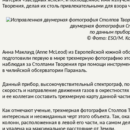
материя «звездных яслей», и поглощенное ими излуче
Творения, делая их столь привлекательными для взора 
двумерная фотография С
по данным прибо
© Фото: ESO/M. Ko
Анна Маклауд (Anne McLeod) из Европейской южной обсе
подготовили первую в мире трехмерную фотографию это
наблюдая за Столпами Творения при помощи инструмент
в чилийской обсерватории Параналь.
Данный прибор, высокочувствительный спектрограф, по
скорость и направление движения газов в окрестностях
и ее коллегам составить трехмерную карту данной част
Как отмечают ученые, трехмерная фотография Столпов 
интересных и неожиданных черт этого объекта. Так, оказ
колонн, расположенная в левой его части, на самом де
и удалена на максимальное расстояние от Земли.