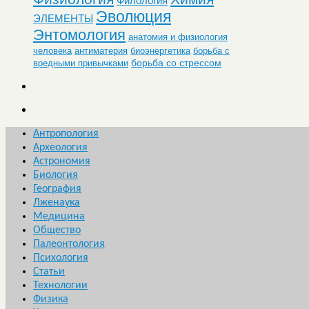
Филология
Эволюция
ЭЛЕМЕНТЫ
Энтомология
анатомия и физиология
человека
антиматерия
биоэнергетика
борьба с
борьба со стрессом
вредными привычками
Антропология
Археология
Астрономия
Биология
География
Лженаука
Медицина
Общество
Палеонтология
Психология
Статьи
Технологии
Физика