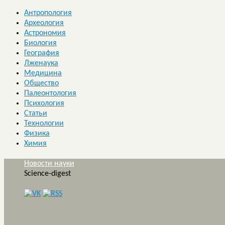
Антропология
Археология
Астрономия
Биология
География
Лженаука
Медицина
Общество
Палеонтология
Психология
Статьи
Технологии
Физика
Химия
Новости науки
Science-digest