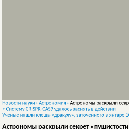
Новости науки»
Астрономия»
Астрономы раскрыли секр
«
Систему CRISPR-CAS9 удалось заснять в действии
Ученые нашли клеща-«дракулу», заточенного в янтаре 
Астрономы раскрыли секрет «пушистости