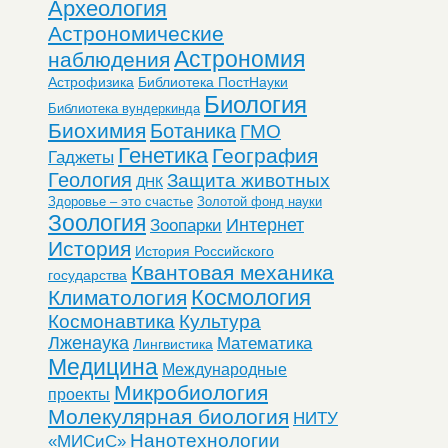
Археология
Астрономические
Астрономия
наблюдения
Астрофизика
Библиотека ПостНауки
Биология
Библиотека вундеркинда
Биохимия
Ботаника
ГМО
Генетика
География
Гаджеты
Геология
Защита животных
ДНК
Здоровье – это счастье
Золотой фонд науки
Зоология
Интернет
Зоопарки
История
История Российского
Квантовая механика
государства
Космология
Климатология
Космонавтика
Культура
Лженаука
Математика
Лингвистика
Медицина
Международные
Микробиология
проекты
Молекулярная биология
НИТУ
Нанотехнологии
«МИСиС»