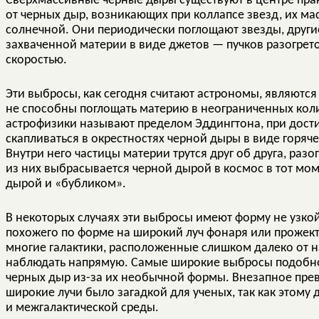
Сверхмассивные черные дыры существуют в центре прак
от черных дыр, возникающих при коллапсе звезд, их ма
солнечной. Они периодически поглощают звезды, другие
захваченной материи в виде джетов — пучков разогрет
скоростью.
Эти выбросы, как сегодня считают астрономы, являются 
не способны поглощать материю в неограниченных коли
астрофизики называют пределом Эддингтона, при дост
скапливаться в окрестностях черной дыры в виде горяче
Внутри него частицы материи трутся друг об друга, раз
из них выбрасывается черной дырой в космос в тот мом
дырой и «бубликом».
В некоторых случаях эти выбросы имеют форму не узкой
похожего по форме на широкий луч фонаря или прожек
многие галактики, расположенные слишком далеко от н
наблюдать напрямую. Самые широкие выбросы подобно
черных дыр из-за их необычной формы. Внезапное пре
широкие лучи было загадкой для ученых, так как этом
и межгалактической среды.