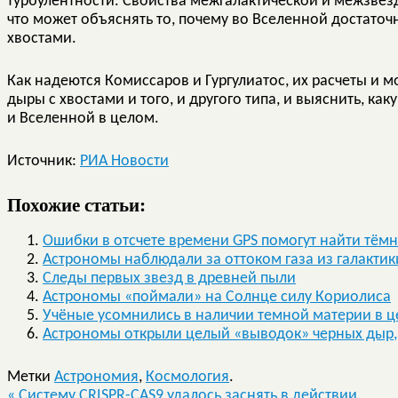
турбулентности. Свойства межгалактической и межзвезд
что может объяснять то, почему во Вселенной достато
хвостами.
Как надеются Комиссаров и Гургулиатос, их расчеты и м
дыры с хвостами и того, и другого типа, и выяснить, ка
и Вселенной в целом.
Источник:
РИА Новости
Похожие статьи:
Ошибки в отсчете времени GPS помогут найти тём
Астрономы наблюдали за оттоком газа из галактик
Следы первых звезд в древней пыли
Астрономы «поймали» на Солнце силу Кориолиса
Учёные усомнились в наличии темной материи в ц
Астрономы открыли целый «выводок» черных дыр
Метки
Астрономия
,
Космология
.
«
Систему CRISPR-CAS9 удалось заснять в действии