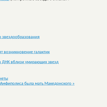
го звездообразования
т возникновение галактик
 ДНК вблизи умирающих звезд
неты
е Амфиполиса была мать Македонского
»