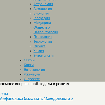
Астрономия
Археология
Биология
География
Медицина
Общество
Палеонтология
Психология
Технологии
Физика
Химия
Энтомология
Статьи
Книги
Энтомология
Лженаука
О проекте
космосе впервые наблюдали в режиме
неты
е Амфиполиса была мать Македонского
»