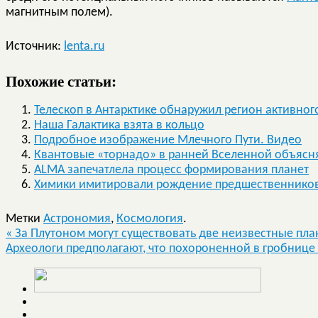
магнитным полем).
Источник:
lenta.ru
Похожие статьи:
Телескоп в Антарктике обнаружил регион активно
Наша Галактика взята в кольцо
Подробное изображение Млечного Пути. Видео
Квантовые «торнадо» в ранней Вселенной объясня
ALMA запечатлела процесс формирования планет
Химики имитировали рождение предшественников
Метки
Астрономия
,
Космология
.
«
За Плутоном могут существовать две неизвестные пла
Археологи предполагают, что похороненной в гробниц