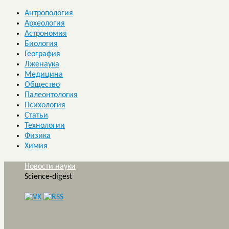
Антропология
Археология
Астрономия
Биология
География
Лженаука
Медицина
Общество
Палеонтология
Психология
Статьи
Технологии
Физика
Химия
Новости науки
Science-digest