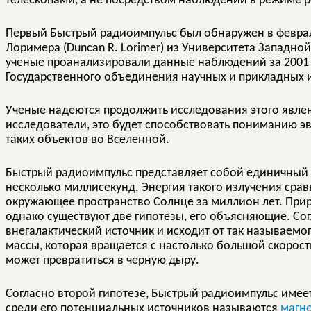
телескопами, а не посредством наблюдений в режиме 
Первый Быстрый радиоимпульс был обнаружен в феврал
Лоримера (Duncan R. Lorimer) из Университета Западно
ученые проанализировали данные наблюдений за 2001 
Государственного объединения научных и прикладных 
Ученые надеются продолжить исследования этого явлен
исследователи, это будет способствовать пониманию 
таких объектов во Вселенной.
Быстрый радиоимпульс представляет собой единичный 
несколько миллисекунд. Энергия такого излучения срав
окружающее пространство Солнце за миллион лет. Приро
однако существуют две гипотезы, его объясняющие. Со
внегалактический источник и исходит от так называемо
массы, которая вращается с настолько большой скорост
может превратиться в черную дыру.
Согласно второй гипотезе, Быстрый радиоимпульс имеет
среди его потенциальных источников называются
магн