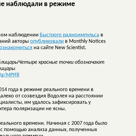
ые наблюдали в режиме
рвом наблюдении
Быстрого радиоимпульса
в
ваний авторы
опубликовали
в Monthly Notices
ознакомиться
на сайте New Scientist.
Четыре красные точки обозначают
лицары
Ng/MPIfR
014 года в режиме реального времени в
далеко от созвездия Водолея на расстоянии
ециалисты, им удалось зафиксировать у
актера поляризации не ясны.
еального времени. Начиная с 2007 года было
ы с помощью анализа данных, полученных