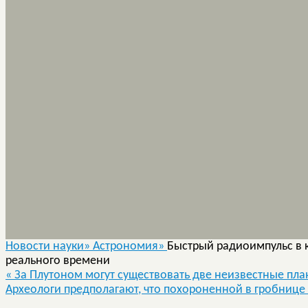
Новости науки»
Астрономия»
Быстрый радиоимпульс в 
реального времени
«
За Плутоном могут существовать две неизвестные пла
Археологи предполагают, что похороненной в гробниц