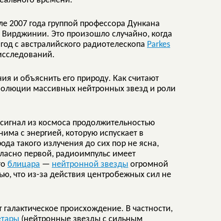
реального времени.
е 2007 года группой профессора Дункана
й Вирджинии. Это произошло случайно, когда
год с австралийского радиотелескопа
Parkes
исследований.
ия и объяснить его природу. Как считают
эволюции массивных нейтронных звезд и роли
сигнал из космоса продолжительностью
нима с энергией, которую испускает в
да такого излучения до сих пор не ясна,
гласно первой, радиоимпульс имеет
го
блицара
—
нейтронной звезды
огромной
ью, что из-за действия центробежных сил не
 галактическое происхождение. В частности,
етары
(нейтронные звезды с сильным