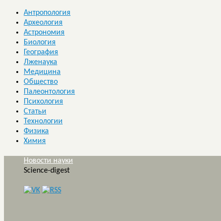
Антропология
Археология
Астрономия
Биология
География
Лженаука
Медицина
Общество
Палеонтология
Психология
Статьи
Технологии
Физика
Химия
Новости науки
Science-digest