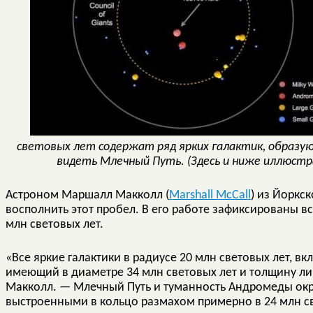
световых лет содержат ряд ярких галактик, образу
видеть Млечный Путь. (Здесь и ниже иллюстрации
Астроном Маршалл Макколл (
Marshall McCall
) из Йоркс
восполнить этот пробел. В его работе зафиксированы вс
млн световых лет.
«Все яркие галактики в радиусе 20 млн световых лет, в
имеющий в диаметре 34 млн световых лет и толщину лишь
Макколл. — Млечный Путь и туманность Андромеды ок
выстроенными в кольцо размахом примерно в 24 млн св