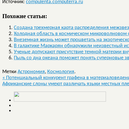
Источник:
compulenta.computerra.ru
Похожие статьи:
Создана трехмерная карта распределения межзве
Холодная область в космическом микроволновом
Внеземная жизнь может процветать на экзотическо
В галактике Маркарян обнаружили неизвестный ис
Ученые допускают присутствие темной материи вн
Пыль со дна океана поможет понять суперновые з
Метки
Астрономия
,
Космология
.
«
Потенциальный конкурент графена в материаловеден
Африканские слоны умеют различать языки местных п