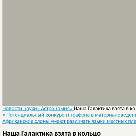
Новости науки»
Астрономия»
Наша Галактика взята в к
«
Потенциальный конкурент графена в материаловеден
Африканские слоны умеют различать языки местных п
Наша Галактика взята в кольцо