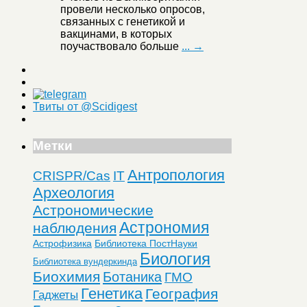
провели несколько опросов,
связанных с генетикой и
вакцинами, в которых
поучаствовало больше
... →
Твиты от @Scidigest
Метки
Антропология
CRISPR/Cas
IT
Археология
Астрономические
Астрономия
наблюдения
Астрофизика
Библиотека ПостНауки
Биология
Библиотека вундеркинда
Биохимия
Ботаника
ГМО
Генетика
География
Гаджеты