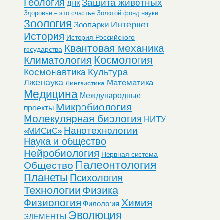
Геология
Защита животных
ДНК
Здоровье – это счастье
Золотой фонд науки
Зоология
Интернет
Зоопарки
История
История Российского
Квантовая механика
государства
Космология
Климатология
Космонавтика
Культура
Лженаука
Математика
Лингвистика
Медицина
Международные
Микробиология
проекты
Молекулярная биология
НИТУ
Нанотехнологии
«МИСиС»
Наука и общество
Нейробиология
Нервная система
Палеонтология
Общество
Планеты
Психология
Технологии
Физика
Физиология
Химия
Филология
Эволюция
ЭЛЕМЕНТЫ