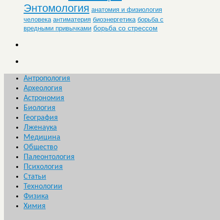
Энтомология
анатомия и физиология
человека
антиматерия
биоэнергетика
борьба с
борьба со стрессом
вредными привычками
Антропология
Археология
Астрономия
Биология
География
Лженаука
Медицина
Общество
Палеонтология
Психология
Статьи
Технологии
Физика
Химия