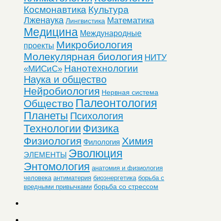
Космонавтика
Культура
Лженаука
Математика
Лингвистика
Медицина
Международные
Микробиология
проекты
Молекулярная биология
НИТУ
Нанотехнологии
«МИСиС»
Наука и общество
Нейробиология
Нервная система
Палеонтология
Общество
Планеты
Психология
Технологии
Физика
Физиология
Химия
Филология
Эволюция
ЭЛЕМЕНТЫ
Энтомология
анатомия и физиология
человека
антиматерия
биоэнергетика
борьба с
борьба со стрессом
вредными привычками