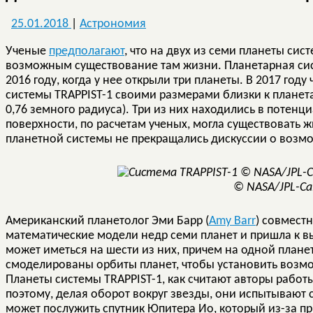
25.01.2018
|
Астрономия
Ученые
предполагают
, что на двух из семи планеты сис
возможным существование там жизни. Планетарная сис
2016 году, когда у нее открыли три планеты. В 2017 год
системы TRAPPIST-1 своими размерами близки к планета
0,76 земного радиуса). Три из них находились в потенци
поверхности, по расчетам ученых, могла существовать 
планетной системы не прекращались дискуссии о возм
© NASA/JPL-Ca
Американский планетолог Эми Барр (
Amy Barr
) совмест
математические модели недр семи планет и пришла к выв
может иметься на шести из них, причем на одной плане
смоделированы орбиты планет, чтобы установить возмо
Планеты системы TRAPPIST-1, как считают авторы работы
поэтому, делая оборот вокруг звезды, они испытывают
может послужить спутник Юпитера Ио, который из-за 