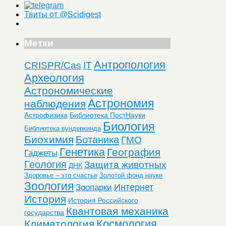
Твиты от @Scidigest
Метки
Антропология
CRISPR/Cas
IT
Археология
Астрономические
Астрономия
наблюдения
Астрофизика
Библиотека ПостНауки
Биология
Библиотека вундеркинда
Биохимия
Ботаника
ГМО
Генетика
География
Гаджеты
Геология
Защита животных
ДНК
Здоровье – это счастье
Золотой фонд науки
Зоология
Интернет
Зоопарки
История
История Российского
Квантовая механика
государства
Космология
Климатология