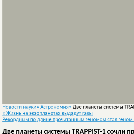
Новости науки»
Астрономия»
Две планеты системы TRA
«
Жизнь на экзопланетах выдадут газы
Рекордным по длине прочитанным геномом стал гено
Две планеты системы TRAPPIST-1 сочли 