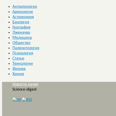
Антропология
Археология
Астрономия
Биология
География
Лженаука
Медицина
Общество
Палеонтология
Психология
Статьи
Технологии
Физика
Химия
Новости науки
Science-digest