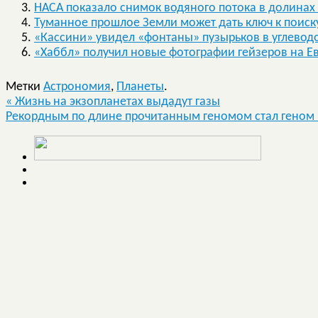
НАСА показало снимок водяного потока в долина
Туманное прошлое Земли может дать ключ к поиск
«Кассини» увидел «фонтаны» пузырьков в углевод
«Хаббл» получил новые фотографии гейзеров на Е
Метки
Астрономия
,
Планеты
.
«
Жизнь на экзопланетах выдадут газы
Рекордным по длине прочитанным геномом стал гено