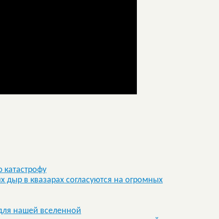
ю катастрофу
 дыр в квазарах согласуются на огромных
 для нашей вселенной