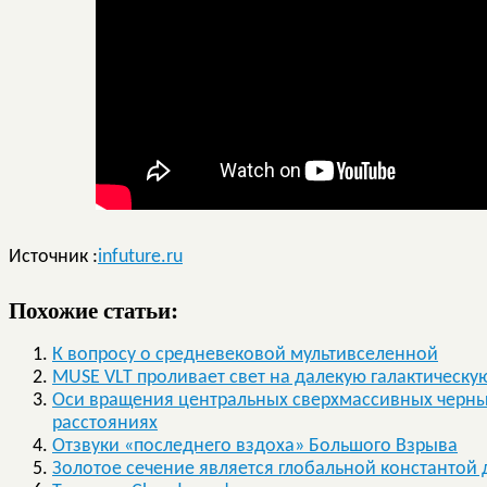
Источник :
infuture.ru
Похожие статьи:
К вопросу о средневековой мультивселенной
MUSE VLT проливает свет на далекую галактическу
Оси вращения центральных сверхмассивных черных
расстояниях
Отзвуки «последнего вздоха» Большого Взрыва
Золотое сечение является глобальной константой