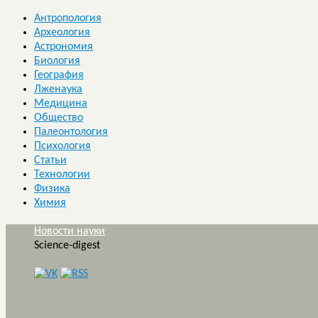
Антропология
Археология
Астрономия
Биология
География
Лженаука
Медицина
Общество
Палеонтология
Психология
Статьи
Технологии
Физика
Химия
Новости науки
Science-digest