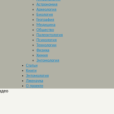
Астрономия
Археология
Биология
География
Медицина
Общество
Палеонтология
Психология
Технологии
Физика
Химия
Энтомология
Статьи
Книги
Энтомология
Лженаука
О проекте
идео