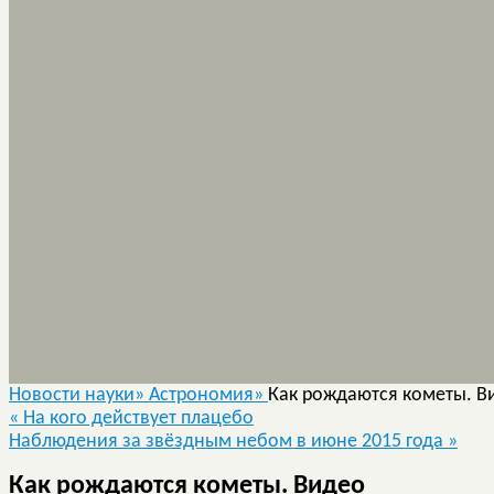
Новости науки»
Астрономия»
Как рождаются кометы. В
«
На кого действует плацебо
Наблюдения за звёздным небом в июне 2015 года
»
Как рождаются кометы. Видео