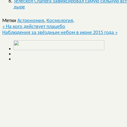
Телескоп Chandra зафиксировал самую сильную вс
дыре
Метки
Астрономия
,
Космология
.
«
На кого действует плацебо
Наблюдения за звёздным небом в июне 2015 года
»