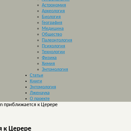
Астрономия
Археология
Биология
География
Медицина
Общество
Палеонтология
Психология
Технологии
Физика
Химия
Энтомология
Статьи
Книги
Энтомология
Лженаука
О проекте
n приближается к Церере
 к Церере