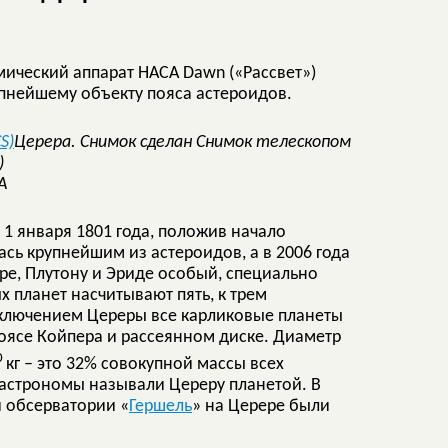
мический аппарат НАСА Dawn («Рассвет»)
упнейшему объекту пояса астероидов.
Церера. Снимок сделан Снимок телескопом
)
A
1 января 1801 года, положив начало
сь крупнейшим из астероидов, а в 2006 года
е, Плутону и Эриде особый, специально
х планет насчитывают пять, к трем
ключением Цереры все карликовые планеты
поясе Койпера и рассеянном диске. Диаметр
0
кг – это 32% совокупной массы всех
 астрономы называли Цереру планетой. В
 обсерватории «
Гершель
» на Церере были