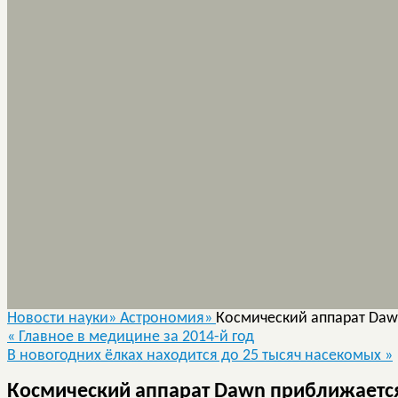
Новости науки»
Астрономия»
Космический аппарат Daw
«
Главное в медицине за 2014-й год
В новогодних ёлках находится до 25 тысяч насекомых
»
Космический аппарат Dawn приближается