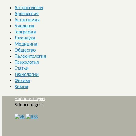
Антропология
Археология
Астрономия
Биология
География
Лженаука
Медицина
Общество
Палеонтология
Психология
Статьи
Технологии
Физика
Химия
Новости науки
Science-digest