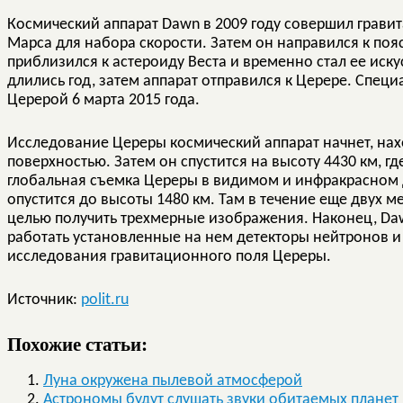
Космический аппарат Dawn в 2009 году совершил грав
Марса для набора скорости. Затем он направился к поясу
приблизился к астероиду Веста и временно стал ее ис
длились год, затем аппарат отправился к Церере. Специ
Церерой 6 марта 2015 года.
Исследование Цереры космический аппарат начнет, нах
поверхностью. Затем он спустится на высоту 4430 км, гд
глобальная съемка Цереры в видимом и инфракрасном д
опустится до высоты 1480 км. Там в течение еще двух 
целью получить трехмерные изображения. Наконец, Dawn
работать установленные на нем детекторы нейтронов и 
исследования гравитационного поля Цереры.
Источник:
polit.ru
Похожие статьи:
Луна окружена пылевой атмосферой
Астрономы будут слушать звуки обитаемых планет