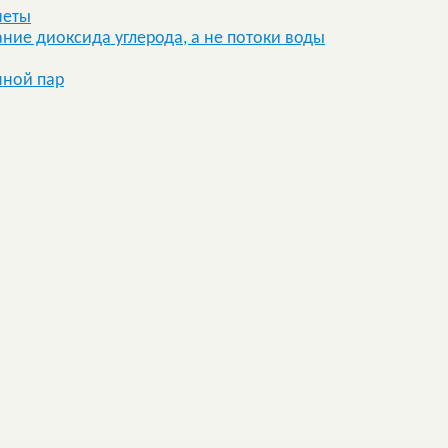
неты
ие диоксида углерода, а не потоки воды
яной пар