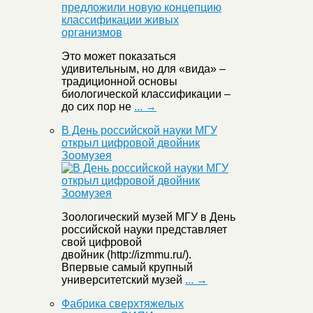
Это может показаться
удивительным, но для «вида» –
традиционной основы
биологической классификации –
до сих пор не
... →
В День российской науки МГУ
открыл цифровой двойник
Зоомузея
Зоологический музей МГУ в День
российской науки представляет
свой цифровой
двойник (http://izmmu.ru/).
Впервые самый крупный
университетский музей
... →
Фабрика сверхтяжелых