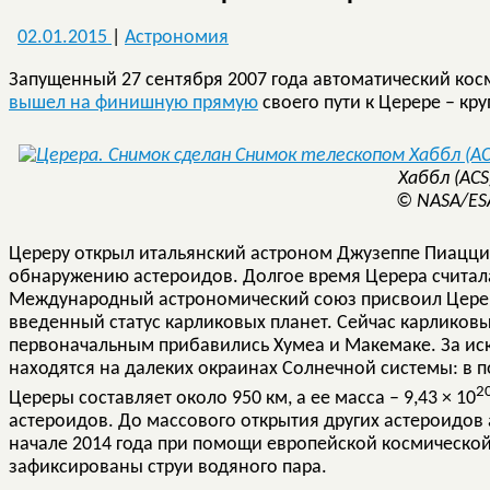
02.01.2015
|
Астрономия
Запущенный 27 сентября 2007 года автоматический кос
вышел на финишную прямую
своего пути к Церере – кр
Хаббл (ACS
© NASA/ES
Цереру открыл итальянский астроном Джузеппе Пиацци 
обнаружению астероидов. Долгое время Церера считала
Международный астрономический союз присвоил Церер
введенный статус карликовых планет. Сейчас карликовы
первоначальным прибавились Хумеа и Макемаке. За ис
находятся на далеких окраинах Солнечной системы: в 
2
Цереры составляет около 950 км, а ее масса – 9,43 × 10
астероидов. До массового открытия других астероидов
начале 2014 года при помощи европейской космической
зафиксированы струи водяного пара.