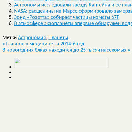
Астрономы исследовали звезду Каптейна и ее пла
NASA: расщелины на Марсе сформировало замерзан
Зонд «Розетта» собирает частицы кометы 67P
В атмосфере экзопланеты впервые обнаружен вод
Метки
Астрономия
,
Планеты
.
«
Главное в медицине за 2014-й год
В новогодних ёлках находится до 25 тысяч насекомых
»