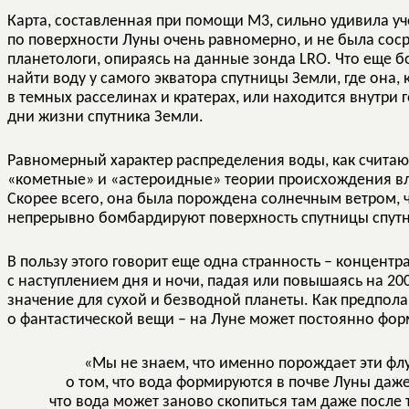
Карта, составленная при помощи М3, сильно удивила уч
по поверхности Луны очень равномерно, и не была соср
планетологи, опираясь на данные зонда LRO. Что еще б
найти воду у самого экватора спутницы Земли, где она,
в темных расселинах и кратерах, или находится внутри
дни жизни спутника Земли.
Равномерный характер распределения воды, как считают
«кометные» и «астероидные» теории происхождения вл
Скорее всего, она была порождена солнечным ветром, ч
непрерывно бомбардируют поверхность спутницы спутн
В пользу этого говорит еще одна странность – концент
с наступлением дня и ночи, падая или повышаясь на 2
значение для сухой и безводной планеты. Как предпола
о фантастической вещи – на Луне может постоянно фор
«Мы не знаем, что именно порождает эти флу
о том, что вода формируются в почве Луны даже 
что вода может заново скопиться там даже после т