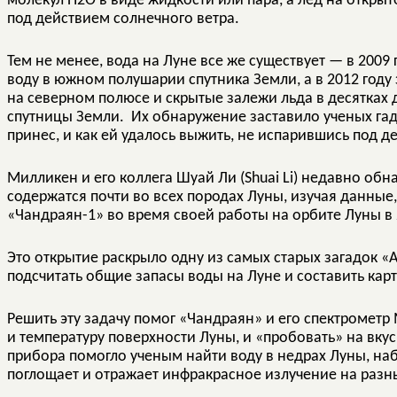
молекул Н2О в виде жидкости или пара, а лед на откры
под действием солнечного ветра.
Тем не менее, вода на Луне все же существует — в 200
воду в южном полушарии спутника Земли, а в 2012 году
на северном полюсе и скрытые залежи льда в десятках 
спутницы Земли. Их обнаружение заставило ученых гадат
принес, и как ей удалось выжить, не испарившись под д
Милликен и его коллега Шуай Ли (Shuai Li) недавно об
содержатся почти во всех породах Луны, изучая данные
«Чандраян-1» во время своей работы на орбите Луны в 
Это открытие раскрыло одну из самых старых загадок «
подсчитать общие запасы воды на Луне и составить карт
Решить эту задачу помог «Чандраян» и его спектромет
и температуру поверхности Луны, и «пробовать» на вку
прибора помогло ученым найти воду в недрах Луны, наб
поглощает и отражает инфракрасное излучение на разн