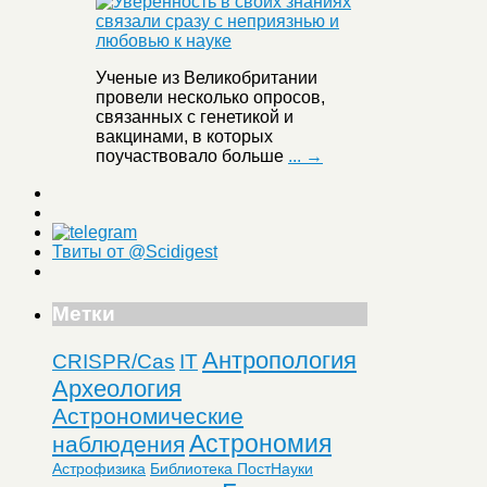
Ученые из Великобритании
провели несколько опросов,
связанных с генетикой и
вакцинами, в которых
поучаствовало больше
... →
Твиты от @Scidigest
Метки
Антропология
CRISPR/Cas
IT
Археология
Астрономические
Астрономия
наблюдения
Астрофизика
Библиотека ПостНауки