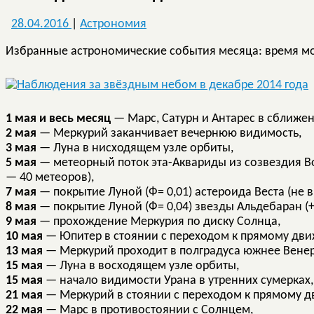
28.04.2016
|
Астрономия
Избранные астрономические события месяца: время мос
1 мая и весь месяц
— Марс, Сатурн и Антарес в сближен
2 мая
— Меркурий заканчивает вечернюю видимость,
3 мая
— Луна в нисходящем узле орбиты,
5 мая
— метеорный поток эта-Аквариды из созвездия В
— 40 метеоров),
7 мая
— покрытие Луной (Ф= 0,01) астероида Веста (не в
8 мая
— покрытие Луной (Ф= 0,04) звезды Альдебаран (+
9 мая
— прохождение Меркурия по диску Солнца,
10 мая
— Юпитер в стоянии с переходом к прямому дв
13 мая
— Меркурий проходит в полградуса южнее Вене
15 мая
— Луна в восходящем узле орбиты,
15 мая
— начало видимости Урана в утренних сумерках,
21 мая
— Меркурий в стоянии с переходом к прямому 
22 мая
— Марс в противостоянии с Солнцем,