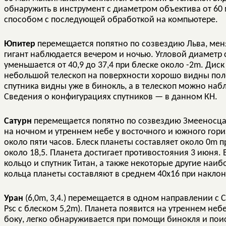
обнаружить в инструмент с диаметром объектива от 60 
способом с последующей обработкой на компьютере.
Юпитер
перемещается попятно по созвездию Льва, мен
гигант наблюдается вечером и ночью. Угловой диамет
уменьшается от 40,9 до 37,4 при блеске около -2m. Диск
небольшой телескоп на поверхности хорошо видны пол
спутника видны уже в бинокль, а в телескоп можно набл
Сведения о конфигурациях спутников — в данном КН.
Сатурн
перемещается попятно по созвездию Змееносца
на ночном и утреннем небе у восточного и южного гор
около пяти часов. Блеск планеты составляет около 0m
около 18,5. Планета достигает противостояния 3 июня
кольцо и спутник Титан, а также некоторые другие наи
кольца планеты составляют в среднем 40х16 при наклон
Уран
(6,0m, 3,4.) перемещается в одном направлении с 
Psc с блеском 5,2m). Планета появится на утреннем не
боку, легко обнаруживается при помощи бинокля и поис