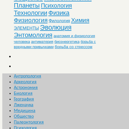
Планеты
Психология
Технологии
Физика
Физиология
Химия
Филология
Эволюция
ЭЛЕМЕНТЫ
Энтомология
анатомия и физиология
человека
антиматерия
биоэнергетика
борьба с
борьба со стрессом
вредными привычками
Антропология
Археология
Астрономия
Биология
География
Лженаука
Медицина
Общество
Палеонтология
Психология