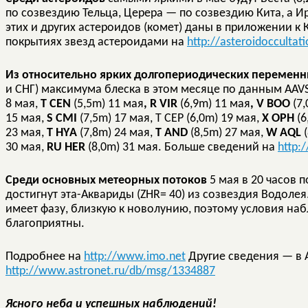
по созвездию Тельца, Церера — по созвездию Кита, а 
этих и других астероидов (комет) даны в приложении к 
покрытиях звезд астероидами на
http://asteroidoccultat
Из относительно ярких долгопериодических переменн
и СНГ) максимума блеска в этом месяце по данным AAV
8 мая,
T
CEN
(5,5m) 11 мая
,
R
VIR
(6,9m) 11 мая
,
V
BOO
(7,
15 мая,
S СМ
I
(7,5m) 17 мая, T CEP (6,0m) 19 мая,
X OPH
(6
23 мая,
T
HYА
(7,8m) 24 мая,
Т AND
(8,5m) 27 мая,
W
AQL
30 мая,
RU HER
(8,0m) 31 мая. Больше сведений на
http:
Среди основных метеорных потоков
5 мая в 20 часов
достигнут эта-Аквариды (ZHR= 40) из созвездия Водолея
имеет фазу, близкую к новолунию, поэтому условия наб
благоприятны.
Подробнее на
http://www.imo.net
Другие сведения — в 
http://www.astronet.ru/db/msg/1334887
Ясного неба и успешных наблюдений!