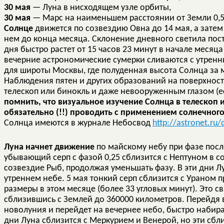
30 мая
— Луна в нисходящем узле орбиты,
30 мая
— Марс на наименьшем расстоянии от Земли 0,50
Солнце
движется по созвездию Овна до 14 мая, а затем 
нем до конца месяца. Склонение дневного светила пос
дня быстро растет от 15 часов 23 минут в начале месяца 
вечерние астрономические сумерки сливаются с утренн
для широты Москвы, где полуденная высота Солнца за ма
Наблюдения пятен и других образований на поверхност
телескоп или бинокль и даже невооруженным глазом (е
помнить, что визуальное изучение Солнца в телескоп
обязательно (!!) проводить с применением солнечног
Солнца имеются в журнале Небосвод
http://astronet.ru
Луна начнет движение
по майскому небу при фазе посл
убывающий серп с фазой 0,25 сблизится с Нептуном в со
созвездие Рыб, продолжая уменьшать фазу. В эти дни Л
утреннем небе. 5 мая тонкий серп сблизится с Ураном 
размеры в этом месяце (более 33 угловых минут). Это св
сблизившись с Землей до 360000 километров. Перейдя в
новолуния и перейдет на вечернее небо, быстро набира
дни Луна сблизится с Меркурием и Венерой, но эти сб