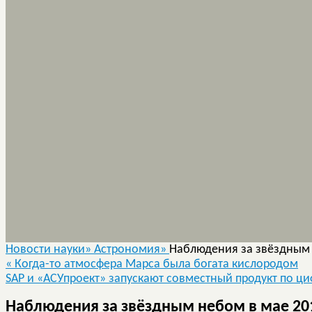
Новости науки»
Астрономия»
Наблюдения за звёздным 
«
Когда-то атмосфера Марса была богата кислородом
SAP и «АСУпроект» запускают совместный продукт по
Наблюдения за звёздным небом в мае 20