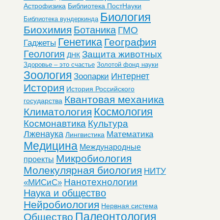
Астрофизика
Библиотека ПостНауки
Биология
Библиотека вундеркинда
Биохимия
Ботаника
ГМО
Генетика
География
Гаджеты
Геология
Защита животных
ДНК
Здоровье – это счастье
Золотой фонд науки
Зоология
Интернет
Зоопарки
История
История Российского
Квантовая механика
государства
Космология
Климатология
Космонавтика
Культура
Лженаука
Математика
Лингвистика
Медицина
Международные
Микробиология
проекты
Молекулярная биология
НИТУ
Нанотехнологии
«МИСиС»
Наука и общество
Нейробиология
Нервная система
Палеонтология
Общество