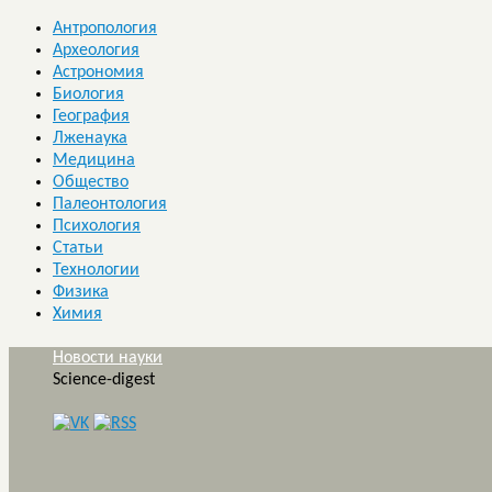
Антропология
Археология
Астрономия
Биология
География
Лженаука
Медицина
Общество
Палеонтология
Психология
Статьи
Технологии
Физика
Химия
Новости науки
Science-digest