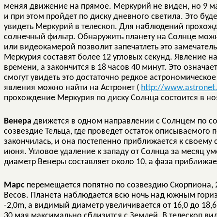
меняя движение на прямое. Меркурий не виден, но 9 
и при этом пройдет по диску дневного светила. Это бу
увидеть Меркурий в телескоп. Для наблюдений прохож
солнечный фильтр. Обнаружить планету на Солнце можно
или видеокамерой позволит запечатлеть это замечате
Меркурия составят более 12 угловых секунд. Явление на
времени, а закончится в 18 часов 40 минут. Это означа
смогут увидеть это достаточно редкое астрономическо
явления можно найти на Астронет (
http://www.astronet
прохождение Меркурия по диску Солнца состоится в ноя
Венера
движется в одном направлении с Солнцем по со
созвездие Тельца, где проведет остаток описываемого 
закончилась, и она постепенно приближается к своему
июня. Угловое удаление к западу от Солнца за месяц у
диаметр Венеры составляет около 10, а фаза приближает
Марс
перемещается попятно по созвездию Скорпиона, 2
Весов. Планета наблюдается всю ночь над южным горизо
-2,0m, а видимый диаметр увеличивается от 16,0 до 18,
30 мая максимально сблизится с Землей. В телескоп ви