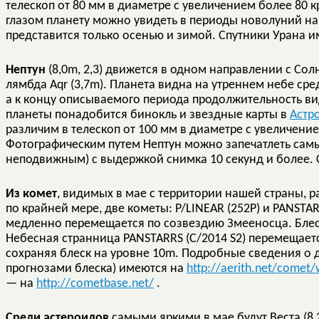
телескоп от 80 мм в диаметре с увеличением более 80 
глазом планету можно увидеть в периоды новолуний на
представится только осенью и зимой. Спутники Урана и
Нептун
(8,0m, 2,3) движется в одном направлении с Со
лямбда Aqr (3,7m). Планета видна на утреннем небе сре
а к концу описываемого периода продолжительность ви
планеты понадобится бинокль и звездные карты в
Астр
различим в телескоп от 100 мм в диаметре с увеличение
Фотографическим путем Нептун можно запечатлеть сам
неподвижным) с выдержкой снимка 10 секунд и более. 
Из комет
, видимых в мае с территории нашей страны, р
по крайней мере, две кометы: P/LINEAR (252P) и PANSTARR
медленно перемещается по созвездию Змееносца. Блеск
Небесная странница PANSTARRS (C/2014 S2) перемещае
сохраняя блеск на уровне 10m. Подробные сведения о д
прогнозами блеска) имеются на
http://aerith.net/comet/
— на
http://cometbase.net/
.
Среди астероидов
самыми яркими в мае будут Веста (8,