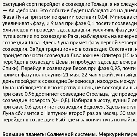
растущий серп перейдет в созвездие Тельца, а на след
— Альдебаран. Это событие будет наблюдаться на днев
Фаза Луны при этом покрытии составит 0,04. Миновав с
увеличивать фазу, и 9 мая при фазе 0,1 посетит созвезд
Близнецов и проведет здесь два дня, увеличив фазу до 
путешествие по созвездию Рака, наблюдаясь на вечерне
созвездия Льва. Здесь Луна примет фазу первой четвер
созвездия. Зайдя традиционно в созвездие Секстанта, н
пройдет по части созвездия Льва южнее Юпитера (15 мая
перейдет в созвездие Девы, и пробудет здесь до вечера
Спики). Перейдя в созвездие Весов при фазе 0,95, почти
примет фазу полнолуния 21 мая. 22 мая яркий лунный ди
день перейдет в созвездие Змееносца, находясь между 
Луна наблюдается всю короткую ночь, не восходя лишь 
при фазе 0,96 достигнет созвездие Стрельца, где провед
созвездие Козерога (Ф= 0,8). Набирая высоту, лунный о
при фазе 0,6 достигнет созвездия Водолея, Здесь насту
Луна сблизится с Нептуном второй раз за месяц. 30 ма
перейдет в созвездие Рыб, где и закончит путь по майск
Б
ольшие планеты Солнечной системы
.
Меркурий
пере