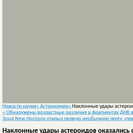
Новости науки»
Астрономия»
Наклонные удары астеро
«
Обнаружены возрастные различия в фрагментах ДНК в
Зонд New Horizons открыл первую необычную черту «пр
Наклонные удары астероидов оказались