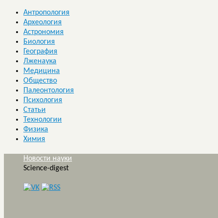
Антропология
Археология
Астрономия
Биология
География
Лженаука
Медицина
Общество
Палеонтология
Психология
Статьи
Технологии
Физика
Химия
Новости науки
Science-digest