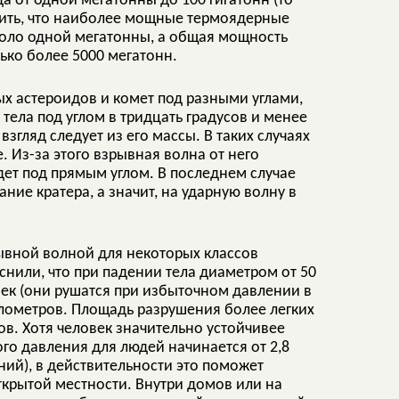
а от одной мегатонны до 100 гигатонн (то
нить, что наиболее мощные термоядерные
оло одной мегатонны, а общая мощность
ько более 5000 мегатонн.
х астероидов и комет под разными углами,
тела под углом в тридцать градусов и менее
згляд следует из его массы. В таких случаях
 Из-за этого взрывная волна от него
дет под прямым углом. В последнем случае
ние кратера, а значит, на ударную волну в
ывной волной для некоторых классов
снили, что при падении тела диаметром от 50
ек (они рушатся при избыточном давлении в
километров. Площадь разрушения более легких
ов. Хотя человек значительно устойчивее
го давления для людей начинается от 2,8
ний), в действительности это поможет
ткрытой местности. Внутри домов или на