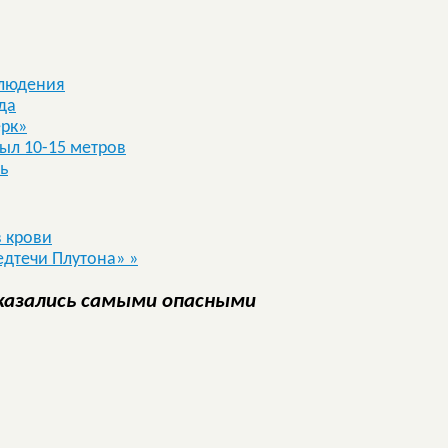
блюдения
да
ерк»
ыл 10-15 метров
ь
 крови
едтечи Плутона»
»
казались самыми опасными