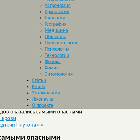
Астрономия
Археология
Биология
География
Медицина
Общество
Палеонтология
Психология
Технологии
Физика
Химия
Энтомология
Статьи
Книги
Энтомология
Лженаука
О проекте
идов оказались самыми опасными
 крови
едтечи Плутона»
»
 самыми опасными