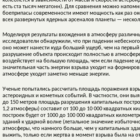
колеблется в зависимости от массы и скорости астероид
есть ста тысяч мегатонн). Для сравнения можно напом
боеприпасы современности имеют мощность как раз ок
всех развернутых ядерных арсеналов планеты — нескол
Моделируя результаты вхождения в атмосферу различны
исследователи обнаружили, что при падении небесного 
оно может нанести куда больший ущерб, чем на первый в
разрушение объекта происходит полностью в атмосфере.
воздействует на большую площадь, чем если падение и
значительная часть энергии взрыва уходит на формирова
атмосфере уходит заметно меньше энергии.
Ученые попытались рассчитать площадь поражения взр
астероидных и кометных событий. В частности, они выя
до 150 метров площадь разрушения капитальных постро
1,2 атмосферы) составит от 100 до 10 000 квадратных 
построек будет от 1000 до 100 000 квадратных километр
зданий к ударной волне (летальное значение избыточно
атмосферы, что намного больше, чем у капитальных зда
выжить, только если жертва в момент взрыва была на о