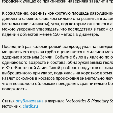
городских улицах ее практически наверняка завалит и
К сожалению, оценить конкретную площадь разрушений 
довольно сложно: слишком сильно она разнится в зави
(металлы или силикаты), угла, под которым он вошел в 
можно уверенно утверждать, что последствия в таком с
падении объектов менее 150 метров в диаметре.
Последний раз километровый астероид упал на поверхн
мощность его взрыва грубо оценивается в миллион мега
ядерные арсеналы Земли. Событие было выявлено по об
одинакового возраста и состава, обнаруживаемых геол
и Юго-Восточной Азии. Такой разброс продуктов взрыва 
выброшенного при ударе, поднялась на короткое время 
Разлет осколков в космосе происходил значительно легче
что и позволило обломкам преодолеть сравнительно бо
поверхность.
Статья
опубликована
в журнале
Meteoritics & Planetary 
Источник:
chrdk.ru