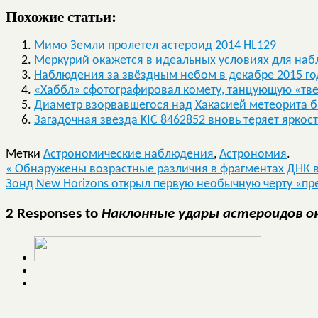
Похожие статьи:
Мимо Земли пролетел астероид 2014 HL129
Меркурий окажется в идеальных условиях для на
Наблюдения за звёздным небом в декабре 2015 го
«Хаббл» сфотографировал комету, танцующую «тв
Диаметр взорвавшегося над Хакасией метеорита б
Загадочная звезда KIC 8462852 вновь теряет яркост
Метки
Астрономические наблюдения
,
Астрономия
.
«
Обнаружены возрастные различия в фрагментах ДНК в
Зонд New Horizons открыл первую необычную черту «пр
2 Responses to
Наклонные удары астероидов о