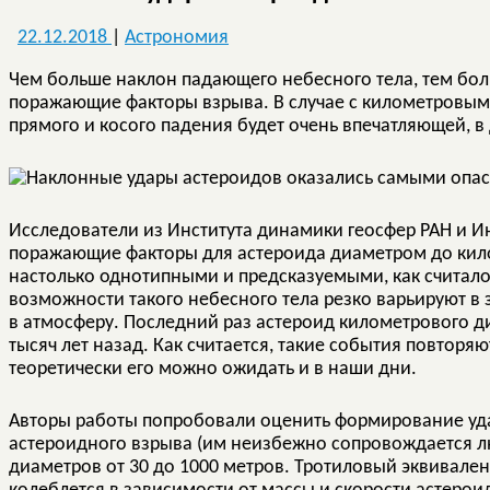
22.12.2018
|
Астрономия
Чем больше наклон падающего небесного тела, тем боль
поражающие факторы взрыва. В случае с километровы
прямого и косого падения будет очень впечатляющей, в 
Исследователи из Института динамики геосфер РАН и И
поражающие факторы для астероида диаметром до кило
настолько однотипными и предсказуемыми, как считал
возможности такого небесного тела резко варьируют в 
в атмосферу. Последний раз астероид километрового д
тысяч лет назад. Как считается, такие события повторяютс
теоретически его можно ожидать и в наши дни.
Авторы работы попробовали оценить формирование уд
астероидного взрыва (им неизбежно сопровождается лю
диаметров от 30 до 1000 метров. Тротиловый эквивален