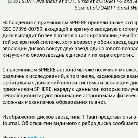
Sissa et al./DARTT-S and SH
Наблюдения с приемником SPHERE привели также к откр
GSC 07396-00759, входящей в кратную звездную систему 
диск выглядит более проэволюционировавшим, чем богат
той же кратной системе, хотя возраст у обеих звезд оди
эволюции дисков вокруг двух звезд одинакового возра
к изучению околозвездных дисков и их характеристик.
С приемником SPHERE астрономы уже получили множес
различных исследований, в том числе, касающихся вза
орбитальных движений внутри системы и эволюции диск
приемником SPHERE, наряду с данными, которые получаю
революционизируют понимание астрономами физически
сложных механизмов образования планет.
Изображения дисков звезд типа T Tauri представлены в
Journal. Об открытии видимого с ребра диска сообщает