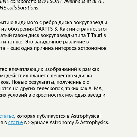
© ESO/H. Avenhaus et al./E.
INE collaborations
ытию видимого с ребра диска вокруг звезды
из обозрения DARTTS-S. Как ни странно, этот
ый газом диск вокруг звезды типа T Tauri в
н и тот же. Это загадочное различие в
ста – еще одна причина интереса астрономов
тво впечатляющих изображений в рамках
имодействия планет с веществом диска,
ов. Новые результаты, полученные с
тся на других телескопах, таких как ALMA,
х условий в окрестностях молодых звезд и
статье
, которая публикуется в Astrophysical
ся в
статье
в журнале Astronomy & Astrophysics.