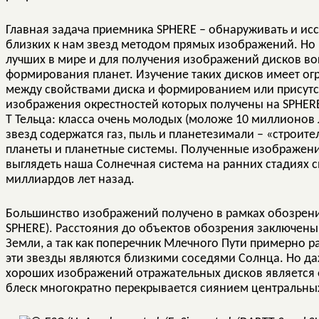
Главная задача приемника SPHERE – обнаруживать и исс
близких к нам звезд методом прямых изображений. Но в
лучших в мире и для получения изображений дисков в
формирования планет. Изучение таких дисков имеет ог
между свойствами диска и формированием или присутс
изображения окрестностей которых получены на SPHER
Т Тельца: класса очень молодых (моложе 10 миллионов л
звезд содержатся газ, пыль и планетeзимали – «строит
планеты и планетные системы. Полученные изображения
выглядеть наша Солнечная система на ранних стадиях 
миллиардов лет назад.
Большинство изображений получено в рамках обозрения D
SPHERE). Расстояния до объектов обозрения заключены в
Земли, а так как поперечник Млечного Пути примерно ра
эти звезды являются близкими соседями Солнца. Но да
хороших изображений отражательных дисков является о
блеск многократно перекрывается сиянием центральных