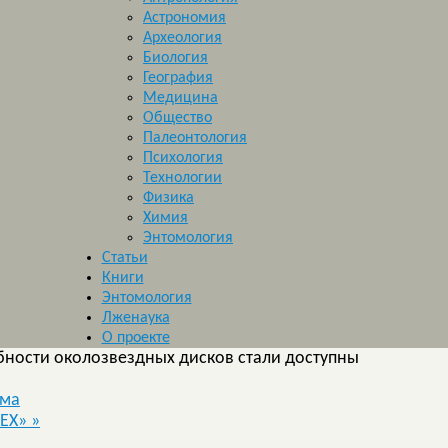
Астрономия
Археология
Биология
География
Медицина
Общество
Палеонтология
Психология
Технологии
Физика
Химия
Энтомология
Статьи
Книги
Энтомология
Лженаука
О проекте
ности околозвездных дисков стали доступны
има
ТЕХ»
»