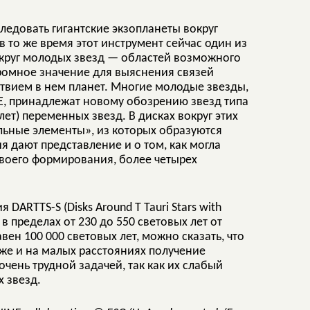
ледовать гигантские экзопланеты вокруг
 то же время этот инструмент сейчас один из
округ молодых звезд — областей возможного
ромное значение для выяснения связей
твием в нем планет. Многие молодые звезды,
E, принадлежат новому обозрению звезд типа
ет) переменных звезд. В дисках вокруг этих
ельные элементы», из которых образуются
 дают представление и о том, как могла
своего формирования, более четырех
ARTTS-S (Disks Around T Tauri Stars with
 пределах от 230 до 550 световых лет от
вен 100 000 световых лет, можно сказать, что
же и на малых расстояниях получение
чень трудной задачей, так как их слабый
 звезд.