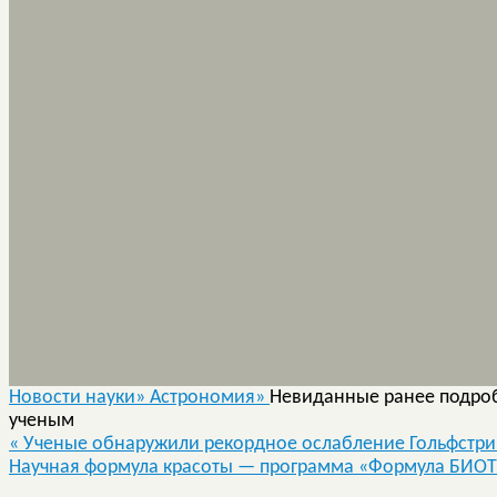
Новости науки»
Астрономия»
Невиданные ранее подроб
ученым
«
Ученые обнаружили рекордное ослабление Гольфстр
Научная формула красоты — программа «Формула БИО