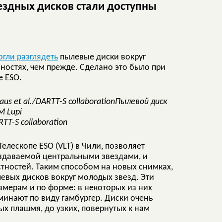
здных дисков стали доступны
огли разглядеть
пылевые диски вокруг
остях, чем прежде. Сделано это было при
 ESO.
Пылевой диск
M Lupi
TT-S collaboration
лескопе ESO (VLT) в Чили, позволяет
оздаваемой центральными звездами, и
стностей. Таким способом на новых снимках,
евых дисков вокруг молодых звезд. Эти
мерам и по форме: в некоторых из них
оминают по виду гамбургер. Диски очень
ых плашмя, до узких, повернутых к нам