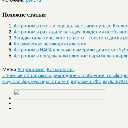
Источник:
polit.ru
Похожие статьи:
Астрономы смогли еще дальше заглянуть во Вселе
Астрономы разгадали загадку рождения необычной
Загадка галактического тонкого – толстого диска 
Космическая эволюция галактик
Астрономы НАСА впервые измерили диаметр «буб
Астрономы предсказали слияние пары белых карли
Метки
Астрономия
,
Космология
.
«
Ученые обнаружили рекордное ослабление Гольфстр
Научная формула красоты — программа «Формула БИО