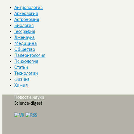
Антропология
Археология
Астрономия
Биология
География
Лженаука
Медицина
Общество
Палеонтология
Психология
Статьи
Технологии
Физика
Химия
Новости науки
Science-digest