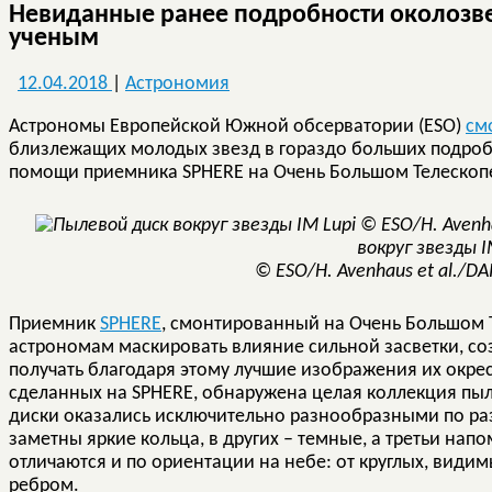
Невиданные ранее подробности околозве
ученым
12.04.2018
|
Астрономия
Астрономы Европейской Южной обсерватории (ESO)
см
близлежащих молодых звезд в гораздо больших подробн
помощи приемника SPHERE на Очень Большом Телескопе
вокруг звезды I
© ESO/H. Avenhaus et al./DAR
Приемник
SPHERE
, смонтированный на Очень Большом Те
астрономам маскировать влияние сильной засветки, с
получать благодаря этому лучшие изображения их окре
сделанных на SPHERE, обнаружена целая коллекция пыл
диски оказались исключительно разнообразными по раз
заметны яркие кольца, в других – темные, а третьи нап
отличаются и по ориентации на небе: от круглых, видим
ребром.