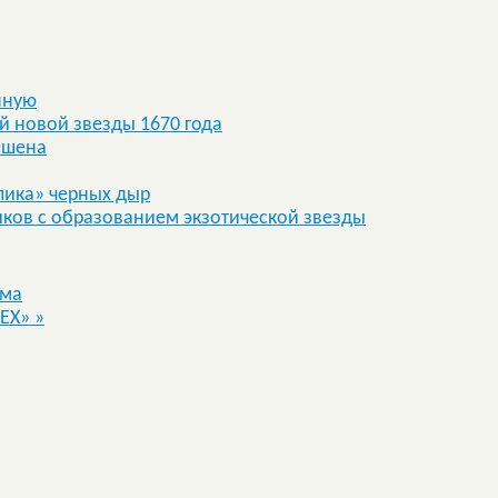
нную
 новой звезды 1670 года
решена
лика» черных дыр
ков с образованием экзотической звезды
има
ТЕХ»
»