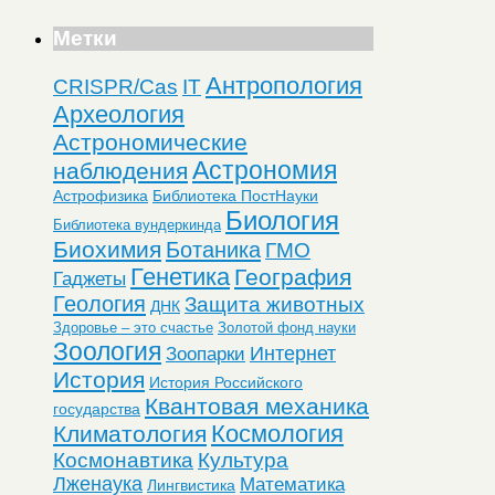
Метки
Антропология
CRISPR/Cas
IT
Археология
Астрономические
Астрономия
наблюдения
Астрофизика
Библиотека ПостНауки
Биология
Библиотека вундеркинда
Биохимия
Ботаника
ГМО
Генетика
География
Гаджеты
Геология
Защита животных
ДНК
Здоровье – это счастье
Золотой фонд науки
Зоология
Интернет
Зоопарки
История
История Российского
Квантовая механика
государства
Космология
Климатология
Космонавтика
Культура
Лженаука
Математика
Лингвистика