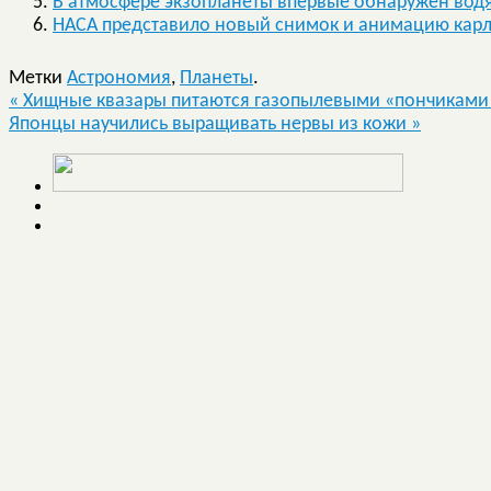
В атмосфере экзопланеты впервые обнаружен вод
НАСА представило новый снимок и анимацию карл
Метки
Астрономия
,
Планеты
.
«
Хищные квазары питаются газопылевыми «пончиками
Японцы научились выращивать нервы из кожи
»