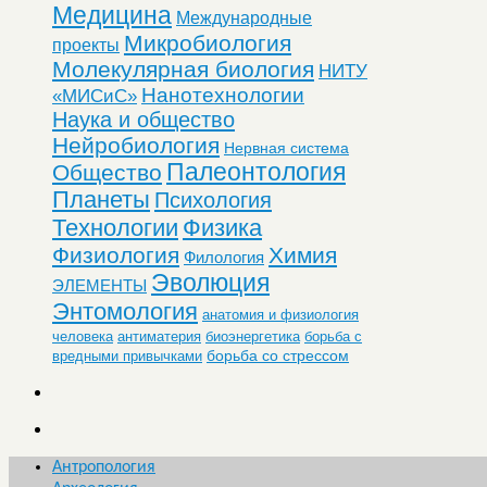
Медицина
Международные
Микробиология
проекты
Молекулярная биология
НИТУ
Нанотехнологии
«МИСиС»
Наука и общество
Нейробиология
Нервная система
Палеонтология
Общество
Планеты
Психология
Технологии
Физика
Физиология
Химия
Филология
Эволюция
ЭЛЕМЕНТЫ
Энтомология
анатомия и физиология
человека
антиматерия
биоэнергетика
борьба с
борьба со стрессом
вредными привычками
Антропология