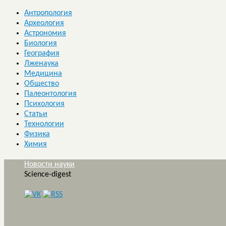
Антропология
Археология
Астрономия
Биология
География
Лженаука
Медицина
Общество
Палеонтология
Психология
Статьи
Технологии
Физика
Химия
Новости науки
Science-digest