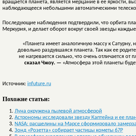
вращается планета, является мерцание в ее яркости, в
наблюдающееся небольшими автоматическими телеск
Последующие наблюдения подтвердили, что орбита план
Меркурия, и делает оборот вокруг своей звезды каждые 
«Планета имеет аналогичную массу к Сатурну, н
довольно раздувшаяся планета. Так как ее родите
не нагревается сильно, что очень отличается от
сказал Чжоу. —
«Атмосфера этой планеты буд
Источник:
infuture.ru
Похожие статьи:
Луна окружена пылевой атмосферой
Астрономы исследовали звезду Каптейна и ее пла
NASA: расщелины на Марсе сформировало замерзан
Зонд «Розетта» собирает частицы кометы 67P