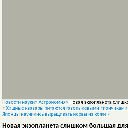
Новости науки»
Астрономия»
Новая экзопланета слишк
«
Хищные квазары питаются газопылевыми «пончиками
Японцы научились выращивать нервы из кожи
»
Новая экзопланета слишком большая дл