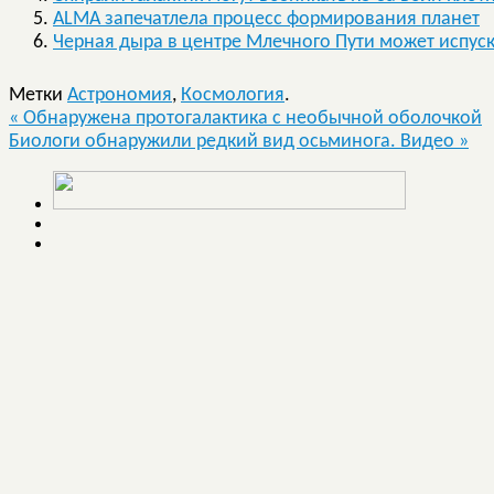
ALMA запечатлела процесс формирования планет
Черная дыра в центре Млечного Пути может испус
Метки
Астрономия
,
Космология
.
«
Обнаружена протогалактика с необычной оболочкой
Биологи обнаружили редкий вид осьминога. Видео
»