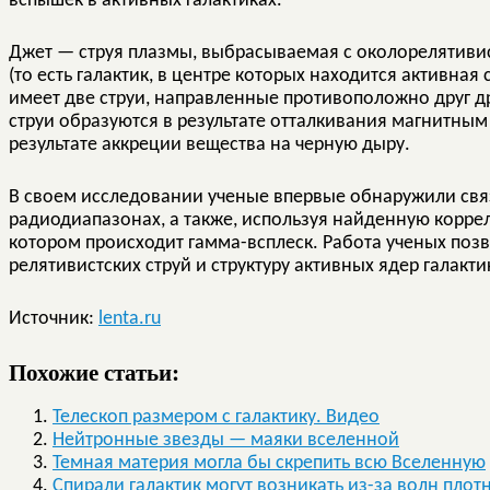
вспышек в активных галактиках.
Джет — струя плазмы, выбрасываемая с околорелятивис
(то есть галактик, в центре которых находится активная
имеет две струи, направленные противоположно друг др
струи образуются в результате отталкивания магнитны
результате аккреции вещества на черную дыру.
В своем исследовании ученые впервые обнаружили свя
радиодиапазонах, а также, используя найденную коррел
котором происходит гамма-всплеск. Работа ученых поз
релятивистских струй и структуру активных ядер галакти
Источник:
lenta.ru
Похожие статьи:
Телескоп размером с галактику. Видео
Нейтронные звезды — маяки вселенной
Темная материя могла бы скрепить всю Вселенную
Спирали галактик могут возникать из-за волн плот