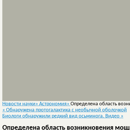
Новости науки»
Астрономия»
Определена область воз
«
Обнаружена протогалактика с необычной оболочкой
Биологи обнаружили редкий вид осьминога. Видео
»
Определена область возникновения мощ