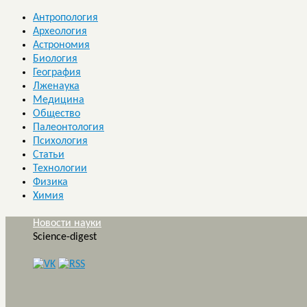
Антропология
Археология
Астрономия
Биология
География
Лженаука
Медицина
Общество
Палеонтология
Психология
Статьи
Технологии
Физика
Химия
Новости науки
Science-digest