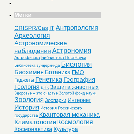
Метки
Антропология
CRISPR/Cas
IT
Археология
Астрономические
Астрономия
наблюдения
Астрофизика
Библиотека ПостНауки
Биология
Библиотека вундеркинда
Биохимия
Ботаника
ГМО
Генетика
География
Гаджеты
Геология
Защита животных
ДНК
Здоровье – это счастье
Золотой фонд науки
Зоология
Интернет
Зоопарки
История
История Российского
Квантовая механика
государства
Космология
Климатология
Космонавтика
Культура