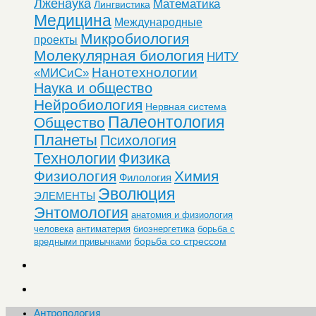
Лженаука
Математика
Лингвистика
Медицина
Международные
Микробиология
проекты
Молекулярная биология
НИТУ
Нанотехнологии
«МИСиС»
Наука и общество
Нейробиология
Нервная система
Палеонтология
Общество
Планеты
Психология
Технологии
Физика
Физиология
Химия
Филология
Эволюция
ЭЛЕМЕНТЫ
Энтомология
анатомия и физиология
человека
антиматерия
биоэнергетика
борьба с
борьба со стрессом
вредными привычками
Антропология