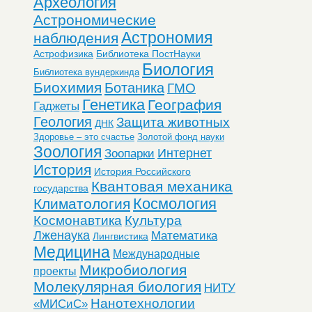
Археология
Астрономические
Астрономия
наблюдения
Астрофизика
Библиотека ПостНауки
Биология
Библиотека вундеркинда
Биохимия
Ботаника
ГМО
Генетика
География
Гаджеты
Геология
Защита животных
ДНК
Здоровье – это счастье
Золотой фонд науки
Зоология
Интернет
Зоопарки
История
История Российского
Квантовая механика
государства
Космология
Климатология
Космонавтика
Культура
Лженаука
Математика
Лингвистика
Медицина
Международные
Микробиология
проекты
Молекулярная биология
НИТУ
Нанотехнологии
«МИСиС»