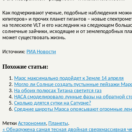
Как подчеркивают ученые, подобные наблюдения можно
юпитеров» и прочих планет гигантов – новые спектроме
на телескопе VLT и его наследник на следующем большом
солнечные зайчики, исходящие и от землеподобных пла
может существовать жизнь.
Источник:
РИА Новости
Похожие статьи:
Марс максимально подойдет к Земле 14 апреля
Могло ли Солнце создать пустынные пейзажи Мар
На обоих полюсах Титана светится газ
НАСА смоделировало лунные фазы на обратной ст
Сколько длятся сутки на Сатурне?
Средние широты Марса опоясывают огромные лен
Метки
Астрономия
,
Планеты
.
«
Обнаружена самая тесная двойная сверхмассивная ч