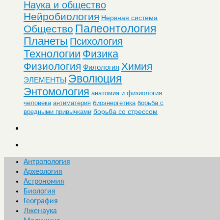
Наука и общество
Нейробиология
Нервная система
Палеонтология
Общество
Планеты
Психология
Технологии
Физика
Физиология
Химия
Филология
Эволюция
ЭЛЕМЕНТЫ
Энтомология
анатомия и физиология
человека
антиматерия
биоэнергетика
борьба с
борьба со стрессом
вредными привычками
Антропология
Археология
Астрономия
Биология
География
Лженаука