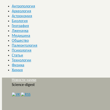
Антропология
Археология
Астрономия
Биология
География
Лженаука
Медицина
Общество
Палеонтология
Психология
Статьи
Технологии
Физика
Химия
Новости науки
Science-digest