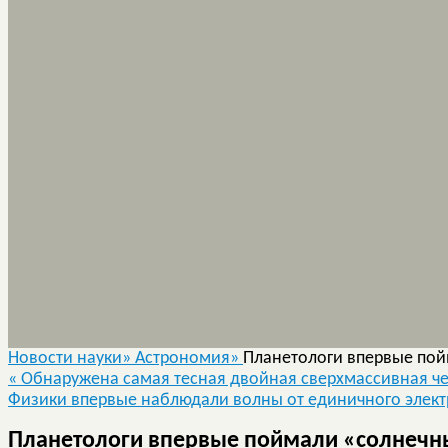
Новости науки»
Астрономия»
Планетологи впервые пой
«
Обнаружена самая тесная двойная сверхмассивная ч
Физики впервые наблюдали волны от единичного элек
Планетологи впервые поймали «солнечны