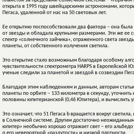
планетой за пределами Солнечной системы – «горячим 
открыта в 1995 году швейцарскими астрономами, котор
Пегаса, удаленной от нас на 50 световых лет.
Ее открытию поспособствовали два фактора – она был
от звезды и обладала крупными размерами. Эти же ее с
спектр «солнечного зайчика», отраженного света звезды
планеты, от собственного излучения светила.
Это открытие стало возможным благодаря особому алг
чувствительности спектрометра HARPS в Европейской 
ученые следили за планетой и звездой в созвездии Пег
Благодаря этим наблюдениям и данным, авторам статьи
планеты по орбите – 133 километра в секунду, уточнить 
половины юпитерианской (0,46 Юпитера), и вычислить уг
Это означает, что 51 Пегаса b вращается вокруг светила,
в Солнечной системе. Другим достаточно неожиданным о
юпитер» необычно хорошо отражает свет – его альбедо с
о его невероятной «раздутости» и низкой плотности.