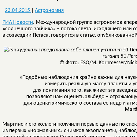
23.04.2015
|
Астрономия
РИА Новости
. Международной группе астрономов вперв
«солнечного зайчика» – потока света, исходящего или 
в созвездии Пегаса, говорится в статье, опубликованно
гигант 51 Пег
© Фото: ESO/M. Kornmesser/Nick R
«Подобные наблюдения крайне важны для науки,
измерить реальную массу планеты и уг
для понимания того, как живет эта звездн
позволяют нам оценить альбедо – отражающу
для оценки химического состава ее недр и ат
Mart
Мартинс и его коллеги получили первые данные по спек
из первых «нормальных» снимков экзопланеты, наблюда