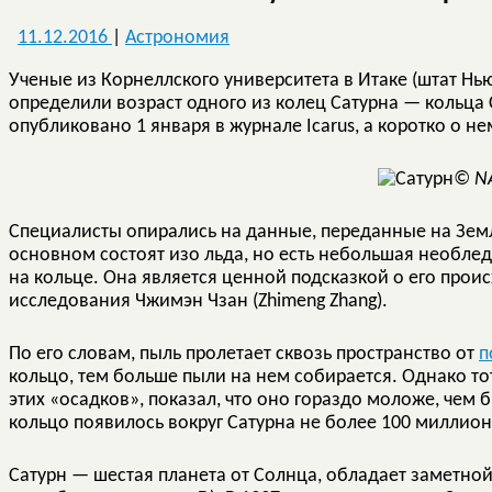
11.12.2016
|
Астрономия
Ученые из Корнеллского университета в Итаке (штат Нь
определили возраст одного из колец Сатурна — кольца
опубликовано 1 января в журнале Icarus, а коротко о н
© N
Специалисты опирались на данные, переданные на Земл
основном состоят изо льда, но есть небольшая необлед
на кольце. Она является ценной подсказкой о его прои
исследования Чжимэн Чзан (Zhimeng Zhang).
По его словам, пыль пролетает сквозь пространство от
п
кольцо, тем больше пыли на нем собирается. Однако тот
этих «осадков», показал, что оно гораздо моложе, чем 
кольцо появилось вокруг Сатурна не более 100 миллион
Сатурн — шестая планета от Солнца, обладает заметной