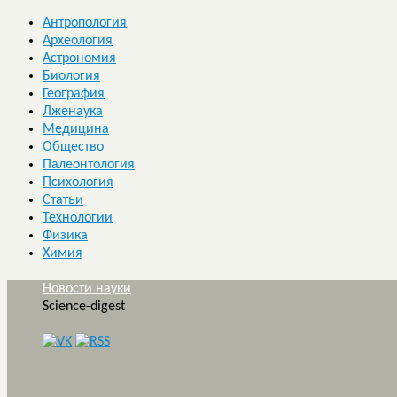
Антропология
Археология
Астрономия
Биология
География
Лженаука
Медицина
Общество
Палеонтология
Психология
Статьи
Технологии
Физика
Химия
Новости науки
Science-digest