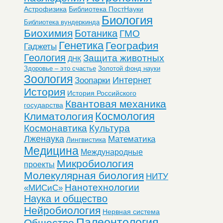
Астрофизика
Библиотека ПостНауки
Биология
Библиотека вундеркинда
Биохимия
Ботаника
ГМО
Генетика
География
Гаджеты
Геология
Защита животных
ДНК
Здоровье – это счастье
Золотой фонд науки
Зоология
Интернет
Зоопарки
История
История Российского
Квантовая механика
государства
Космология
Климатология
Космонавтика
Культура
Лженаука
Математика
Лингвистика
Медицина
Международные
Микробиология
проекты
Молекулярная биология
НИТУ
Нанотехнологии
«МИСиС»
Наука и общество
Нейробиология
Нервная система
Палеонтология
Общество