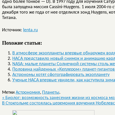
одно более тонкое — D). В 1997 году для изучения Сатур
была запущена миссия Cassini-Huygens. 1 июля 2004-го 
декабря того же года от нее отделился зонд Huygens, 
Титана.
Источник:
lenta.ru
Похожие статьи:
В атмосфере экзопланеты впервые обнаружен вод
НАСА представило новый снимок и анимацию карл
NASA: малые планеты Солнечной системы столь же
Половина найденных «Кеплером» планет-гигантов 
Астрономы хотят сфотографировать экзопланету
Ученые НАСА впервые увидели, как наступила зима
Метки
Астрономия
,
Планеты
.
«
Биолог: возможность занесения жизни из космоса мо
В Стокгольме состоялась церемония вручения Нобелев