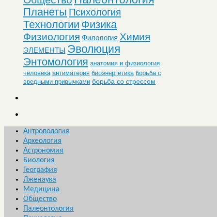
Планеты
Психология
Технологии
Физика
Физиология
Химия
Филология
Эволюция
ЭЛЕМЕНТЫ
Энтомология
анатомия и физиология
человека
антиматерия
биоэнергетика
борьба с
борьба со стрессом
вредными привычками
Антропология
Археология
Астрономия
Биология
География
Лженаука
Медицина
Общество
Палеонтология