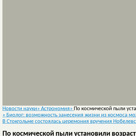
Новости науки»
Астрономия»
По космической пыли уста
«
Биолог: возможность занесения жизни из космоса мо
В Стокгольме состоялась церемония вручения Нобелев
По космической пыли установили возраст