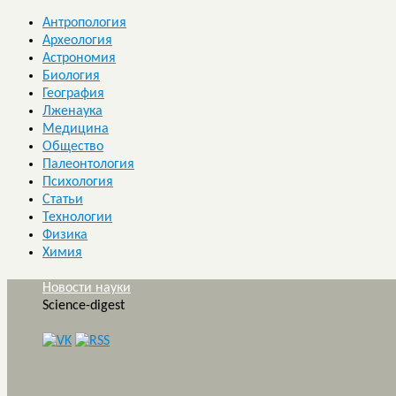
Антропология
Археология
Астрономия
Биология
География
Лженаука
Медицина
Общество
Палеонтология
Психология
Статьи
Технологии
Физика
Химия
Новости науки
Science-digest