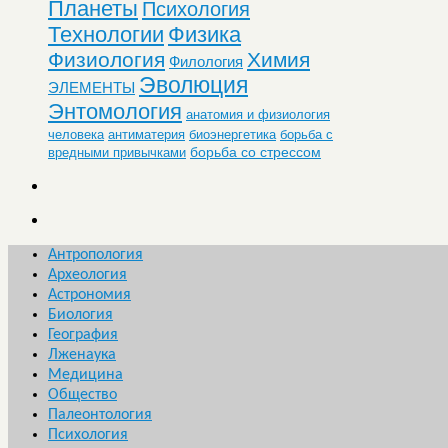
Планеты
Психология
Технологии
Физика
Физиология
Химия
Филология
Эволюция
ЭЛЕМЕНТЫ
Энтомология
анатомия и физиология
человека
антиматерия
биоэнергетика
борьба с
борьба со стрессом
вредными привычками
Антропология
Археология
Астрономия
Биология
География
Лженаука
Медицина
Общество
Палеонтология
Психология