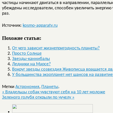
частицы начинают двигаться в направлении, параллель
убеждены исследователи, способен увеличить энергию 
раз.
Источник:
kosmo-apparaty.ru
Похожие статьи:
От чего зависит жизнепригодность планеты?
Просто Солнце
Звезды-каннибалы
Ледники на Марсе?
Вокруг звезды созвездия Живописца вращается дв
У большинства экзопланет нет шансов на развити
Метки
Астрономия
,
Планеты
.
«
Владельцы собак чувствуют себя на 10 лет моложе
Зеленого голубя открыли по чучелу
»