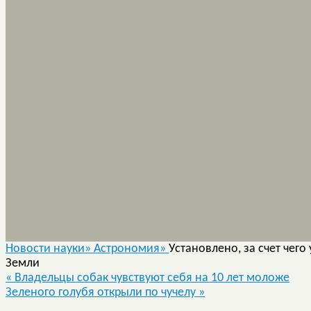
Новости науки»
Астрономия»
Установлено, за счет чег
Земли
«
Владельцы собак чувствуют себя на 10 лет моложе
Зеленого голубя открыли по чучелу
»