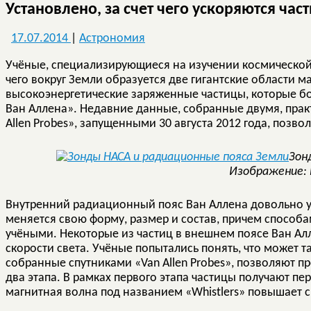
Установлено, за счет чего ускоряются ча
17.07.2014
|
Астрономия
Учёные, специализирующиеся на изучении космической п
чего вокруг Земли образуется две гигантские области
высокоэнергетические заряженные частицы, которые б
Ван Аллена». Недавние данные, собранные двумя, прак
Allen Probes», запущенными 30 августа 2012 года, позво
Зон
Изображение:
Внутренний радиационный пояс Ван Аллена довольно у
меняется свою форму, размер и состав, причем способа
учёными. Некоторые из частиц в внешнем поясе Ван Алл
скорости света. Учёные попытались понять, что может т
собранные спутниками «Van Allen Probes», позволяют пр
два этапа. В рамках первого этапа частицы получают пе
магнитная волна под названием «Whistlers» повышает ск