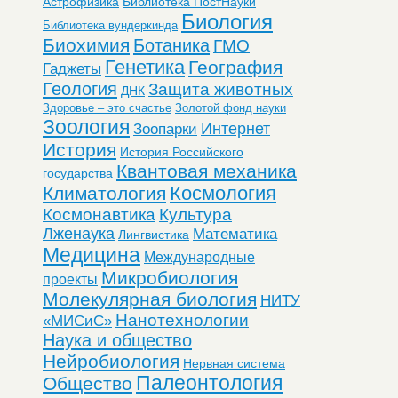
Астрофизика
Библиотека ПостНауки
Биология
Библиотека вундеркинда
Биохимия
Ботаника
ГМО
Генетика
География
Гаджеты
Геология
Защита животных
ДНК
Здоровье – это счастье
Золотой фонд науки
Зоология
Интернет
Зоопарки
История
История Российского
Квантовая механика
государства
Космология
Климатология
Космонавтика
Культура
Лженаука
Математика
Лингвистика
Медицина
Международные
Микробиология
проекты
Молекулярная биология
НИТУ
Нанотехнологии
«МИСиС»
Наука и общество
Нейробиология
Нервная система
Палеонтология
Общество