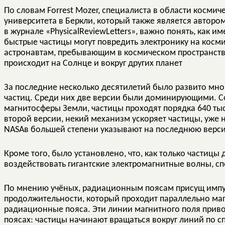
По словам Forrest Mozer, специалиста в области косми
университета в Беркли, который также является автором
в журнале «PhysicalReviewLetters», важно понять, как им
быстрые частицы могут повредить электронику на косми
астронавтам, пребывающим в космическом пространстве
происходит на Солнце и вокруг других планет
За последние несколько десятилетий было развито мн
частиц. Среди них две версии были доминирующими. Со
магнитосферы Земли, частицы проходят порядка 640 тыс
второй версии, некий механизм ускоряет частицы, уже
NASAв большей степени указывают на последнюю верс
Кроме того, было установлено, что, как только частицы д
воздействовать гигантские электромагнитные волны, с
По мнению учёных, радиационным поясам присущ импул
продолжительности, который проходит параллельно м
радиационные пояса. Эти линии магнитного поля приво
поясах: частицы начинают вращаться вокруг линий по сп