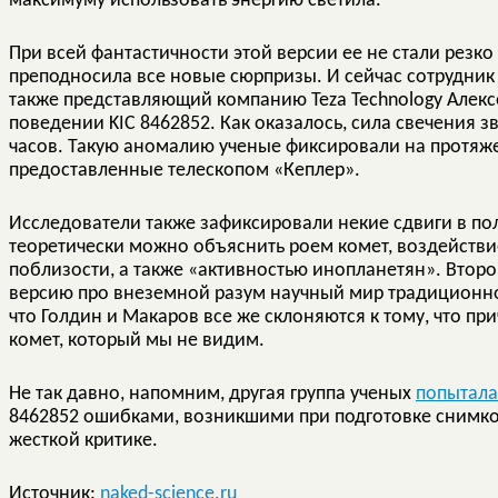
максимуму использовать энергию светила.
При всей фантастичности этой версии ее не стали резко 
преподносила все новые сюрпризы. И сейчас сотрудни
также представляющий компанию Teza Technology Алек
поведении KIC 8462852. Как оказалось, сила свечения 
часов. Такую аномалию ученые фиксировали на протяж
предоставленные телескопом «Кеплер».
Исследователи также зафиксировали некие сдвиги в пол
теоретически можно объяснить роем комет, воздействи
поблизости, а также «активностью инопланетян». Втор
версию про внеземной разум научный мир традиционно
что Голдин и Макаров все же склоняются к тому, что пр
комет, который мы не видим.
Не так давно, напомним, другая группа ученых
попытал
8462852 ошибками, возникшими при подготовке снимков
жесткой критике.
Источник:
naked-science.ru