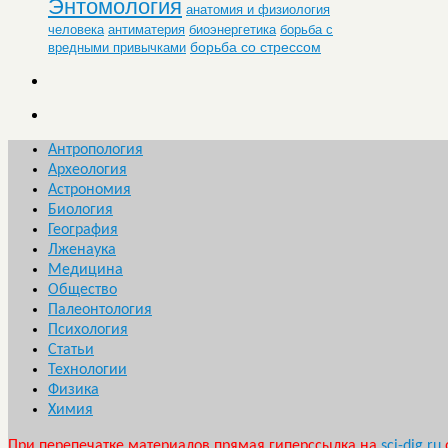
Энтомология
анатомия и физиология
человека
антиматерия
биоэнергетика
борьба с
борьба со стрессом
вредными привычками
Антропология
Археология
Астрономия
Биология
География
Лженаука
Медицина
Общество
Палеонтология
Психология
Статьи
Технологии
Физика
Химия
При перепечатке материалов прямая гиперссылка на
sci-dig.ru