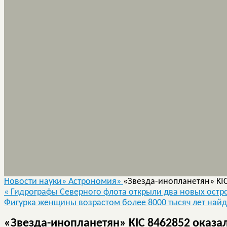
Новости науки»
Астрономия»
«Звезда-инопланетян» KIC
«
Гидрографы Северного флота открыли два новых остро
Фигурка женщины возрастом более 8000 тысяч лет най
«Звезда-инопланетян» KIC 8462852 оказа