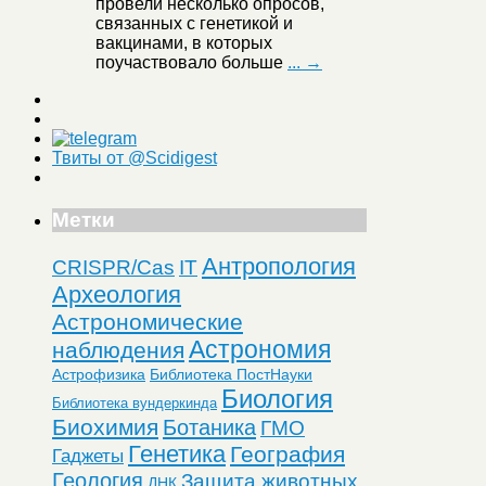
провели несколько опросов,
связанных с генетикой и
вакцинами, в которых
поучаствовало больше
... →
Твиты от @Scidigest
Метки
Антропология
CRISPR/Cas
IT
Археология
Астрономические
Астрономия
наблюдения
Астрофизика
Библиотека ПостНауки
Биология
Библиотека вундеркинда
Биохимия
Ботаника
ГМО
Генетика
География
Гаджеты
Геология
Защита животных
ДНК