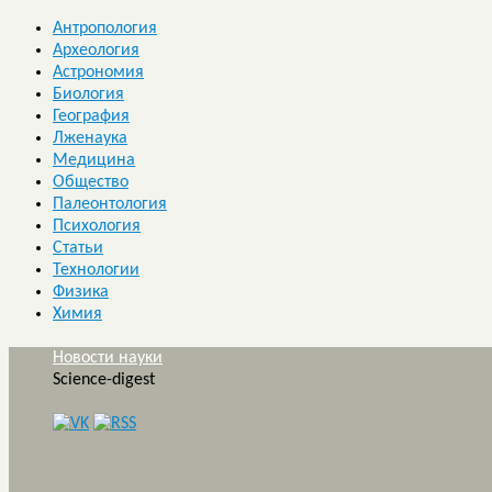
Антропология
Археология
Астрономия
Биология
География
Лженаука
Медицина
Общество
Палеонтология
Психология
Статьи
Технологии
Физика
Химия
Новости науки
Science-digest