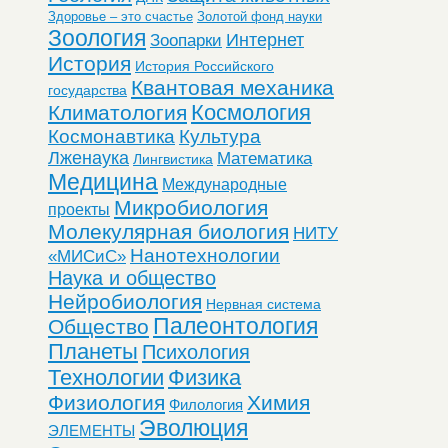
Здоровье – это счастье
Золотой фонд науки
Зоология
Интернет
Зоопарки
История
История Российского
Квантовая механика
государства
Космология
Климатология
Космонавтика
Культура
Лженаука
Математика
Лингвистика
Медицина
Международные
Микробиология
проекты
Молекулярная биология
НИТУ
Нанотехнологии
«МИСиС»
Наука и общество
Нейробиология
Нервная система
Палеонтология
Общество
Планеты
Психология
Технологии
Физика
Физиология
Химия
Филология
Эволюция
ЭЛЕМЕНТЫ